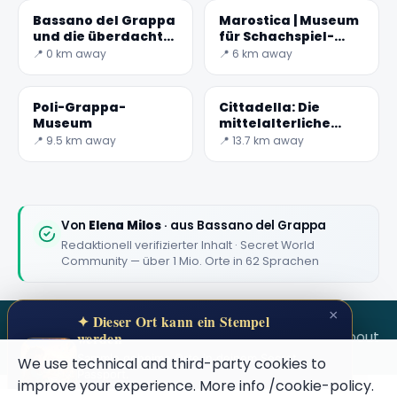
Bassano del Grappa
Marostica | Museum
und die überdachte
für Schachspiel-
'Alte Brücke' aus
Kostüme
📍 0 km away
📍 6 km away
Holz
Poli-Grappa-
Cittadella: Die
Museum
mittelalterliche
ummauerte Stadt
📍 9.5 km away
📍 13.7 km away
🏆
🏆 #1 Trip Planner 2026
Rated best travel app worldwide
Von
Elena Milos
· aus Bassano del Grappa
Redaktionell verifizierter Inhalt · Secret World
★★★★★
Community — über 1 Mio. Orte in 62 Sprachen
Keep Exploring the World
×
✦ Dieser Ort kann ein Stempel
1,000,000+ places in your pocket. Free.
SECRET WORLD
Terms
Privacy
About
werden
Sammle geheime Orte in deinem Secret
We use technical and third-party cookies to
Passport.
improve your experience. More info
/cookie-policy
.