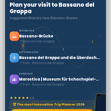
Plan your visit to Bassano del
Grappa
Suggested itinerary near Bassano-Brücke
MORNING
🌅
›
Bassano-Brücke
📍 Bassano del Grappa
AFTERNOON
☀️
›
Bassano del Grappa und die überdachte 'Alte Brücke' aus Holz
📍 0 km · Bassano del Grappa
EVENING
🌆
›
Marostica | Museum für Schachspiel-Kostüme
📍 6 km · Bassano del Grappa
★★★★★
4.9
🏆 The most innovative Trip Planner 2026