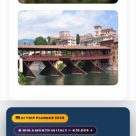
🗺 AI TRIP PLANNER 2026
🎄 WIN A MONTH IN ITALY — €10,000 →