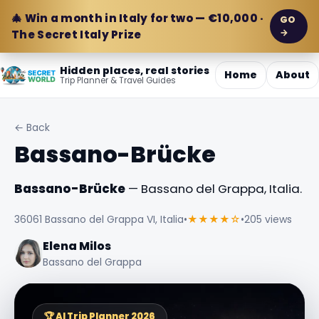
🎄 Win a month in Italy for two — €10,000 ·
GO
→
The Secret Italy Prize
Hidden places, real stories
Home
About
Trip Planner & Travel Guides
← Back
Bassano-Brücke
Bassano-Brücke
— Bassano del Grappa, Italia.
36061 Bassano del Grappa VI, Italia
•
★★★★☆
•
205 views
Elena Milos
Bassano del Grappa
🏆 AI Trip Planner 2026