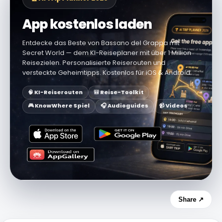
App kostenlos laden
Entdecke das Beste von Bassano del Grappa mit
Secret World — dem KI-Reiseplaner mit über 1 Million
Reisezielen. Personalisierte Reiserouten und
versteckte Geheimtipps. Kostenlos für iOS & Android.
🧠 KI-Reiserouten
🎒 Reise-Toolkit
🎮 KnowWhere Spiel
🎧 Audioguides
📹 Videos
Share ↗