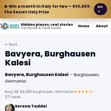
🎄 Win a month in Italy for two — €10,000 ·
GO
→
The Secret Italy Prize
Hidden places, real stories
Home
About
Trip Planner & Travel Guides
← Back
Bavyera, Burghausen
Kalesi
Bavyera, Burghausen Kalesi
— Burghausen,
Germania.
Burg 48, 84489 Burghausen, Germania
•
★★★★☆
•
371 views
Serena Taddei