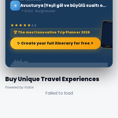
☀️
›
Avusturya |Yeşil göl ve büyülü sualtı ormanı
📍 10 km · Burghausen
★★★★★
4.9
🏆 The most innovative Trip Planner 2026
✨ Create your full itinerary for free
Buy Unique Travel Experiences
Powered by Viator
Failed to load