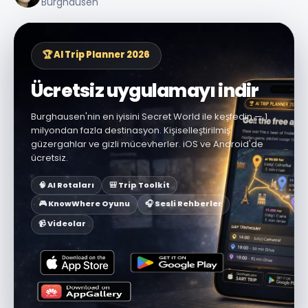
Burghausen
🏆 AI Trip Planner 2026
Ücretsiz uygulamayı indir
Burghausen'nin en iyisini Secret World ile keşfedin — 1
milyondan fazla destinasyon. Kişiselleştirilmiş
güzergahlar ve gizli mücevherler. iOS ve Android'de
ücretsiz.
🧠 AI Rotaları
🎒 Trip Toolkit
🎮 KnowWhere Oyunu
🎧 Sesli Rehberler
📹 Videolar