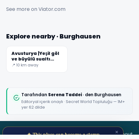
See more on
Viator.com
Explore nearby · Burghausen
Avusturya |Yeşil göl
ve büyülü sualtı
ormanı
📍 10 km away
Tarafından
Serena Taddei
· den Burghausen
Editoryal içerik onaylı · Secret World Topluluğu — 1M+
yer 62 dilde
×
SECRET WORLD
Terms
Privacy
About
✦ This place can become a stamp