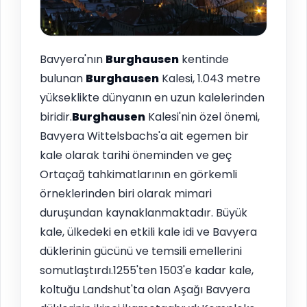
Bavyera'nın
Burghausen
kentinde
bulunan
Burghausen
Kalesi, 1.043 metre
yükseklikte dünyanın en uzun kalelerinden
biridir.
Burghausen
Kalesi'nin özel önemi,
Bavyera Wittelsbachs'a ait egemen bir
kale olarak tarihi öneminden ve geç
Ortaçağ tahkimatlarının en görkemli
örneklerinden biri olarak mimari
duruşundan kaynaklanmaktadır. Büyük
kale, ülkedeki en etkili kale idi ve Bavyera
düklerinin gücünü ve temsili emellerini
somutlaştırdı.1255'ten 1503'e kadar kale,
koltuğu Landshut'ta olan Aşağı Bavyera