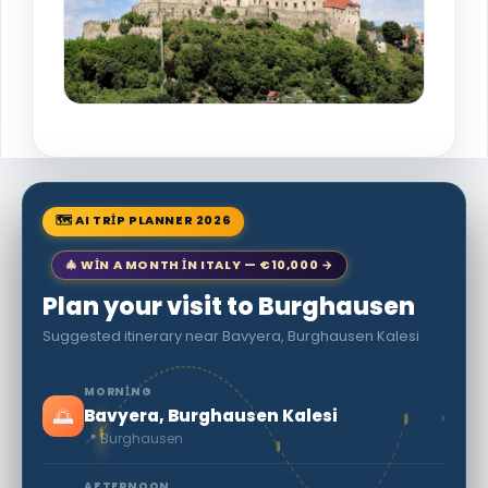
🗺 AI TRIP PLANNER 2026
🎄 WIN A MONTH IN ITALY — €10,000 →
Plan your visit to Burghausen
Suggested itinerary near Bavyera, Burghausen Kalesi
MORNING
🌅
›
Bavyera, Burghausen Kalesi
📍 Burghausen
AFTERNOON