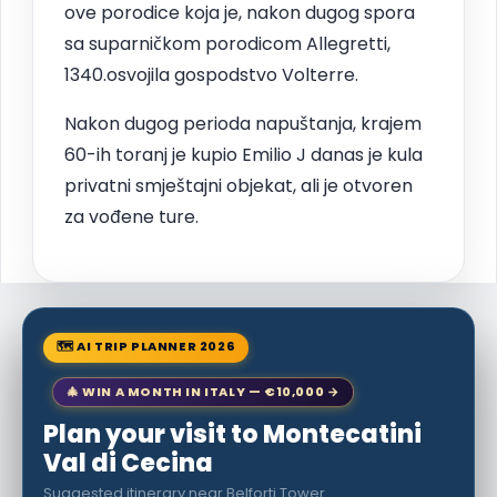
ove porodice koja je, nakon dugog spora
sa suparničkom porodicom Allegretti,
1340.osvojila gospodstvo Volterre.
Nakon dugog perioda napuštanja, krajem
60-ih toranj je kupio Emilio J danas je kula
privatni smještajni objekat, ali je otvoren
za vođene ture.
🗺 AI TRIP PLANNER 2026
🎄 WIN A MONTH IN ITALY — €10,000 →
Plan your visit to Montecatini
Val di Cecina
Suggested itinerary near Belforti Tower