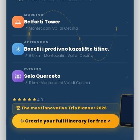
MORNING
🌅
›
Belforti Tower
📍 Montecatini Val di Cecina
AFTERNOON
☀️
›
Bocelli i predivno kazalište tišine.
📍 8.5 km · Montecatini Val di Cecina
EVENING
🌆
›
Selo Querceto
📍 11 km · Montecatini Val di Cecina
★★★★★
4.9
🏆 The most innovative Trip Planner 2026
✨ Create your full itinerary for free