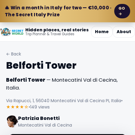
🎄 Win a month in Italy for two — €10,000 ·
GO
→
The Secret Italy Prize
Hidden places, real stories
Home
About
Trip Planner & Travel Guides
← Back
Belforti Tower
Belforti Tower
— Montecatini Val di Cecina,
Italia.
Via Rapucci, 1, 56040 Montecatini Val di Cecina PI, Italia
•
★★★★☆
•
149 views
Patrizia Bonetti
Montecatini Val di Cecina