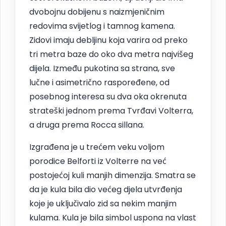
dvobojnu dobijenu s naizmjeničnim
redovima svijetlog i tamnog kamena.
Zidovi imaju debljinu koja varira od preko
tri metra baze do oko dva metra najvišeg
dijela. Između pukotina sa strana, sve
lučne i asimetrično raspoređene, od
posebnog interesa su dva oka okrenuta
strateški jednom prema Tvrđavi Volterra,
a druga prema Rocca sillana.
Izgrađena je u trećem veku voljom
porodice Belforti iz Volterre na već
postojećoj kuli manjih dimenzija. Smatra se
da je kula bila dio većeg djela utvrđenja
koje je uključivalo zid sa nekim manjim
kulama. Kula je bila simbol uspona na vlast