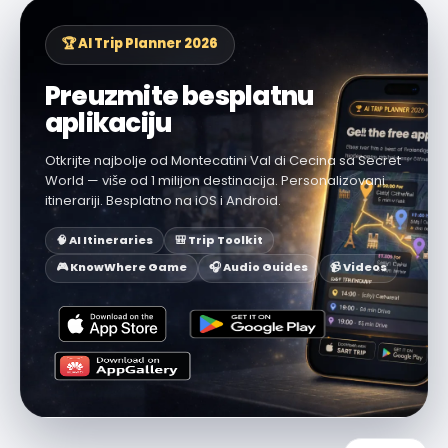
🏆 AI Trip Planner 2026
Preuzmite besplatnu
aplikaciju
Otkrijte najbolje od Montecatini Val di Cecina sa Secret
World — više od 1 milijon destinacija. Personalizovani
itinerariji. Besplatno na iOS i Android.
🧠 AI Itineraries
🎒 Trip Toolkit
🎮 KnowWhere Game
🎧 Audio Guides
📹 Videos