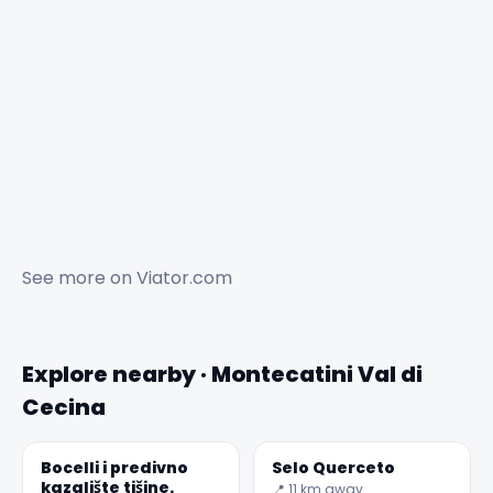
See more on
Viator.com
Explore nearby · Montecatini Val di
Cecina
Bocelli i predivno
Selo Querceto
kazalište tišine.
📍 11 km away