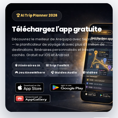
🏆 AI Trip Planner 2026
Téléchargez l'app gratuite
Découvrez le meilleur de Arequipa avec Secret World
— le planificateur de voyage IA avec plus d'1 million de
destinations. Itinéraires personnalisés et trésors
cachés. Gratuit sur iOS et Android.
🧠 Itinéraires IA
🎒 Trip Toolkit
🎮 Jeu KnowWhere
🎧 Guides Audio
📹 Vidéos