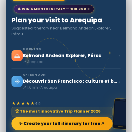
🎄 WIN A MONTH IN ITALY — €10,000 →
Plan your visit to Arequipa
Suggested itinerary near Belmond Andean Explorer,
Pérou
MORNING
🌅
›
Belmond Andean Explorer, Pérou
📍 Arequipa
AFTERNOON
☀️
›
Découvrir San Francisco : culture et beautés à ne pas manquer
📍 1.6 km · Arequipa
★★★★★
4.9
🏆 The most innovative Trip Planner 2026
✨ Create your full itinerary for free