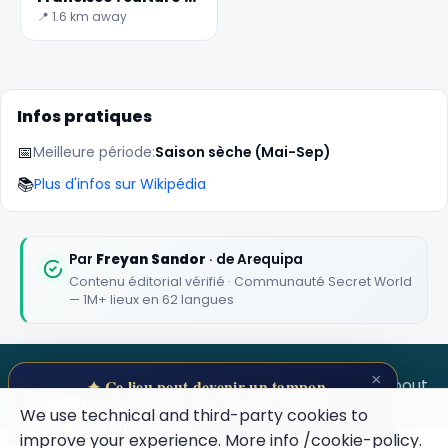
beautés à ne pas
📍 1.6 km away
manquer
✕
Infos pratiques
📅
Meilleure période:
Saison sèche (Mai-Sep)
📚
Plus d'infos sur Wikipédia
Par
Freyan Sandor
· de Arequipa
Contenu éditorial vérifié · Communauté Secret World
— 1M+ lieux en 62 langues
🏆
🏆 #1 Trip Planner 2026
Rated best travel app worldwide
×
SECRET WORLD
Terms
Privacy
About
✦ Ce lieu peut devenir un tampon
★★★★★
Collectionne les lieux secrets dans ton
We use technical and third-party cookies to
Secret Passport.
Keep Exploring the World
improve your experience. More info
/cookie-policy
.