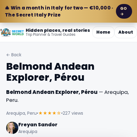
🎄 Win a month in Italy for two — €10,000 ·
GO
→
The Secret Italy Prize
Hidden places, real stories
Home
About
Trip Planner & Travel Guides
← Back
Belmond Andean
Explorer, Pérou
Belmond Andean Explorer, Pérou
— Arequipa,
Peru.
Arequipa, Peru
•
★★★★☆
•
227 views
Freyan Sandor
Arequipa