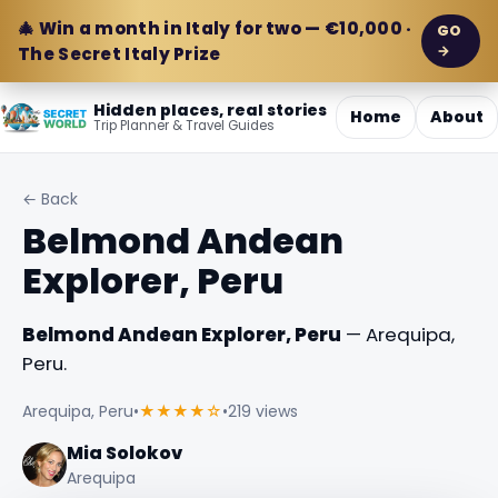
🎄 Win a month in Italy for two — €10,000 ·
GO
→
The Secret Italy Prize
Hidden places, real stories
Home
About
Trip Planner & Travel Guides
← Back
Belmond Andean
Explorer, Peru
Belmond Andean Explorer, Peru
— Arequipa,
Peru.
Arequipa, Peru
•
★★★★☆
•
219 views
Mia Solokov
Arequipa