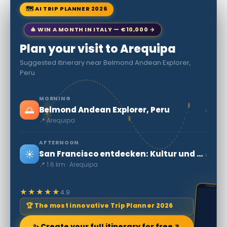
🗺 AI TRIP PLANNER 2026
🎄 WIN A MONTH IN ITALY — €10,000 →
Plan your visit to Arequipa
Suggested itinerary near Belmond Andean Explorer,
Peru
MORNING
🌅
›
Belmond Andean Explorer, Peru
📍 Arequipa
AFTERNOON
☀️
›
San Francisco entdecken: Kultur und Schönheiten, die man nicht verpassen sollte
📍 1.6 km · Arequipa
★★★★★
4.9
🏆 The most innovative Trip Planner 2026
✨ Create your full itinerary for free