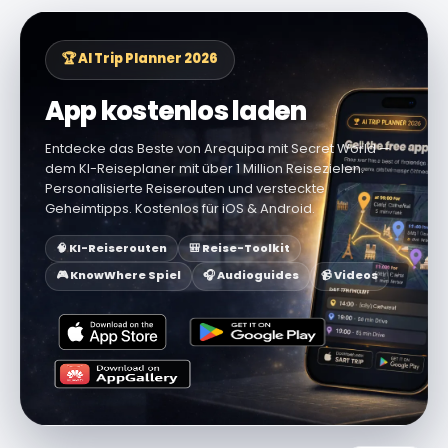
🏆 AI Trip Planner 2026
App kostenlos laden
Entdecke das Beste von Arequipa mit Secret World —
dem KI-Reiseplaner mit über 1 Million Reisezielen.
Personalisierte Reiserouten und versteckte
Geheimtipps. Kostenlos für iOS & Android.
🧠 KI-Reiserouten
🎒 Reise-Toolkit
🎮 KnowWhere Spiel
🎧 Audioguides
📹 Videos