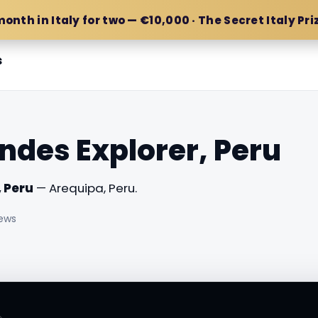
month in Italy for two — €10,000 · The Secret Italy Pri
s
des Explorer, Peru
 Peru
— Arequipa, Peru.
iews