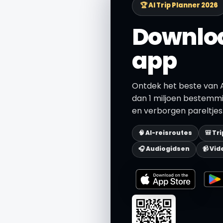
🏆 AI Trip Planner 2026
Downloa
app
Ontdek het beste van 
dan 1 miljoen bestemmi
en verborgen pareltjes.
🧠 AI-reisroutes
🎒 Tr
🎧 Audiogidsen
📹 Vid