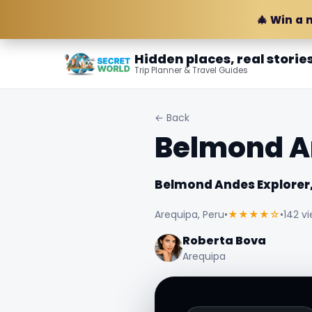
🎄 Win a 
Hidden places, real storie
Trip Planner & Travel Guides
← Back
Belmond An
Belmond Andes Explorer,
Arequipa, Peru
•
★★★★☆
•
142 v
Roberta Bova
Arequipa