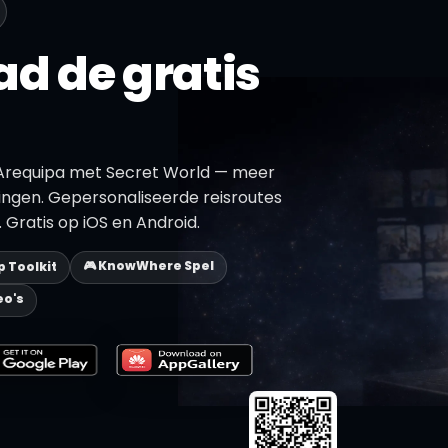
d de gratis
Arequipa met Secret World — meer
ngen. Gepersonaliseerde reisroutes
 Gratis op iOS en Android.
🎮 KnowWhere Spel
ip Toolkit
eo's