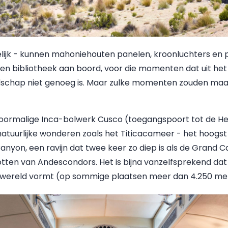
gelijk - kunnen mahoniehouten panelen, kroonluchters e
 een bibliotheek aan boord, voor die momenten dat uit he
schap niet genoeg is. Maar zulke momenten zouden maar
voormalige Inca-bolwerk Cusco (toegangspoort tot de Hei
natuurlijke wonderen zoals het Titicacameer - het hoog
anyon, een ravijn dat twee keer zo diep is als de Grand 
tten van Andescondors. Het is bijna vanzelfsprekend dat
r wereld vormt (op sommige plaatsen meer dan 4.250 me