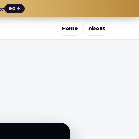
ze
GO →
Home
About