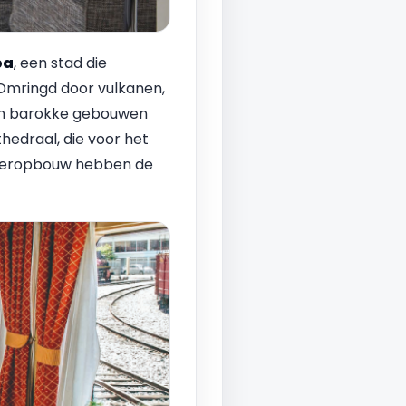
pa
, een stad die
Omringd door vulkanen,
 van barokke gebouwen
hedraal, die voor het
wederopbouw hebben de