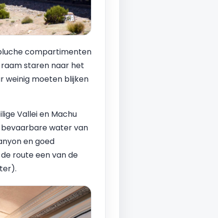
n pluche compartimenten
t raam staren naar het
 weinig moeten blijken
lige Vallei en Machu
st bevaarbare water van
Canyon en goed
 de route een van de
ter).