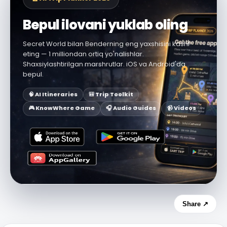
Bepul ilovani yuklab oling
Secret World bilan Benderning eng yaxshisini kashf
eting — 1 milliondan ortiq yo'nalishlar.
Shaxsiylashtirilgan marshrutlar. iOS va Android'da
bepul.
🧠 AI Itineraries
🎒 Trip Toolkit
🎮 KnowWhere Game
🎧 Audio Guides
📹 Videos
Share ↗