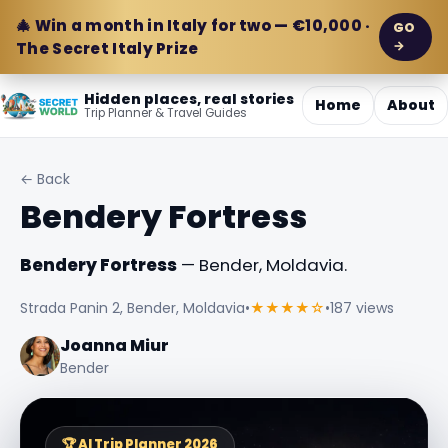
🎄 Win a month in Italy for two — €10,000 ·
GO
→
The Secret Italy Prize
Hidden places, real stories
Home
About
Trip Planner & Travel Guides
← Back
Bendery Fortress
Bendery Fortress
— Bender, Moldavia.
Strada Panin 2, Bender, Moldavia
•
★★★★☆
•
187 views
Joanna Miur
Bender
🏆 AI Trip Planner 2026