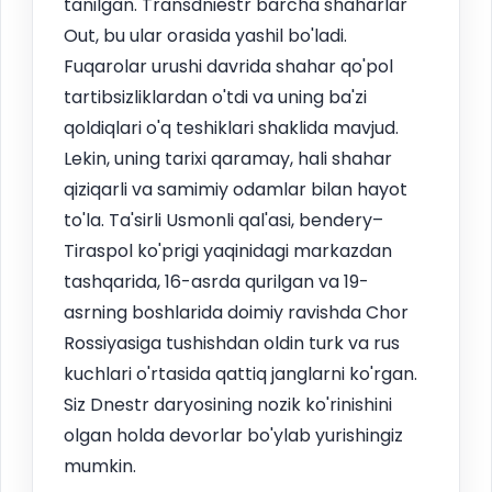
tanilgan. Transdniestr barcha shaharlar
Out, bu ular orasida yashil bo'ladi.
Fuqarolar urushi davrida shahar qo'pol
tartibsizliklardan o'tdi va uning ba'zi
qoldiqlari o'q teshiklari shaklida mavjud.
Lekin, uning tarixi qaramay, hali shahar
qiziqarli va samimiy odamlar bilan hayot
to'la. Ta'sirli Usmonli qal'asi, bendery–
Tiraspol ko'prigi yaqinidagi markazdan
tashqarida, 16-asrda qurilgan va 19-
asrning boshlarida doimiy ravishda Chor
Rossiyasiga tushishdan oldin turk va rus
kuchlari o'rtasida qattiq janglarni ko'rgan.
Siz Dnestr daryosining nozik ko'rinishini
olgan holda devorlar bo'ylab yurishingiz
mumkin.