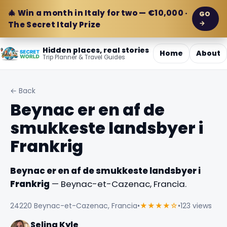
🎄 Win a month in Italy for two — €10,000 ·
GO
→
The Secret Italy Prize
Hidden places, real stories
Home
About
Trip Planner & Travel Guides
← Back
Beynac er en af de
smukkeste landsbyer i
Frankrig
Beynac er en af de smukkeste landsbyer i
Frankrig
— Beynac-et-Cazenac, Francia.
24220 Beynac-et-Cazenac, Francia
•
★★★★☆
•
123 views
Selina Kyle