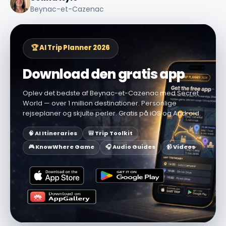
Beynac-et-Cazenac
🏆 AI Trip Planner 2026
Download den gratis app
Oplev det bedste af Beynac-et-Cazenac med Secret
World — over 1 million destinationer. Personlige
rejseplaner og skjulte perler. Gratis på iOS og Android.
🧠 AI Itineraries
🎒 Trip Toolkit
🎮 KnowWhere Game
🎧 Audio Guides
📹 Videos