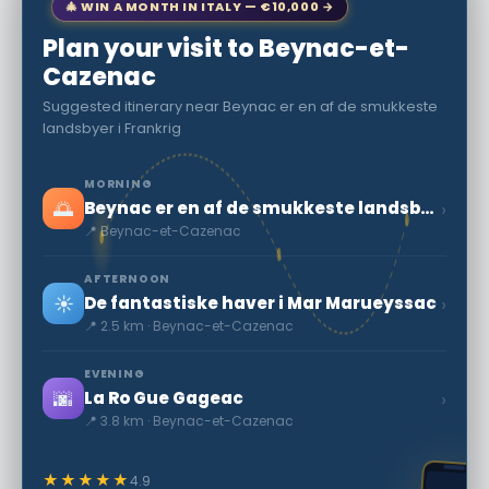
🎄 WIN A MONTH IN ITALY — €10,000 →
Plan your visit to Beynac-et-
Cazenac
Suggested itinerary near Beynac er en af de smukkeste
landsbyer i Frankrig
MORNING
🌅
›
Beynac er en af de smukkeste landsbyer i Frankrig
📍 Beynac-et-Cazenac
AFTERNOON
☀️
›
De fantastiske haver i Mar Marueyssac
📍 2.5 km · Beynac-et-Cazenac
EVENING
🌆
›
La Ro Gue Gageac
📍 3.8 km · Beynac-et-Cazenac
★★★★★
4.9