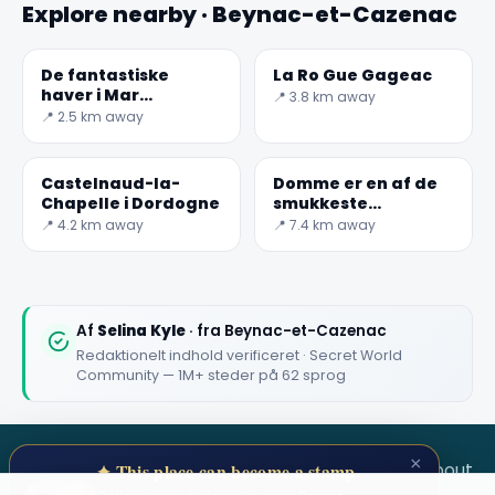
Explore nearby · Beynac-et-Cazenac
De fantastiske
La Ro Gue Gageac
haver i Mar
📍 3.8 km away
Marueyssac
📍 2.5 km away
🏆
🏆 #1 Trip Planner 2026
Rated best travel app worldwide
Castelnaud-la-
Domme er en af de
Chapelle i Dordogne
smukkeste
landsbyer i Frankrig
★★★★★
📍 4.2 km away
📍 7.4 km away
Keep Exploring the World
1,000,000+ places in your pocket. Free.
Af
Selina Kyle
· fra Beynac-et-Cazenac
Redaktionelt indhold verificeret · Secret World
Community — 1M+ steder på 62 sprog
Maybe later
×
SECRET WORLD
Terms
Privacy
About
✦ This place can become a stamp