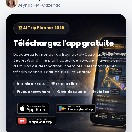
Beynac-et-Cazenac
🏆 AI Trip Planner 2026
Téléchargez l'app gratuite
Découvrez le meilleur de Beynac-et-Cazenac avec
Secret World — le planificateur de voyage IA avec plus
d'1 million de destinations. Itinéraires personnalisés et
trésors cachés. Gratuit sur iOS et Android.
🧠 Itinéraires IA
🎒 Trip Toolkit
🎮 Jeu KnowWhere
🎧 Guides Audio
📹 Vidéos