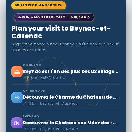
🗺 AI TRIP PLANNER 2026
🎄 WIN A MONTH IN ITALY — €10,000 →
Plan your visit to Beynac-et-
Cazenac
Suggested itinerary near Beynac est l'un des plus beaux
villages de France
MORNING
🌅
›
Beynac est l'un des plus beaux villages de France
📍 Beynac-et-Cazenac
AFTERNOON
☀️
›
Découvrez le Charme du Château de Beynac en France
📍 1.3 km · Beynac-et-Cazenac
EVENING
🌆
›
Découvrez le Château des Milandes : histoire et beautés en Dordogne
📍 2.1 km · Beynac-et-Cazenac