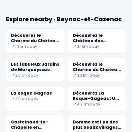
Explore nearby · Beynac-et-Cazenac
Découvrez le
Découvrez le
Charme du Château
Château des
de Beynac en France
Milandes : histoire et
📍 1.3 km away
📍 2.1 km away
beautés en
Dordogne
Les fabuleux Jardins
Découvrez le
de Marqueyssac
Charme du Château
de Castelnaud en
📍 2.5 km away
📍 3.3 km away
France
✕
La Roque Gageac
Découvrez La
Roque-Gageac : Un
📍 3.8 km away
bijou de la Nouvelle-
📍 4.2 km away
Aquitaine
Castelnaud-la-
Domme est l'un des
Chapelle en
plus beaux villages