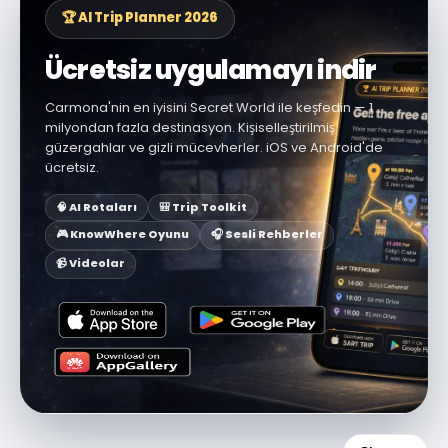
🏆 AI Trip Planner 2026
Ücretsiz uygulamayı indir
Carmona'nin en iyisini Secret World ile keşfedin — 1
milyondan fazla destinasyon. Kişiselleştirilmiş
güzergahlar ve gizli mücevherler. iOS ve Android'de
ücretsiz.
🧠 AI Rotaları
🎒 Trip Toolkit
🎮 KnowWhere Oyunu
🎧 Sesli Rehberler
📹 Videolar