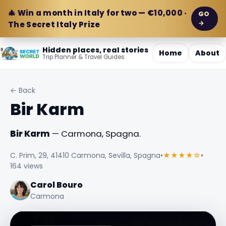
🎄 Win a month in Italy for two — €10,000 ·
GO
→
The Secret Italy Prize
Hidden places, real stories
Home
About
Trip Planner & Travel Guides
← Back
Bir Karm
Bir Karm
— Carmona, Spagna.
C. Prim, 29, 41410 Carmona, Sevilla, Spagna
•
★★★★☆
•
164 views
Carol Bouro
Carmona