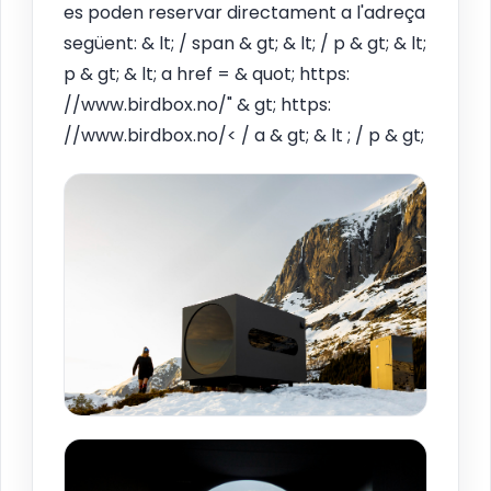
es poden reservar directament a l'adreça
següent: & lt; / span & gt; & lt; / p & gt; & lt;
p & gt; & lt; a href = & quot; https:
//www.birdbox.no/" & gt; https:
//www.birdbox.no/< / a & gt; & lt ; / p & gt;