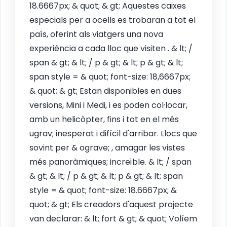
18.6667px; & quot; & gt; Aquestes caixes
especials per a ocells es trobaran a tot el
país, oferint als viatgers una nova
experiència a cada lloc que visiten . & lt; /
span & gt; & lt; / p & gt; & lt; p & gt; & lt;
span style = & quot; font-size: 18,6667px;
& quot; & gt; Estan disponibles en dues
versions, Mini i Medi, i es poden col·locar,
amb un helicòpter, fins i tot en el més
ugrav; inesperat i difícil d'arribar. Llocs que
sovint per & ograve; , amagar les vistes
més panoràmiques; increïble. & lt; / span
& gt; & lt; / p & gt; & lt; p & gt; & lt; span
style = & quot; font-size: 18.6667px; &
quot; & gt; Els creadors d'aquest projecte
van declarar: & lt; fort & gt; & quot; Volíem