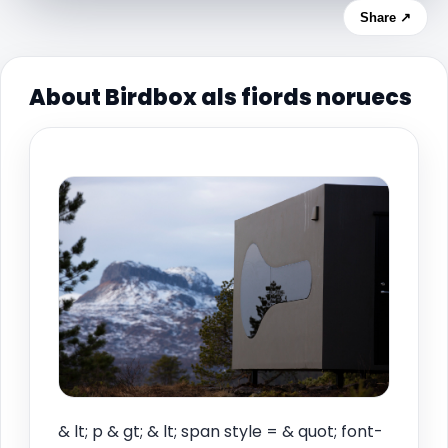
Share ↗
About Birdbox als fiords noruecs
& lt; p & gt; & lt; span style = & quot; font-