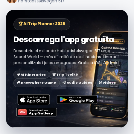
Hafstadstølsvegen 517
🏆 AI Trip Planner 2026
Descarrega l'app gratuïta
Descobriu el millor de Hafstadstølsvegen 517 amb
Secret World — més d'1 milió de destinacions. Itineraris
personalitzats i joies amagades. Gratis a iOS i Android.
🧠 AI Itineraries
🎒 Trip Toolkit
🎮 KnowWhere Game
🎧 Audio Guides
📹 Videos