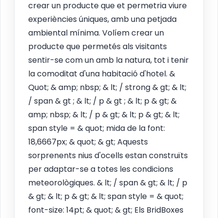
crear un producte que et permetria viure
experiències úniques, amb una petjada
ambiental mínima. Volíem crear un
producte que permetés als visitants
sentir-se com un amb la natura, tot i tenir
la comoditat d'una habitació d'hotel. &
Quot; & amp; nbsp; & lt; / strong & gt; & lt;
/ span & gt ; & lt; / p & gt ; & lt; p & gt; &
amp; nbsp; & lt; / p & gt; & lt; p & gt; & lt;
span style = & quot; mida de la font:
18,6667px; & quot; & gt; Aquests
sorprenents nius d'ocells estan construïts
per adaptar-se a totes les condicions
meteorològiques. & lt; / span & gt; & lt; / p
& gt; & lt; p & gt; & lt; span style = & quot;
font-size: 14pt; & quot; & gt; Els BridBoxes