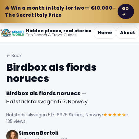
🎄 Win a month in Italy for two — €10,000 ·
GO
→
The Secret Italy Prize
Hidden places, real stories
Home
About
Trip Planner & Travel Guides
← Back
Birdbox als fiords
noruecs
Birdbox als fiords noruecs
—
Hafstadstølsvegen 517, Norway.
Hafstadstølsvegen 517, 6975 Skilbrei, Norway
•
★★★★☆
•
135 views
Simona Bertoli