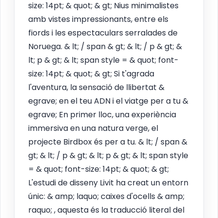
size: 14pt; & quot; & gt; Nius minimalistes
amb vistes impressionants, entre els
fiords i les espectaculars serralades de
Noruega. & lt; / span & gt; & lt; / p & gt; &
lt; p & gt; & lt; span style = & quot; font-
size: 14pt; & quot; & gt; Si t'agrada
l'aventura, la sensació de llibertat &
egrave; en el teu ADN i el viatge per a tu &
egrave; En primer lloc, una experiència
immersiva en una natura verge, el
projecte Birdbox és per a tu. & lt; / span &
gt; & lt; / p & gt; & lt; p & gt; & lt; span style
= & quot; font-size: 14pt; & quot; & gt;
L'estudi de disseny Livit ha creat un entorn
únic: & amp; laquo; caixes d'ocells & amp;
raquo; , aquesta és la traducció literal del