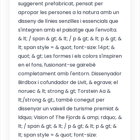
suggerent prefabricat, pensat per
apropar les persones a la natura amb un
disseny de línies senzilles i essencials que
s'integren amb el paisatge que l'envolta.
& lt; / span & gt; & lt; / p & gt; & lt; p & gt; &
lt; span style = & quot; font-size: 14pt; &
quot; & gt; Les formes i els colors s'inspiren
en el fons, fusionant-se gairebé
completament amb l'entorn. Dissenyador
Birdbox i cofundador de Livit, & egrave; el
noruec & lt; strong & gt; Torstein Aa &
lt;/strong & gt;, també conegut per
dissenyar un vaixell de turisme premiat &
ldquo; Vision of The Fjords & amp; rdquo;. &
lt; / span & gt; & lt; / p & gt; & lt; p & gt; &
lt; span style = & quot; font-size: