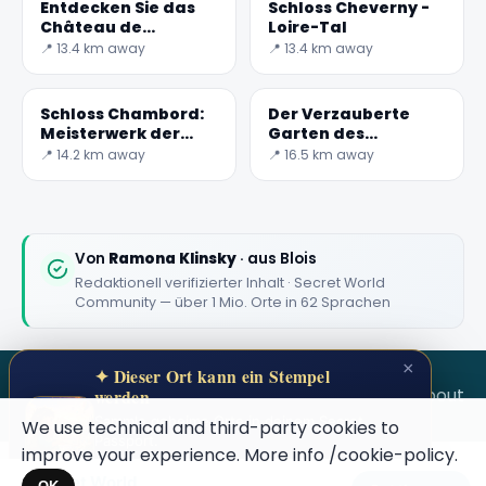
Entdecken Sie das
Schloss Cheverny -
Château de
Loire-Tal
Cheverny: ein Juwel
📍 13.4 km away
📍 13.4 km away
der französischen
Geschichte
Schloss Chambord:
Der Verzauberte
Meisterwerk der
Garten des
französischen
Schlosses Chaumont
📍 14.2 km away
📍 16.5 km away
Renaissance
Von
Ramona Klinsky
· aus Blois
Redaktionell verifizierter Inhalt · Secret World
Community — über 1 Mio. Orte in 62 Sprachen
×
✦ Dieser Ort kann ein Stempel
SECRET WORLD
Terms
Privacy
About
werden
Sammle geheime Orte in deinem Secret
We use technical and third-party cookies to
Passport.
improve your experience. More info
/cookie-policy
.
Öffne deinen Pass →
Secret World