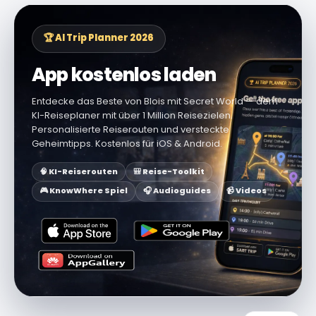
🏆 AI Trip Planner 2026
App kostenlos laden
Entdecke das Beste von Blois mit Secret World — dem
KI-Reiseplaner mit über 1 Million Reisezielen.
Personalisierte Reiserouten und versteckte
Geheimtipps. Kostenlos für iOS & Android.
🧠 KI-Reiserouten
🎒 Reise-Toolkit
🎮 KnowWhere Spiel
🎧 Audioguides
📹 Videos