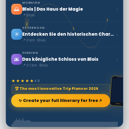
MORNING
🌅
›
Blois | Das Haus der Magie
📍 Blois
AFTERNOON
☀️
›
Entdecken Sie den historischen Charme des Château de Blois
📍 0 km · Blois
EVENING
🌆
›
Das königliche Schloss von Blois
📍 0.1 km · Blois
★★★★★
4.9
🏆 The most innovative Trip Planner 2026
✨ Create your full itinerary for free