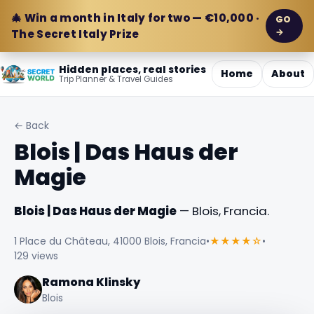
🎄 Win a month in Italy for two — €10,000 ·
GO
→
The Secret Italy Prize
Hidden places, real stories
Home
About
Trip Planner & Travel Guides
← Back
Blois | Das Haus der
Magie
Blois | Das Haus der Magie
— Blois, Francia.
1 Place du Château, 41000 Blois, Francia
•
★★★★☆
•
129 views
Ramona Klinsky
Blois