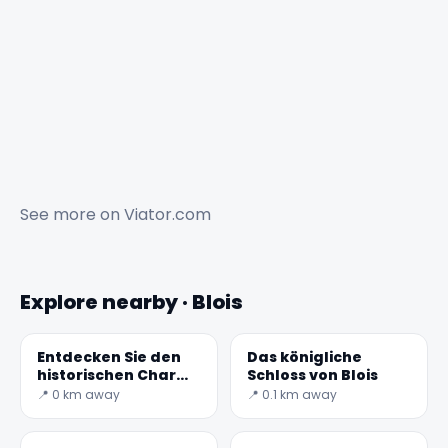
See more on
Viator.com
Explore nearby · Blois
Entdecken Sie den
Das königliche
historischen Charme
Schloss von Blois
des Château de
📍 0 km away
📍 0.1 km away
Blois