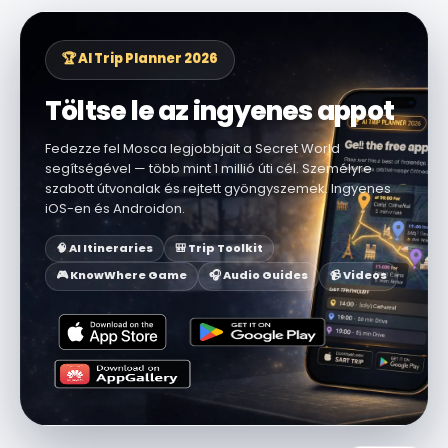
🏆 AI Trip Planner 2026
Töltse le az ingyenes appot
Fedezze fel Mosca legjobbjait a Secret World
segítségével — több mint 1 millió úti cél. Személyre
szabott útvonalak és rejtett gyöngyszemek. Ingyenes
iOS-en és Androidon.
🧠 AI Itineraries
🎒 Trip Toolkit
🎮 KnowWhere Game
🎧 Audio Guides
📹 Videos