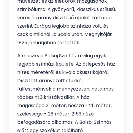
művészet és az élet örök mozgásának
szimbóluma. A gyönyörű, klasszikus stílusú,
vörös és arany díszítésű épület kortársai
szerint Európa legjobb színháza volt, és
csak a milánói La Scala után. Megnyitóját
1825 januárjában tartották.
A moszkvai Bolsoj Színház a világ egyik
legjobb színházi épülete. Az ötlépcsős ház
híres méretéről és kiváló akusztikájáról.
Díszített aranyozott stukkó,
falfestmények a mennyezeten, hatalmas
többszintű kristálycsillár. A ház
magassága 21 méter, hossza - 25 méter,
szélessége - 26 méter. 2153 néző
befogadására alkalmas. A Bolsoj Színház
előtt egy szökőkút található.