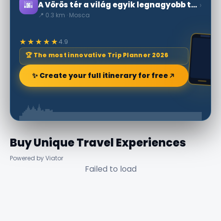
🌆
›
A Vörös tér a világ egyik legnagyobb tere
📍 0.3 km · Mosca
★★★★★
4.9
🏆 The most innovative Trip Planner 2026
✨ Create your full itinerary for free
Buy Unique Travel Experiences
Powered by Viator
Failed to load