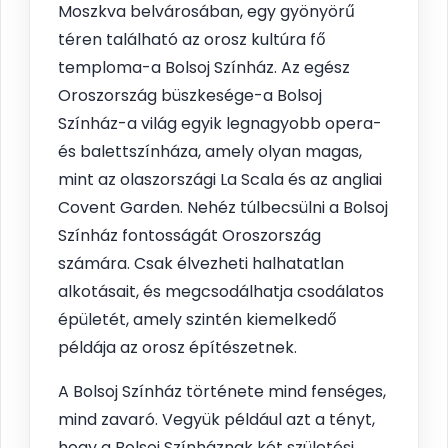
Moszkva belvárosában, egy gyönyörű
téren található az orosz kultúra fő
temploma-a Bolsoj Színház. Az egész
Oroszország büszkesége-a Bolsoj
Színház-a világ egyik legnagyobb opera-
és balettszínháza, amely olyan magas,
mint az olaszországi La Scala és az angliai
Covent Garden. Nehéz túlbecsülni a Bolsoj
Színház fontosságát Oroszország
számára. Csak élvezheti halhatatlan
alkotásait, és megcsodálhatja csodálatos
épületét, amely szintén kiemelkedő
példája az orosz építészetnek.
A Bolsoj Színház története mind fenséges,
mind zavaró. Vegyük például azt a tényt,
hogy a Bolsoj Színháznak két születési