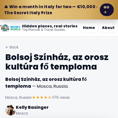
🎄 Win a month in Italy for two — €10,000 ·
GO
→
The Secret Italy Prize
Hidden places, real stories
Home
About
Trip Planner & Travel Guides
← Back
Bolsoj Színház, az orosz
kultúra fő temploma
Bolsoj Színház, az orosz kultúra fő
temploma
— Mosca, Russia.
Mosca, Russia
•
★★★★☆
•
176 views
Kelly Basinger
Mosca