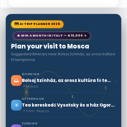
🗺 AI TRIP PLANNER 2026
🎄 WIN A MONTH IN ITALY — €10,000 →
Plan your visit to Mosca
Suggested itinerary near Bolsoj Színház, az orosz kultúra
fő temploma
MORNING
🌅
›
Bolsoj Színház, az orosz kultúra fő temploma
📍 Mosca
AFTERNOON
☀️
›
Tea kereskedő Vysotsky és a ház Ogorodnya Sloboda
📍 0 km · Mosca
EVENING