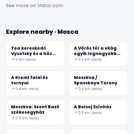
See more on
Viator.com
Explore nearby · Mosca
Tea kereskedő
A Vörös tér a világ
Vysotsky és a ház
egyik legnagyobb
Ogorodnya Sloboda
tere
📍 0 km away
📍 0.3 km away
A Kreml falai és
Moszkva /
tornyai
Spasskaya Torony
📍 0.4 km away
📍 0.4 km away
Moszkva: Szent Bazil
A Bolsoj Színház
székesegyház
📍 0.5 km away
📍 0.5 km away
✕