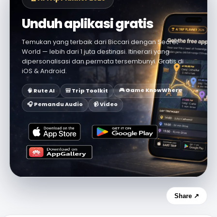
Unduh aplikasi gratis
Temukan yang terbaik dari Biccari dengan Secret
World — lebih dari 1 juta destinasi. Itinerari yang
dipersonalisasi dan permata tersembunyi. Gratis di
iOS & Android.
🎮 Game KnowWhere
🧠 Rute AI
🎒 Trip Toolkit
🎧 Pemandu Audio
📹 Video
Share ↗