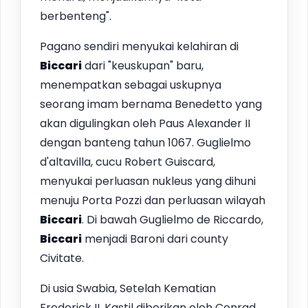
berbenteng".
Pagano sendiri menyukai kelahiran di
Biccari
dari "keuskupan" baru,
menempatkan sebagai uskupnya
seorang imam bernama Benedetto yang
akan digulingkan oleh Paus Alexander II
dengan banteng tahun 1067. Guglielmo
d'altavilla, cucu Robert Guiscard,
menyukai perluasan nukleus yang dihuni
menuju Porta Pozzi dan perluasan wilayah
Biccari
. Di bawah Guglielmo de Riccardo,
Biccari
menjadi Baroni dari county
Civitate.
Di usia Swabia, Setelah Kematian
Frederick II, Kastil diberikan oleh Conrad