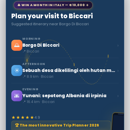
🎄 WIN A MONTH IN ITALY — €10,000 →
Plan your visit to Biccari
Suggested itinerary near Borgo Di Biccari
MORNING
🌅
›
Borgo Di Biccari
📍 Biccari
AFTERNOON
☀️
›
Sebuah desa dikelilingi oleh hutan menghadap Puglia
📍 8.9 km · Biccari
EVENING
🌆
›
Yunani: sepotong Albania di irpinia
📍 16.4 km · Biccari
★★★★★
4.9
🏆 The most innovative Trip Planner 2026