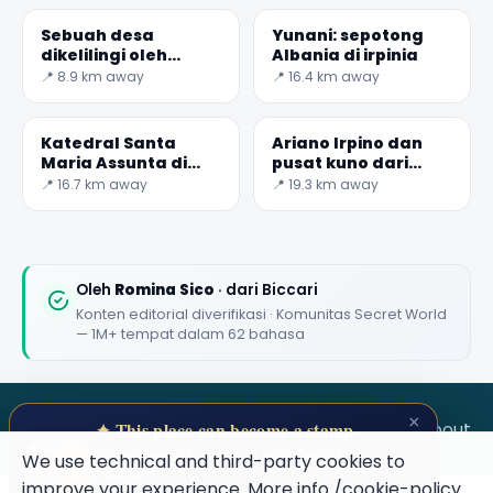
Sebuah desa
Yunani: sepotong
dikelilingi oleh
Albania di irpinia
hutan menghadap
📍 8.9 km away
📍 16.4 km away
Puglia
Katedral Santa
Ariano Irpino dan
Maria Assunta di
pusat kuno dari
Lucera
aequum Tuticum
📍 16.7 km away
📍 19.3 km away
🏆
🏆 #1 Trip Planner 2026
Rated best travel app worldwide
Oleh
Romina Sico
· dari Biccari
Konten editorial diverifikasi · Komunitas Secret World
★★★★★
— 1M+ tempat dalam 62 bahasa
Keep Exploring the World
1,000,000+ places in your pocket. Free.
×
SECRET WORLD
Terms
Privacy
About
✦ This place can become a stamp
Collect secret places in your Secret
We use technical and third-party cookies to
Passport.
improve your experience. More info
/cookie-policy
.