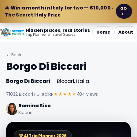
🎄 Win a month in Italy for two — €10,000 ·
GO
→
The Secret Italy Prize
Hidden places, real stories
Home
About
Trip Planner & Travel Guides
← Back
Borgo Di Biccari
Borgo Di Biccari
— Biccari, Italia.
71032 Biccari FG, Italia
•
★★★★☆
•
184 views
Romina Sico
Biccari
🏆 AI Trip Planner 2026