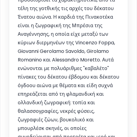
τέλη της γοτθικής τις αρχές του δέκατου
Ένατου αιώνα. Η καρδιά της Πινακοτέκα
είναι η ζωγραφική της Μπρέσια της
Αναγέννησης, η οποία είχε μεταξύ των
κύριων διερμηνέων της Vincenzo Foppa,
Giovanni Gerolamo Savoldo, Girolamo
Romanino και Alessandro Moretto. Αυτά
ενώνονται με πολυάριθμες "καβαλέτο"
πίνακες του δέκατου έβδομου και δέκατου
όγδοου αιώνα με θέματα και είδη συχνά
επηρεάζεται από τη φλαμανδική και
ολλανδική ζωγραφική: τοπία και
θαλασσογραφίες, νεκρές φύσεις,
ζωγραφιές ζώων, βουκολικό και
μπουρλέσκ σκηνές, οι οποίες
συνοδεύονται από πορτρέτα και ιερό και