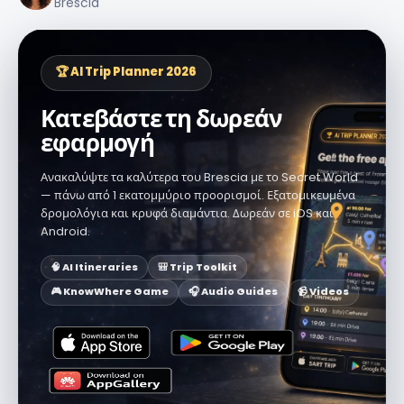
Brescia
🏆 AI Trip Planner 2026
Κατεβάστε τη δωρεάν
εφαρμογή
Ανακαλύψτε τα καλύτερα του Brescia με το Secret World
— πάνω από 1 εκατομμύριο προορισμοί. Εξατομικευμένα
δρομολόγια και κρυφά διαμάντια. Δωρεάν σε iOS και
Android.
🧠 AI Itineraries
🎒 Trip Toolkit
🎮 KnowWhere Game
🎧 Audio Guides
📹 Videos