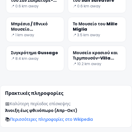
του Σαν Σαλβατόρε-
του San Salvatore
Σάντα Τζούλια
📍 0.6 km away
📍 0.6 km away
Μπρέσια / Εθνικό
Το Μουσείο του Mille
Μουσείο
Miglia
Φωτογραφίας ΚΑΒ.
📍 1 km away
📍 3.5 km away
Σορλίνι
Συγκρότημα Gussago
Μουσείο κρασιού και
Τιρμπουσόν-Villa
📍 8.4 km away
Mazzucchelli
📍 10.2 km away
Πρακτικές πληροφορίες
📅
Καλύτερη περίοδος επίσκεψης:
Άνοιξη έως φθινόπωρο (Απρ-Οκτ)
📚
Περισσότερες πληροφορίες στο Wikipedia