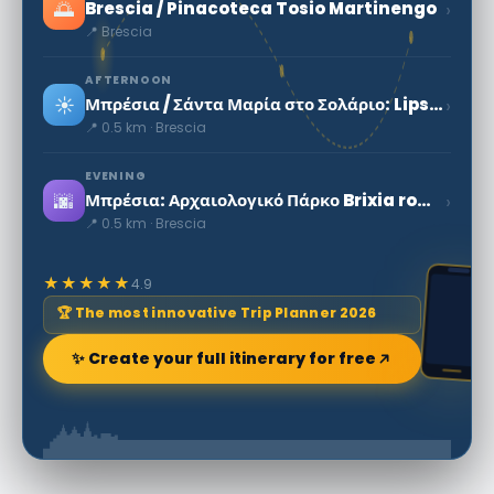
🌅
›
Brescia / Pinacoteca Tosio Martinengo
📍 Brescia
AFTERNOON
☀️
›
Μπρέσια / Σάντα Μαρία στο Σολάριο: Lipsanoteca
📍 0.5 km · Brescia
EVENING
🌆
›
Μπρέσια: Αρχαιολογικό Πάρκο Brixia romana
📍 0.5 km · Brescia
★★★★★
4.9
🏆 The most innovative Trip Planner 2026
✨ Create your full itinerary for free