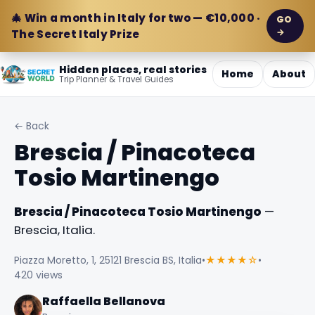
🎄 Win a month in Italy for two — €10,000 ·
GO
→
The Secret Italy Prize
Hidden places, real stories
Home
About
Trip Planner & Travel Guides
← Back
Brescia / Pinacoteca
Tosio Martinengo
Brescia / Pinacoteca Tosio Martinengo
—
Brescia, Italia.
Piazza Moretto, 1, 25121 Brescia BS, Italia
•
★★★★☆
•
420 views
Raffaella Bellanova