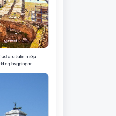
 ad eru talin miðju
rki og byggingar.