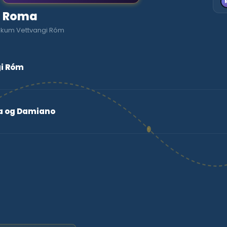
to Roma
eskum Vettvangi Róm
i Róm
a og Damiano