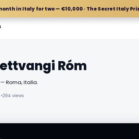
month in Italy for two — €10,000 · The Secret Italy Pri
s
ettvangi Róm
— Roma, Italia.
☆
•
294 views