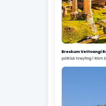
Breskum Vettvangi 
pólitísk hreyfing í Róm t