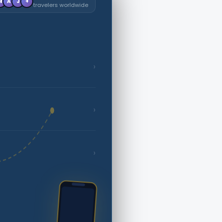
M
A
J
+
travelers worldwide
›
›
›