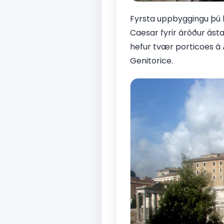
Fyrsta uppbyggingu þú len
Caesar fyrir áróður ástæ
hefur tvær porticoes á 
Genitorice.