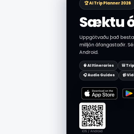
🏆 AI Trip Planner 2026
Sæktu ó
Uppgötvaðu það besta 
milljón áfangastaðir. S
Android.
🧠 AI Itineraries
🎒 Tri
🎧 Audio Guides
📹 Vi
iOS / Android