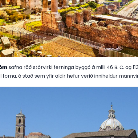
Róm
safna röð stórvirki ferninga byggð á milli 46 B. C. og 113
il forna, á stað sem yfir aldir hefur verið inniheldur mannvi