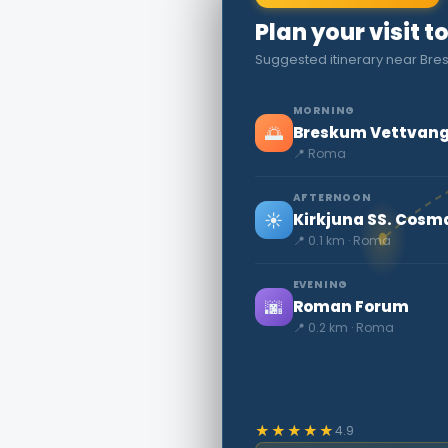
Plan your visit 
Suggested itinerary near Br
MORNING
🌅
Breskum Vettvang
📍 Roma
AFTERNOON
☀️
Kirkjuna SS. Cosm
📍 0.1 km · Roma
EVENING
🌆
Roman Forum
📍 0.2 km · Roma
★★★★★
4.9