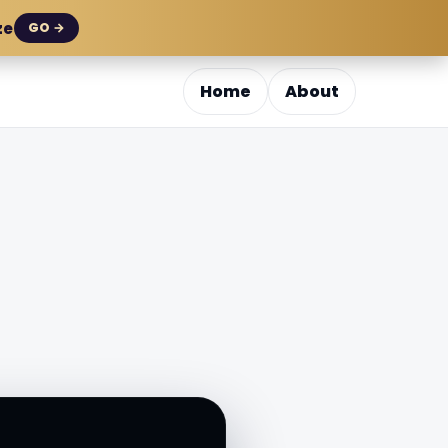
ze
GO →
Home
About