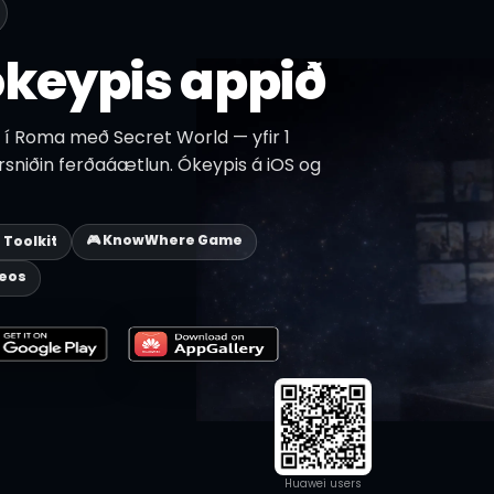
keypis appið
í Roma með Secret World — yfir 1
érsniðin ferðaáætlun. Ókeypis á iOS og
🎮 KnowWhere Game
p Toolkit
deos
Huawei users