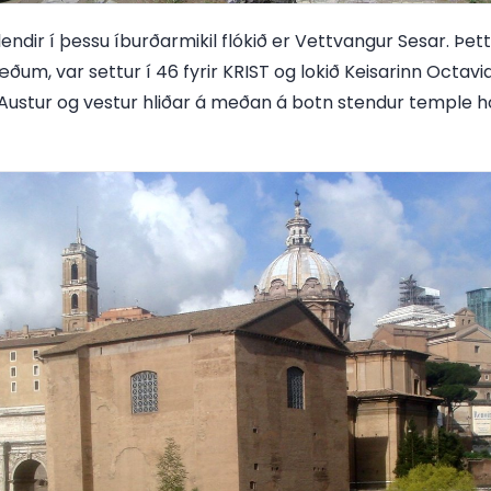
dir í þessu íburðarmikil flókið er Vettvangur Sesar. Þetta 
ðum, var settur í 46 fyrir KRIST og lokið Keisarinn Octavi
Austur og vestur hliðar á meðan á botn stendur temple h