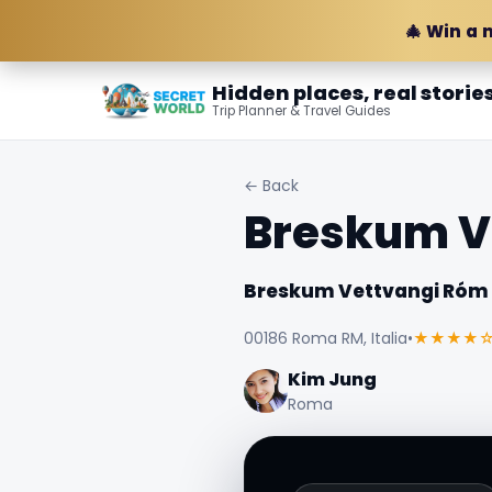
🎄 Win a 
Hidden places, real storie
Trip Planner & Travel Guides
← Back
Breskum V
Breskum Vettvangi Róm
00186 Roma RM, Italia
•
★★★★
Kim Jung
Roma