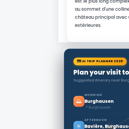
est le plus long comple
au sommet d'une colline 
château principal avec 
extérieures.
🗺 AI TRIP PLANNER 2026
Plan your visit 
Suggested itinerary near Bu
MORNING
🌅
Burghausen
📍 Burghausen
AFTERNOON
☀️
Bavière, Burghaus