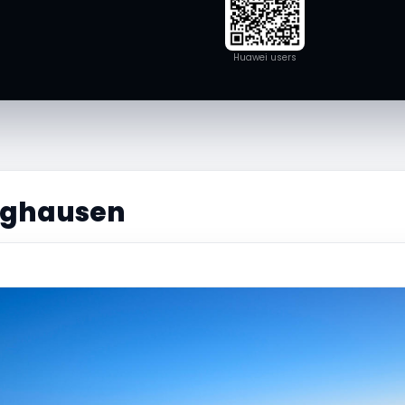
Huawei users
rghausen