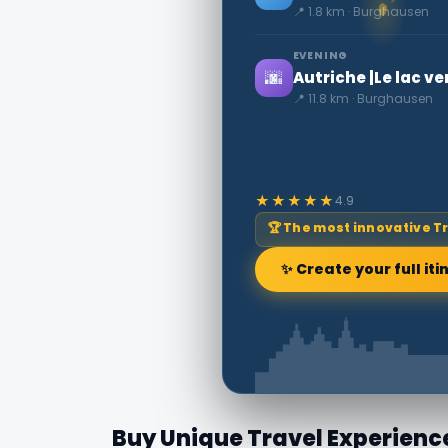
📍 1.8 km · Burghausen
EVENING
🌆
Autriche |Le lac v
📍 11.8 km · Burghausen
★★★★★
4.9
🏆 The most innovative T
✨ Create your full iti
Buy Unique Travel Experienc