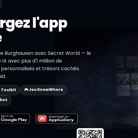
rgez l'app
e
de Burghausen avec Secret World — le
IA avec plus d'1 million de
s personnalisés et trésors cachés.
id.
🎮 Jeu KnowWhere
p Toolkit
déos