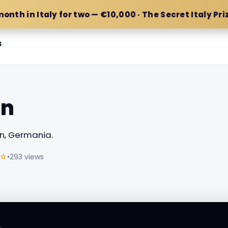
month in Italy for two — €10,000 · The Secret Italy Pri
s
en
, Germania.
☆
•
293 views