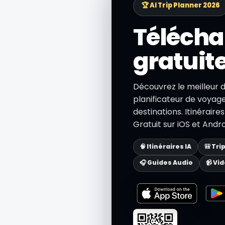
🏆 AI Trip Planner 2026
Télécha
gratuit
Découvrez le meilleur 
planificateur de voyage 
destinations. Itinéraire
Gratuit sur iOS et Andro
🧠 Itinéraires IA
🎒 Tri
🎧 Guides Audio
📹 Vi