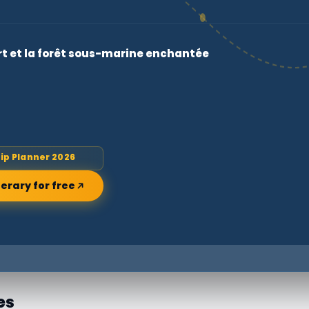
ert et la forêt sous-marine enchantée
rip Planner 2026
nerary for free
es