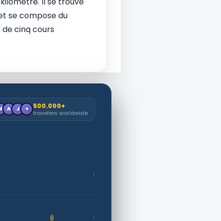
ilomètre. Il se trouve
et se compose du
 de cinq cours
500.000+
M
A
J
+
travelers worldwide
›
›