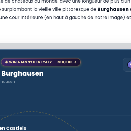
xe de châteaux du monde, avec une longueur de plus d'un k
surplombant la vieille ville pittoresque de
Burghausen
une cour intérieure (en haut à gauche de notre image) et
🎄 WIN A MONTH IN ITALY — €10,000 →
to Burghausen
rghausen
en Castleis