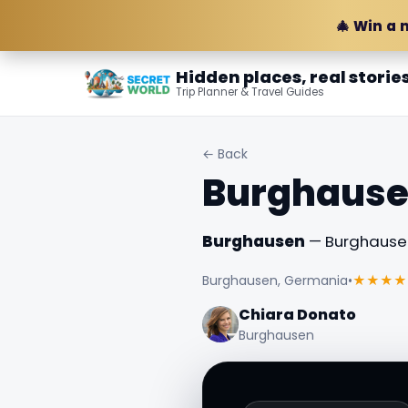
🎄 Win a 
Hidden places, real storie
Trip Planner & Travel Guides
← Back
Burghaus
Burghausen
— Burghausen
Burghausen, Germania
•
★★★★
Chiara Donato
Burghausen