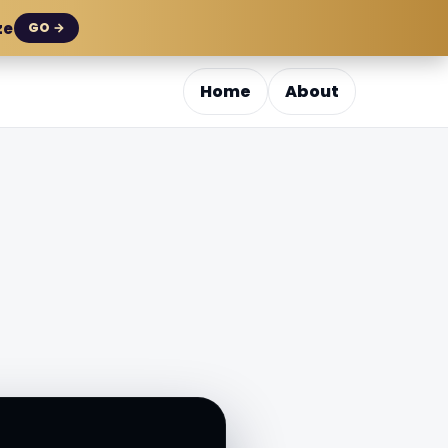
ze
GO →
Home
About