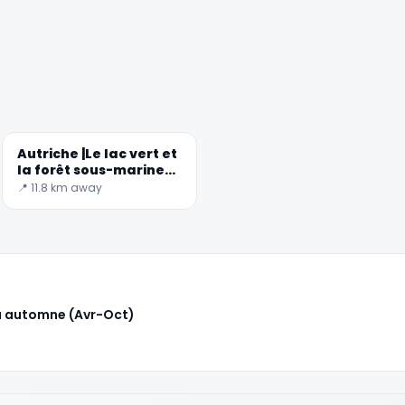
🏆
🏆 #1 Trip Planner 2026
Rated best travel app worldwide
★★★★★
Autriche |Le lac vert et
Keep Exploring the World
la forêt sous-marine
enchantée
📍 11.8 km away
1,000,000+ places in your pocket. Free.
à automne (Avr-Oct)
iOS / Android
Huawei users