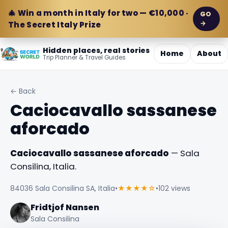
🎄 Win a month in Italy for two — €10,000 ·
GO
→
The Secret Italy Prize
Hidden places, real stories
Home
About
Trip Planner & Travel Guides
← Back
Caciocavallo sassanese
aforcado
Caciocavallo sassanese aforcado
— Sala
Consilina, Italia.
84036 Sala Consilina SA, Italia
•
★★★★☆
•
102 views
Fridtjof Nansen
Sala Consilina