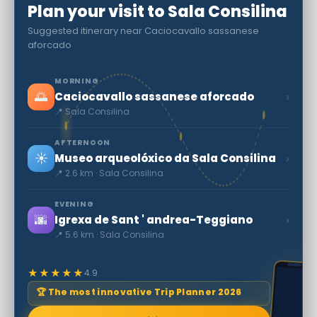
Plan your visit to Sala Consilina
Suggested itinerary near Caciocavallo sassanese
aforcado
MORNING
🌅
›
Caciocavallo sassanese aforcado
📍 Sala Consilina
AFTERNOON
☀️
›
Museo arqueolóxico da Sala Consilina
📍 2.6 km · Sala Consilina
EVENING
🌆
›
Igrexa de Sant ' andrea-Teggiano
📍 5.6 km · Sala Consilina
★★★★★
4.9
🏆 The most innovative Trip Planner 2026