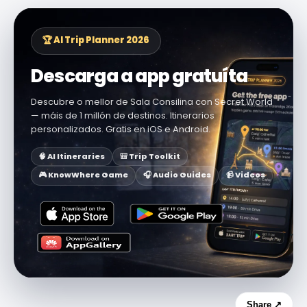
🏆 AI Trip Planner 2026
Descarga a app gratuíta
Descubre o mellor de Sala Consilina con Secret World
— máis de 1 millón de destinos. Itinerarios
personalizados. Gratis en iOS e Android.
🧠 AI Itineraries
🎒 Trip Toolkit
🎮 KnowWhere Game
🎧 Audio Guides
📹 Videos
Share ↗