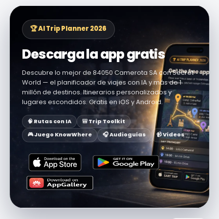
🏆 AI Trip Planner 2026
Descarga la app gratis
Descubre lo mejor de 84050 Camerota SA con Secret
World — el planificador de viajes con IA y más de 1
millón de destinos. Itinerarios personalizados y
lugares escondidos. Gratis en iOS y Android.
🧠 Rutas con IA
🎒 Trip Toolkit
🎮 Juego KnowWhere
🎧 Audioguías
📹 Vídeos