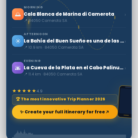
MORNING
🌅
›
Cala Blanca de Marina di Camerota
📍 84050 Camerota SA
AFTERNOON
☀️
›
La Bahía del Buen Sueño es una de las playas más hermosas de Italia.
📍 10.9 km · 84050 Camerota SA
EVENING
🌆
›
La Cueva de la Plata en el Cabo Palinuro
📍 11.4 km · 84050 Camerota SA
★★★★★
4.9
🏆 The most innovative Trip Planner 2026
✨ Create your full itinerary for free