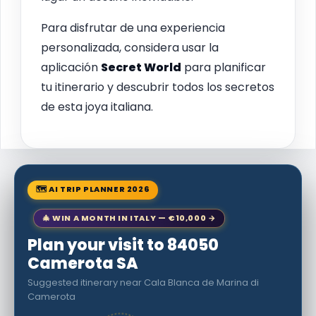
Para disfrutar de una experiencia
personalizada, considera usar la
aplicación
Secret World
para planificar
tu itinerario y descubrir todos los secretos
de esta joya italiana.
🗺 AI TRIP PLANNER 2026
🎄 WIN A MONTH IN ITALY — €10,000 →
Plan your visit to 84050
Camerota SA
Suggested itinerary near Cala Blanca de Marina di
Camerota