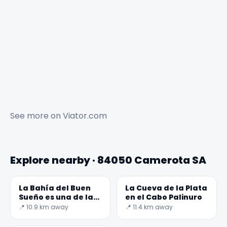
See more on
Viator.com
Explore nearby · 84050 Camerota SA
✕
La Bahía del Buen
La Cueva de la Plata
Sueño es una de las
en el Cabo Palinuro
playas más
📍 10.9 km away
📍 11.4 km away
hermosas de Italia.