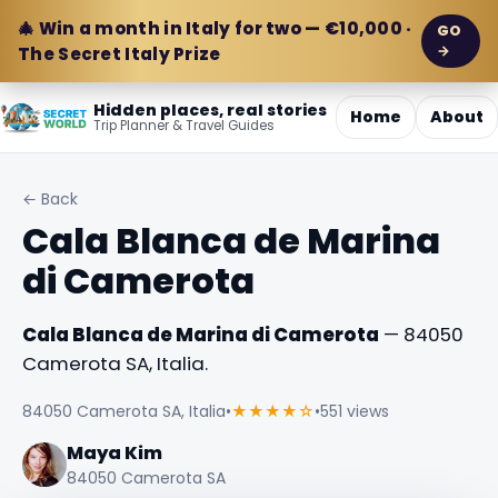
🎄 Win a month in Italy for two — €10,000 ·
GO
→
The Secret Italy Prize
Hidden places, real stories
Home
About
Trip Planner & Travel Guides
← Back
Cala Blanca de Marina
di Camerota
Cala Blanca de Marina di Camerota
— 84050
Camerota SA, Italia.
84050 Camerota SA, Italia
•
★★★★☆
•
551 views
Maya Kim
84050 Camerota SA