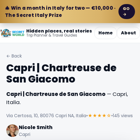
🎄 Win a month in Italy for two — €10,000 ·
GO
→
The Secret Italy Prize
Hidden places, real stories
Home
About
Trip Planner & Travel Guides
← Back
Capri | Chartreuse de
San Giacomo
Capri | Chartreuse de San Giacomo
— Capri,
Italia.
Via Certosa, 10, 80076 Capri NA, Italia
•
★★★★☆
•
145 views
Nicole Smith
Capri