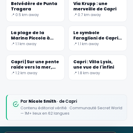
Belvédère de Punta
Via Krupp : une
Tragara
merveille de Capri
📍 0.5 km away
📍 0.7 km away
✕
La plage de la
Le symbole
Marina Piccola à
Faraglioni de Capri -
Capri
Monde secret
📍 1.1 km away
📍 1.1 km away
Capri | Sur une pente
Capri : Villa Lysis,
raide vers la mer,
une vue de l'infini
Villa Malaparte : un
📍 1.2 km away
📍 1.8 km away
rêve !
🏆
🏆 #1 Trip Planner 2026
Rated best travel app worldwide
Par
Nicole Smith
· de Capri
Contenu éditorial vérifié · Communauté Secret World
★★★★★
— 1M+ lieux en 62 langues
Keep Exploring the World