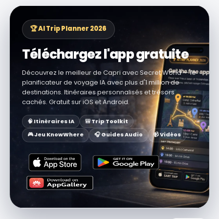
🏆 AI Trip Planner 2026
Téléchargez l'app gratuite
Découvrez le meilleur de Capri avec Secret World — le
planificateur de voyage IA avec plus d'1 million de
destinations. Itinéraires personnalisés et trésors
cachés. Gratuit sur iOS et Android.
🧠 Itinéraires IA
🎒 Trip Toolkit
🎮 Jeu KnowWhere
🎧 Guides Audio
📹 Vidéos