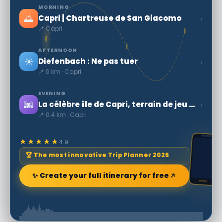
MORNING
🌅
›
Capri | Chartreuse de San Giacomo
📍 Capri
AFTERNOON
☀️
›
Diefenbach : Ne pas tuer
📍 0 km · Capri
EVENING
🌆
›
La célèbre île de Capri, terrain de jeu de la jet-set contemporaine - Secret World
📍 0.4 km · Capri
★★★★★
4.9
🏆 The most innovative Trip Planner 2026
✨ Create your full itinerary for free