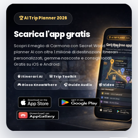
🏆 AI Trip Planner 2026
Scarica l'app gratis
Scopri il meglio di Carmona con Secret World — il trip
planner AI con oltre 1 milione di destinazioni. Itinerari
personalizzati, gemme nascoste e consigli locali.
Gratis su iOS e Android.
🧠 Itinerari AI
🎒 Trip Toolkit
🎮 Gioco KnowWhere
🎧 Guide Audio
📹 Video