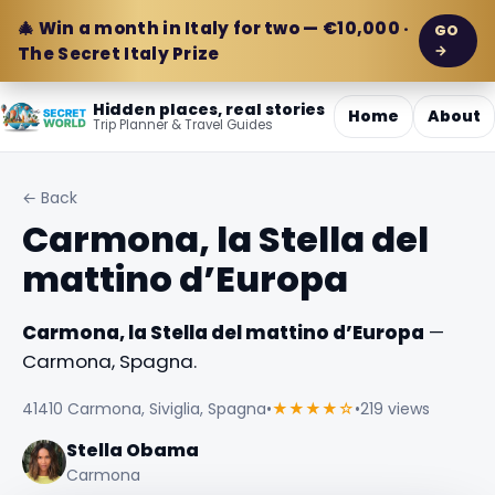
🎄 Win a month in Italy for two — €10,000 ·
GO
→
The Secret Italy Prize
Hidden places, real stories
Home
About
Trip Planner & Travel Guides
← Back
Carmona, la Stella del
mattino d’Europa
Carmona, la Stella del mattino d’Europa
—
Carmona, Spagna.
41410 Carmona, Siviglia, Spagna
•
★★★★☆
•
219 views
Stella Obama
Carmona