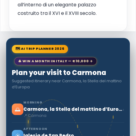
all’interno di un elegante palazzo
costruito tra il XVI e il XVIII secolo.
🗺 AI TRIP PLANNER 2026
🎄 WIN A MONTH IN ITALY — €10,000 →
Plan your visit to Carmona
Suggested itinerary near Carmona, la Stella del mattino
d’Europa
MORNING
🌅
›
Carmona, la Stella del mattino d’Europa
📍 Carmona
AFTERNOON
☀️
›
Iglesia de San Pedro