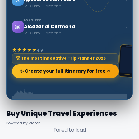
📍 0.1 km · Carmona
EVENING
🌆
›
Alcazar di Carmona
📍 0.1 km · Carmona
★★★★★
4.9
🏆 The most innovative Trip Planner 2026
✨ Create your full itinerary for free
Buy Unique Travel Experiences
Powered by Viator
Failed to load