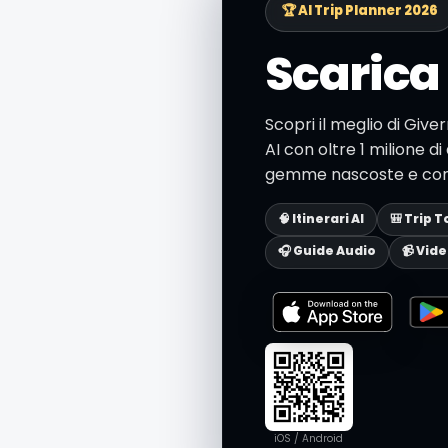
🏆 AI Trip Planner 2026
Scarica 
Scopri il meglio di Give
AI con oltre 1 milione di 
gemme nascoste e consig
🧠 Itinerari AI
🎒 Trip T
🎧 Guide Audio
📹 Vid
iOS / Android