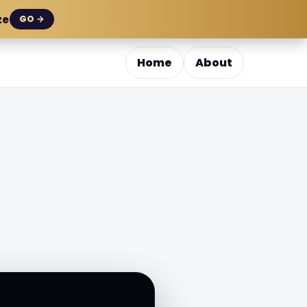
ze
GO →
Home
About