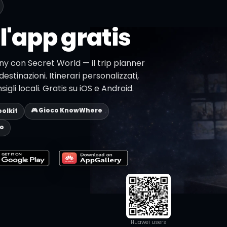
l'app gratis
rny con Secret World — il trip planner
destinazioni. Itinerari personalizzati,
li locali. Gratis su iOS e Android.
🎮 Gioco KnowWhere
oolkit
eo
Huawei users