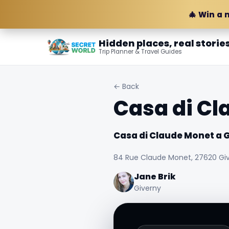
🎄 Win a 
Hidden places, real storie
Trip Planner & Travel Guides
← Back
Casa di Cl
Casa di Claude Monet a 
84 Rue Claude Monet, 27620 Giv
Jane Brik
Giverny