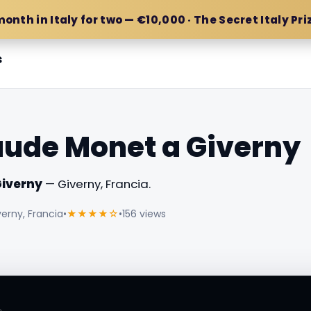
month in Italy for two — €10,000 · The Secret Italy Pri
s
aude Monet a Giverny
Giverny
— Giverny, Francia.
erny, Francia
•
★★★★☆
•
156 views