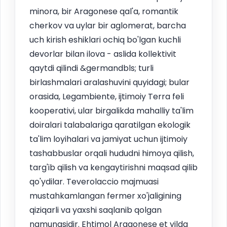
minora, bir Aragonese qal'a, romantik
cherkov va uylar bir aglomerat, barcha
uch kirish eshiklari ochiq bo'lgan kuchli
devorlar bilan ilova - aslida kollektivit
qaytdi qilindi &germandbls; turli
birlashmalari aralashuvini quyidagi; bular
orasida, Legambiente, ijtimoiy Terra feli
kooperativi, ular birgalikda mahalliy ta'lim
doiralari talabalariga qaratilgan ekologik
ta'lim loyihalari va jamiyat uchun ijtimoiy
tashabbuslar orqali hududni himoya qilish,
targ'ib qilish va kengaytirishni maqsad qilib
qo'ydilar. Teverolaccio majmuasi
mustahkamlangan fermer xo'jaligining
qiziqarli va yaxshi saqlanib qolgan
namunasidir. Ehtimol Aragonese et yilda