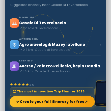
Suggested itinerary near Casale Di Teverolaccio
MORNING
🌅
›
Casale Di Teverolaccio
📍 Casale di Teverolaccio
AFTERNOON
☀️
›
Agro arxeologik Muzeyi atellano
📍 0.8 km · Casale di Teverolaccio
EVENING
🌆
›
Aversa / Palazzo Pelliccia, keyin Candia
📍 3.5 km · Casale di Teverolaccio
★★★★★
4.9
🏆 The most innovative Trip Planner 2026
✨ Create your full itinerary for free