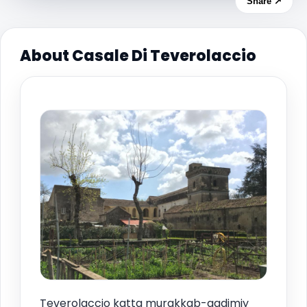
Share ↗
About Casale Di Teverolaccio
Teverolaccio katta murakkab-qadimiy