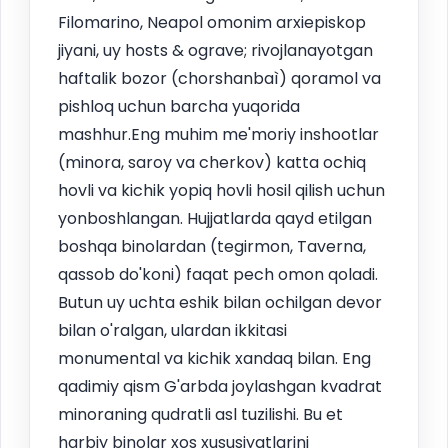
Filomarino, Neapol omonim arxiepiskop
jiyani, uy hosts & ograve; rivojlanayotgan
haftalik bozor (chorshanbaì) qoramol va
pishloq uchun barcha yuqorida
mashhur.Eng muhim me'moriy inshootlar
(minora, saroy va cherkov) katta ochiq
hovli va kichik yopiq hovli hosil qilish uchun
yonboshlangan. Hujjatlarda qayd etilgan
boshqa binolardan (tegirmon, Taverna,
qassob do'koni) faqat pech omon qoladi.
Butun uy uchta eshik bilan ochilgan devor
bilan o'ralgan, ulardan ikkitasi
monumental va kichik xandaq bilan. Eng
qadimiy qism G'arbda joylashgan kvadrat
minoraning qudratli asl tuzilishi. Bu et
harbiy binolar xos xususiyatlarini