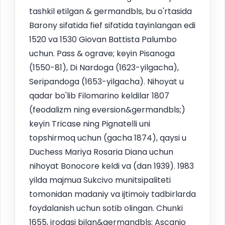
tashkil etilgan & germandbls, bu o'rtasida
Barony sifatida fief sifatida tayinlangan edi
1520 va 1530 Giovan Battista Palumbo
uchun. Pass & ograve; keyin Pisanoga
(1550-81), Di Nardoga (1623-yilgacha),
Seripandoga (1653-yilgacha). Nihoyat u
qadar bo'lib Filomarino keldilar 1807
(feodalizm ning eversion&germandbls;)
keyin Tricase ning Pignatelli uni
topshirmoq uchun (gacha 1874), qaysi u
Duchess Mariya Rosaria Diana uchun
nihoyat Bonocore keldi va (dan 1939). 1983
yilda majmua Sukcivo munitsipaliteti
tomonidan madaniy va ijtimoiy tadbirlarda
foydalanish uchun sotib olingan. Chunki
1655, irodasi bilan&germandbls; Ascanio