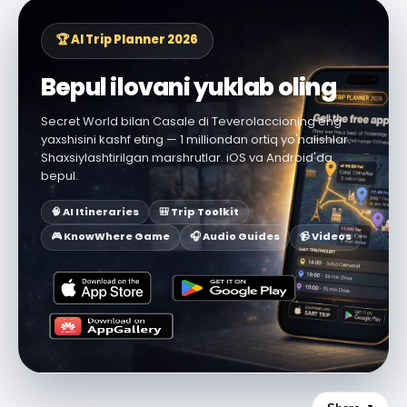
🏆 AI Trip Planner 2026
Bepul ilovani yuklab oling
Secret World bilan Casale di Teverolaccioning eng
yaxshisini kashf eting — 1 milliondan ortiq yo'nalishlar.
Shaxsiylashtirilgan marshrutlar. iOS va Android'da
bepul.
🧠 AI Itineraries
🎒 Trip Toolkit
🎮 KnowWhere Game
🎧 Audio Guides
📹 Videos