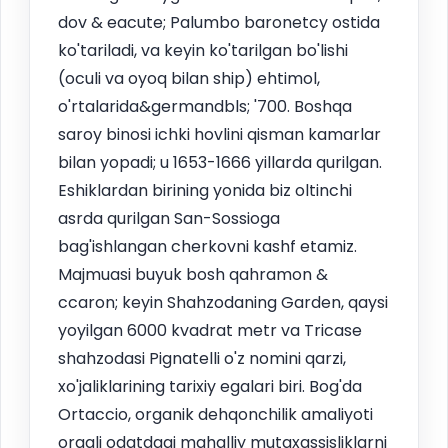
dov & eacute; Palumbo baronetcy ostida
ko'tariladi, va keyin ko'tarilgan bo'lishi
(oculi va oyoq bilan ship) ehtimol,
o'rtalarida&germandbls; '700. Boshqa
saroy binosi ichki hovlini qisman kamarlar
bilan yopadi; u 1653-1666 yillarda qurilgan.
Eshiklardan birining yonida biz oltinchi
asrda qurilgan San-Sossioga
bag'ishlangan cherkovni kashf etamiz.
Majmuasi buyuk bosh qahramon &
ccaron; keyin Shahzodaning Garden, qaysi
yoyilgan 6000 kvadrat metr va Tricase
shahzodasi Pignatelli o'z nomini qarzi,
xo'jaliklarining tarixiy egalari biri. Bog'da
Ortaccio, organik dehqonchilik amaliyoti
orqali odatdagi mahalliy mutaxassisliklarni