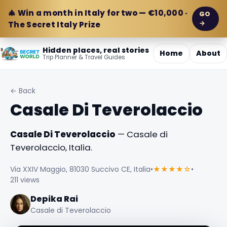
🎄 Win a month in Italy for two — €10,000 ·
GO
→
The Secret Italy Prize
Hidden places, real stories
Home
About
Trip Planner & Travel Guides
← Back
Casale Di Teverolaccio
Casale Di Teverolaccio
— Casale di
Teverolaccio, Italia.
Via XXIV Maggio, 81030 Succivo CE, Italia
•
★★★★☆
•
211 views
Depika Rai
Casale di Teverolaccio