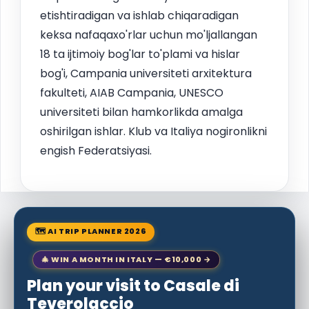
etishtiradigan va ishlab chiqaradigan
keksa nafaqaxo'rlar uchun mo'ljallangan
18 ta ijtimoiy bog'lar to'plami va hislar
bog'i, Campania universiteti arxitektura
fakulteti, AIAB Campania, UNESCO
universiteti bilan hamkorlikda amalga
oshirilgan ishlar. Klub va Italiya nogironlikni
engish Federatsiyasi.
🗺 AI TRIP PLANNER 2026
🎄 WIN A MONTH IN ITALY — €10,000 →
Plan your visit to Casale di
Teverolaccio