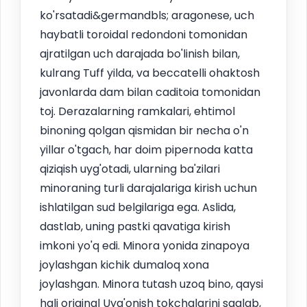
ko'rsatadi&germandbls; aragonese, uch
haybatli toroidal redondoni tomonidan
ajratilgan uch darajada bo'linish bilan,
kulrang Tuff yilda, va beccatelli ohaktosh
javonlarda dam bilan caditoia tomonidan
toj. Derazalarning ramkalari, ehtimol
binoning qolgan qismidan bir necha o'n
yillar o'tgach, har doim pipernoda katta
qiziqish uyg'otadi, ularning ba'zilari
minoraning turli darajalariga kirish uchun
ishlatilgan sud belgilariga ega. Aslida,
dastlab, uning pastki qavatiga kirish
imkoni yo'q edi. Minora yonida zinapoya
joylashgan kichik dumaloq xona
joylashgan. Minora tutash uzoq bino, qaysi
hali original Uyg'onish tokchalarini saqlab,