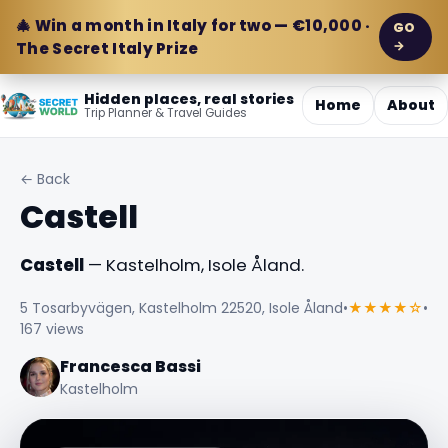
🎄 Win a month in Italy for two — €10,000 ·
GO
→
The Secret Italy Prize
Hidden places, real stories
Home
About
Trip Planner & Travel Guides
← Back
Castell
Castell
— Kastelholm, Isole Åland.
5 Tosarbyvägen, Kastelholm 22520, Isole Åland
•
★★★★☆
•
167 views
Francesca Bassi
Kastelholm