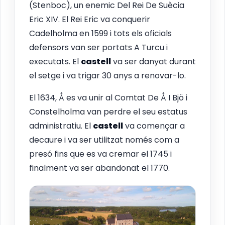
(Stenboc), un enemic Del Rei De Suècia
Eric XIV. El Rei Eric va conquerir
Cadelholma en 1599 i tots els oficials
defensors van ser portats A Turcu i
executats. El
castell
va ser danyat durant
el setge i va trigar 30 anys a renovar-lo.
El 1634, Å es va unir al Comtat De Å I Bjö i
Constelholma van perdre el seu estatus
administratiu. El
castell
va començar a
decaure i va ser utilitzat només com a
presó fins que es va cremar el 1745 i
finalment va ser abandonat el 1770.