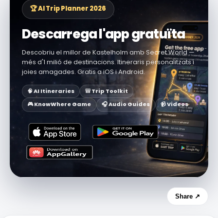
🏆 AI Trip Planner 2026
Descarrega l'app gratuïta
Descobriu el millor de Kastelholm amb Secret World —
més d'1 milió de destinacions. Itineraris personalitzats i
joies amagades. Gratis a iOS i Android.
🧠 AI Itineraries
🎒 Trip Toolkit
🎮 KnowWhere Game
🎧 Audio Guides
📹 Videos
Share ↗