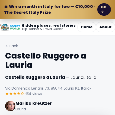
🎄 Win a month in Italy for two — €10,000 ·
GO
→
The Secret Italy Prize
Hidden places, real stories
Home
About
Trip Planner & Travel Guides
← Back
Castello Ruggero a
Lauria
Castello Ruggero a Lauria
— Lauria, Italia.
Via Domenico Lentini, 73, 85044 Lauria PZ, Italia
•
★★★★☆
•
134 views
Marika kreutzer
Lauria