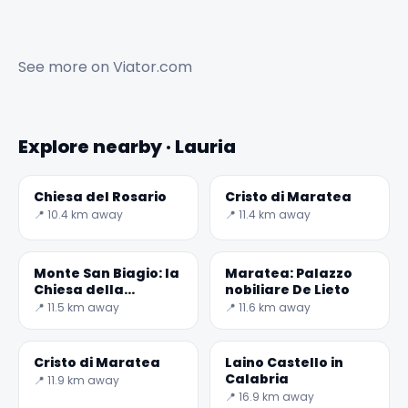
See more on
Viator.com
Explore nearby · Lauria
Chiesa del Rosario
Cristo di Maratea
📍 10.4 km away
📍 11.4 km away
Monte San Biagio: la
Maratea: Palazzo
Chiesa della
nobiliare De Lieto
Madonna della
📍 11.5 km away
📍 11.6 km away
Neve
Cristo di Maratea
Laino Castello in
Calabria
📍 11.9 km away
📍 16.9 km away