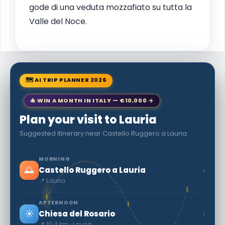
gode di una veduta mozzafiato su tutta la
Valle del Noce.
🗺 AI TRIP PLANNER 2026
🎄 WIN A MONTH IN ITALY — €10,000 →
Plan your visit to Lauria
Suggested itinerary near Castello Ruggero a Lauria
MORNING
🌅
›
Castello Ruggero a Lauria
📍 Lauria
AFTERNOON
☀️
›
Chiesa del Rosario
📍 10.4 km · Lauria