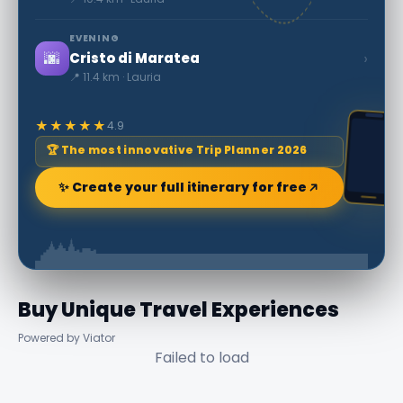
EVENING
🌆
›
Cristo di Maratea
📍 11.4 km · Lauria
★★★★★
4.9
🏆 The most innovative Trip Planner 2026
✨ Create your full itinerary for free
Buy Unique Travel Experiences
Powered by Viator
Failed to load