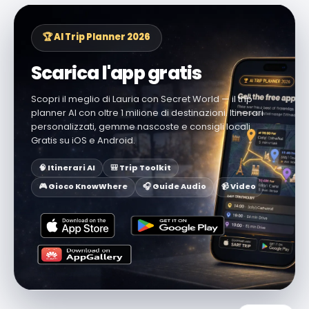
🏆 AI Trip Planner 2026
Scarica l'app gratis
Scopri il meglio di Lauria con Secret World — il trip
planner AI con oltre 1 milione di destinazioni. Itinerari
personalizzati, gemme nascoste e consigli locali.
Gratis su iOS e Android.
🧠 Itinerari AI
🎒 Trip Toolkit
🎮 Gioco KnowWhere
🎧 Guide Audio
📹 Video