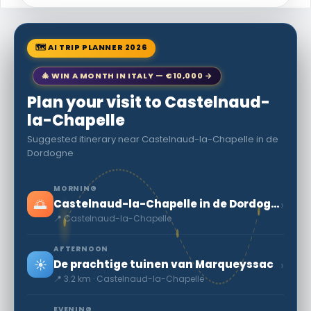
🗺 AI TRIP PLANNER 2026
🎄 WIN A MONTH IN ITALY — €10,000 →
Plan your visit to Castelnaud-
la-Chapelle
Suggested itinerary near Castelnaud-la-Chapelle in de
Dordogne
MORNING
🌅
›
Castelnaud-la-Chapelle in de Dordogne
📍 Castelnaud-la-Chapelle
AFTERNOON
☀️
›
De prachtige tuinen van Marqueyssac
📍 3.2 km · Castelnaud-la-Chapelle
EVENING