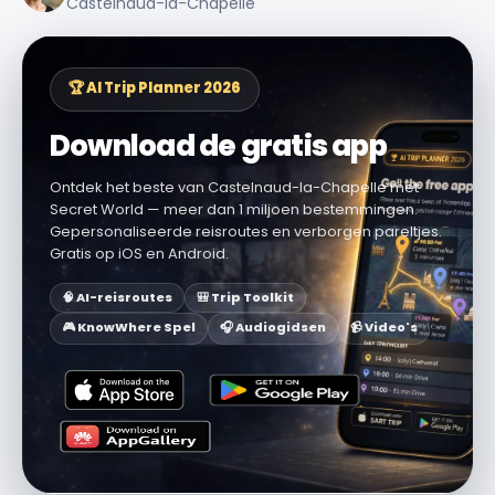
Castelnaud-la-Chapelle
🏆 AI Trip Planner 2026
Download de gratis app
Ontdek het beste van Castelnaud-la-Chapelle met
Secret World — meer dan 1 miljoen bestemmingen.
Gepersonaliseerde reisroutes en verborgen pareltjes.
Gratis op iOS en Android.
🧠 AI-reisroutes
🎒 Trip Toolkit
🎮 KnowWhere Spel
🎧 Audiogidsen
📹 Video's