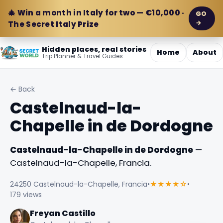
🎄 Win a month in Italy for two — €10,000 ·
GO
→
The Secret Italy Prize
Hidden places, real stories
Home
About
Trip Planner & Travel Guides
← Back
Castelnaud-la-
Chapelle in de Dordogne
Castelnaud-la-Chapelle in de Dordogne
—
Castelnaud-la-Chapelle, Francia.
24250 Castelnaud-la-Chapelle, Francia
•
★★★★☆
•
179 views
Freyan Castillo