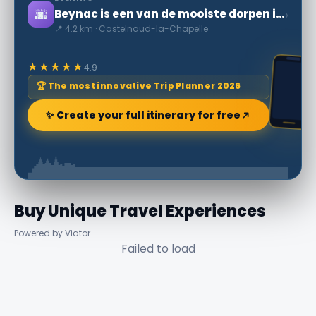
🌆
›
Beynac is een van de mooiste dorpen in Frankrijk
📍 4.2 km · Castelnaud-la-Chapelle
★★★★★
4.9
🏆 The most innovative Trip Planner 2026
✨ Create your full itinerary for free
Buy Unique Travel Experiences
Powered by Viator
Failed to load