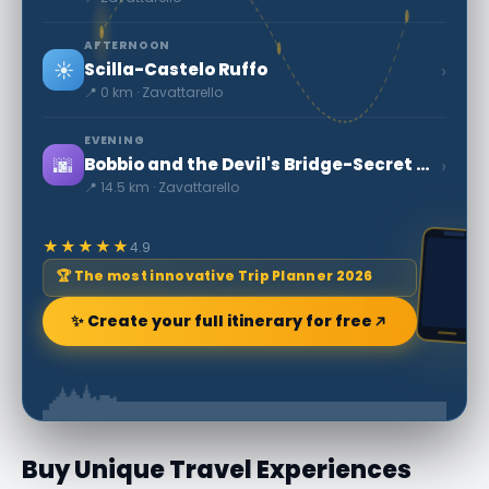
AFTERNOON
☀️
›
Scilla-Castelo Ruffo
📍 0 km · Zavattarello
EVENING
🌆
›
Bobbio and the Devil's Bridge-Secret World
📍 14.5 km · Zavattarello
★★★★★
4.9
🏆 The most innovative Trip Planner 2026
✨ Create your full itinerary for free
Buy Unique Travel Experiences