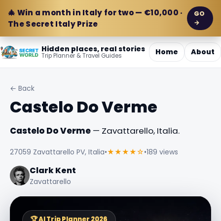
🎄 Win a month in Italy for two — €10,000 ·
GO
→
The Secret Italy Prize
Hidden places, real stories
Home
About
Trip Planner & Travel Guides
← Back
Castelo Do Verme
Castelo Do Verme
— Zavattarello, Italia.
27059 Zavattarello PV, Italia
•
★★★★☆
•
189 views
Clark Kent
Zavattarello
🏆 AI Trip Planner 2026