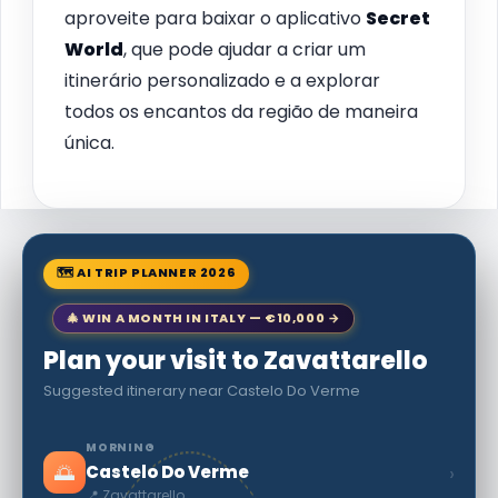
aproveite para baixar o aplicativo
Secret
World
, que pode ajudar a criar um
itinerário personalizado e a explorar
todos os encantos da região de maneira
única.
🗺 AI TRIP PLANNER 2026
🎄 WIN A MONTH IN ITALY — €10,000 →
Plan your visit to Zavattarello
Suggested itinerary near Castelo Do Verme
MORNING
🌅
›
Castelo Do Verme
📍 Zavattarello