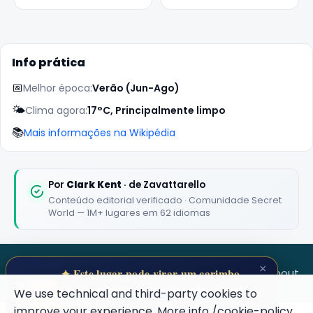
Info prática
📅
Melhor época:
Verão (Jun-Ago)
🌤️
Clima agora:
17°C, Principalmente limpo
📚
Mais informações na Wikipédia
🏆
🏆 #1 Trip Planner 2026
Rated best travel app worldwide
Por
Clark Kent
· de Zavattarello
Conteúdo editorial verificado · Comunidade Secret
★★★★★
World — 1M+ lugares em 62 idiomas
Keep Exploring the World
1,000,000+ places in your pocket. Free.
×
SECRET WORLD
Terms
Privacy
About
✦ Este lugar pode virar um carimbo
Coleciona lugares secretos no teu Secret
We use technical and third-party cookies to
Passport.
improve your experience. More info
/cookie-policy
.