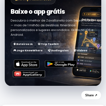
Baixe o app grátis
Descubra o melhor de Zavattarello com Secret World
— mais de 1 milhão de destinos. Itinerários
personalizados e lugares escondidos. Grátis no iOS e
Android.
🧠 Roteiros IA
🎒 Trip Toolkit
🎮 Jogo KnowWhere
🎧 Audioguias
📹 Vídeos
Share ↗