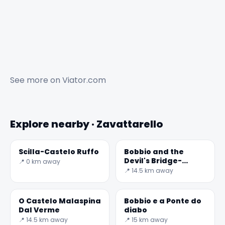
See more on
Viator.com
Explore nearby · Zavattarello
Scilla-Castelo Ruffo
Bobbio and the
Devil's Bridge-
📍 0 km away
Secret World
📍 14.5 km away
O Castelo Malaspina
Bobbio e a Ponte do
Dal Verme
diabo
📍 14.5 km away
📍 15 km away
✕