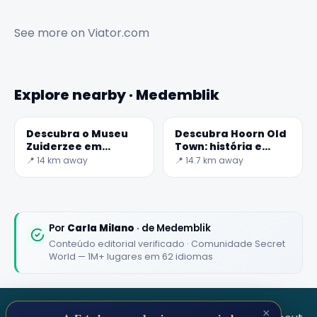
See more on
Viator.com
Explore nearby · Medemblik
Descubra o Museu
Descubra Hoorn Old
Zuiderzee em
Town: história e
Enkhuizen: uma
belezas dos Países
📍 14 km away
📍 14.7 km away
viagem pela cultura
Baixos
holandesa
Por
Carla Milano
· de Medemblik
Conteúdo editorial verificado · Comunidade Secret
World — 1M+ lugares em 62 idiomas
×