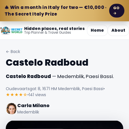
🎄 Win a month in Italy for two — €10,000 ·
GO
→
The Secret Italy Prize
Hidden places, real stories
Home
About
Trip Planner & Travel Guides
← Back
Castelo Radboud
Castelo Radboud
— Medemblik, Paesi Bassi.
Oudevaartsgat 8, 1671 HM Medemblik, Paesi Bassi
•
★★★★☆
•
141 views
Carla Milano
Medemblik