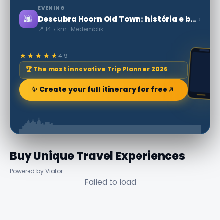
EVENING
🌆
›
Descubra Hoorn Old Town: história e belezas dos Países Baixos
📍 14.7 km · Medemblik
★★★★★
4.9
🏆 The most innovative Trip Planner 2026
✨ Create your full itinerary for free
Buy Unique Travel Experiences
Powered by Viator
Failed to load