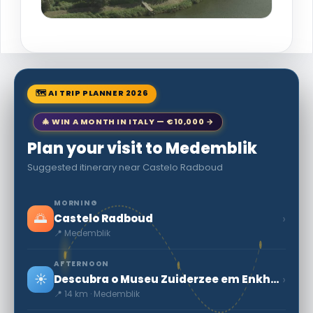
🗺 AI TRIP PLANNER 2026
🎄 WIN A MONTH IN ITALY — €10,000 →
Plan your visit to Medemblik
Suggested itinerary near Castelo Radboud
MORNING
🌅
›
Castelo Radboud
📍 Medemblik
AFTERNOON
☀️
›
Descubra o Museu Zuiderzee em Enkhuizen: uma viagem pela cultura holandesa
📍 14 km · Medemblik