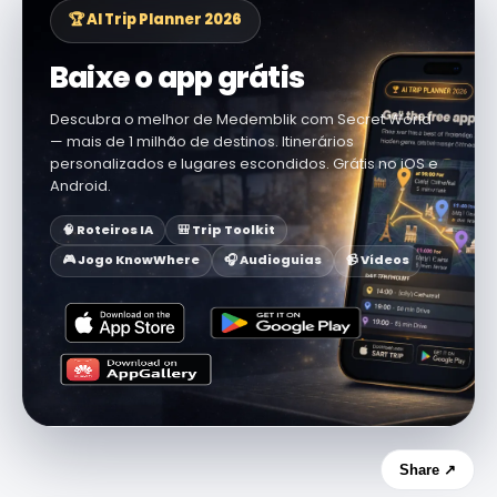
🏆 AI Trip Planner 2026
Baixe o app grátis
Descubra o melhor de Medemblik com Secret World
— mais de 1 milhão de destinos. Itinerários
personalizados e lugares escondidos. Grátis no iOS e
Android.
🧠 Roteiros IA
🎒 Trip Toolkit
🎮 Jogo KnowWhere
🎧 Audioguias
📹 Vídeos
Share ↗