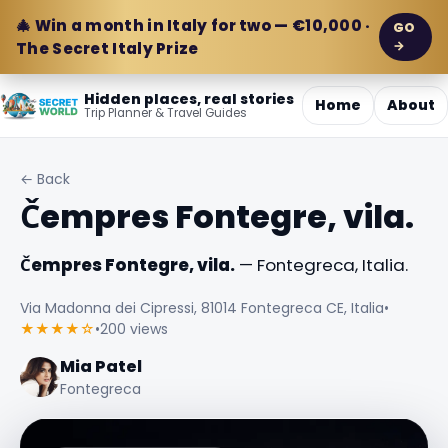
🎄 Win a month in Italy for two — €10,000 ·
GO
→
The Secret Italy Prize
Hidden places, real stories
Home
About
Trip Planner & Travel Guides
← Back
Čempres Fontegre, vila.
Čempres Fontegre, vila.
— Fontegreca, Italia.
Via Madonna dei Cipressi, 81014 Fontegreca CE, Italia
•
★★★★☆
•
200 views
Mia Patel
Fontegreca