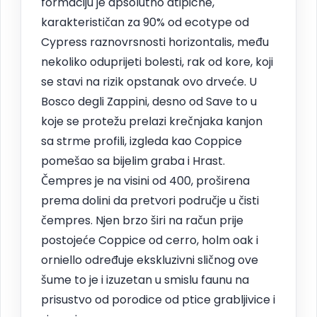
formaciju je apsolutno atipicne,
karakterističan za 90% od ecotype od
Cypress raznovrsnosti horizontalis, među
nekoliko oduprijeti bolesti, rak od kore, koji
se stavi na rizik opstanak ovo drveće. U
Bosco degli Zappini, desno od Save to u
koje se protežu prelazi krečnjaka kanjon
sa strme profili, izgleda kao Coppice
pomešao sa bijelim graba i Hrast.
Čempres je na visini od 400, proširena
prema dolini da pretvori područje u čisti
čempres. Njen brzo širi na račun prije
postojeće Coppice od cerro, holm oak i
orniello određuje ekskluzivni sličnog ove
šume to je i izuzetan u smislu faunu na
prisustvo od porodice od ptice grabljivice i