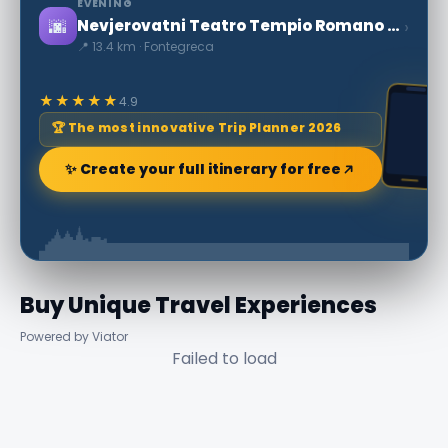
EVENING
🌆
›
Nevjerovatni Teatro Tempio Romano u Pietravairunu
📍 13.4 km · Fontegreca
★★★★★
4.9
🏆 The most innovative Trip Planner 2026
✨ Create your full itinerary for free
Buy Unique Travel Experiences
Powered by Viator
Failed to load