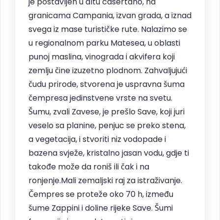
je postavljen u altu casertano, na
granicama Campania, izvan grada, a iznad
svega iz mase turističke rute. Nalazimo se
u regionalnom parku Matesea, u oblasti
punoj maslina, vinograda i akvifera koji
zemlju čine izuzetno plodnom. Zahvaljujući
čudu prirode, stvorena je uspravna šuma
čempresa jedinstvene vrste na svetu.
Šumu, zvali Zavese, je prešlo Save, koji juri
veselo sa planine, penjuc se preko stena,
a vegetacija, i stvoriti niz vodopade i
bazena svježe, kristalno jasan vodu, gdje ti
takođe može da roniš ili čak i na
ronjenje.Mali zemaljski raj za istraživanje.
Čempres se proteže oko 70 h, između
šume Zappini i doline rijeke Save. Šumi