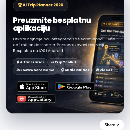
🏆 AI Trip Planner 2026
Preuzmite besplatnu
aplikaciju
Otkrijte najbolje od Fontegreca sa Secret World — više
od 1 milijon destinacija. Personalizovani itinerariji.
Besplatno na iOS i Android.
🧠 AI Itineraries
🎒 Trip Toolkit
🎮 KnowWhere Game
🎧 Audio Guides
📹 Videos
Share ↗