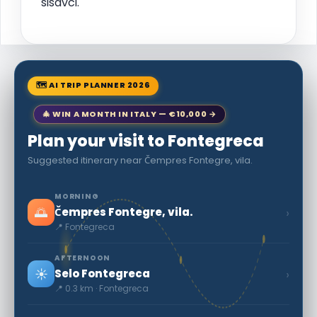
sisavci.
🗺 AI TRIP PLANNER 2026
🎄 WIN A MONTH IN ITALY — €10,000 →
Plan your visit to Fontegreca
Suggested itinerary near Čempres Fontegre, vila.
MORNING
🌅
›
Čempres Fontegre, vila.
📍 Fontegreca
AFTERNOON
☀️
›
Selo Fontegreca
📍 0.3 km · Fontegreca