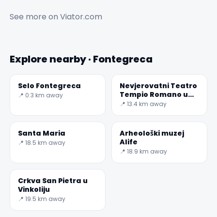
See more on
Viator.com
Explore nearby · Fontegreca
Selo Fontegreca
Nevjerovatni Teatro
Tempio Romano u
📍 0.3 km away
Pietravairunu
📍 13.4 km away
Santa Maria
Arheološki muzej
Alife
📍 18.5 km away
📍 18.9 km away
Crkva San Pietra u
Vinkoliju
📍 19.5 km away