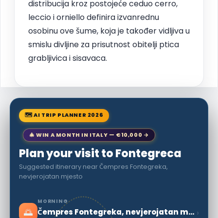
distribucija kroz postojeće ceduo cerro,
leccio i orniello definira izvanrednu
osobinu ove šume, koja je također vidljiva u
smislu divljine za prisutnost obitelji ptica
grabljivica i sisavaca.
🗺 AI TRIP PLANNER 2026
🎄 WIN A MONTH IN ITALY — €10,000 →
Plan your visit to Fontegreca
Suggested itinerary near Čempres Fontegreka,
nevjerojatan mjesto
MORNING
🌅
›
Čempres Fontegreka, nevjerojatan mjesto