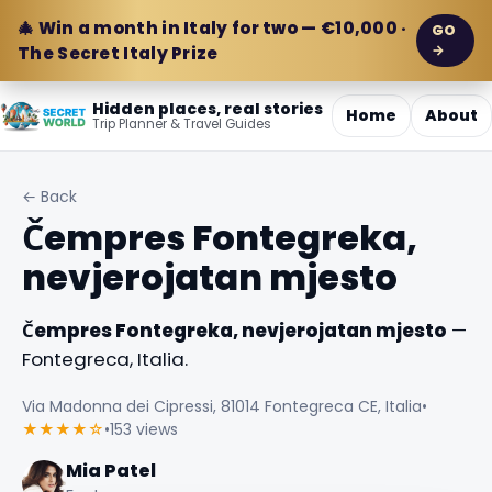
🎄 Win a month in Italy for two — €10,000 ·
GO
→
The Secret Italy Prize
Hidden places, real stories
Home
About
Trip Planner & Travel Guides
← Back
Čempres Fontegreka,
nevjerojatan mjesto
Čempres Fontegreka, nevjerojatan mjesto
—
Fontegreca, Italia.
Via Madonna dei Cipressi, 81014 Fontegreca CE, Italia
•
★★★★☆
•
153 views
Mia Patel