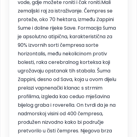
vode, gdje možete roniti i čak roniti.Mali
zemaljski raj za istraživanje. Čempres se
proteže, oko 70 hektara, između Zappini
šume i doline rijeke Save. Formacija šuma
je apsolutno atipična, karakteristična za
90% izvornih sorti čempresa sorte
horizontalis, među nekolicinom protiv
bolesti, raka cerebralnog korteksa koji
ugrožavaju opstanak tih stabala. Šuma
Zappini, desno od Sava, koja u ovom dijelu
prelazi vapnenački klanac s strmim
profilima, izgleda kao ceduo mješavina
bijelog graba i roverella. On tvrdi da je na
nadmorskoj visini od 400 čempresa,
produžen nizvodno kako bi područje
pretvorilo u čisti čempres. Njegova brza