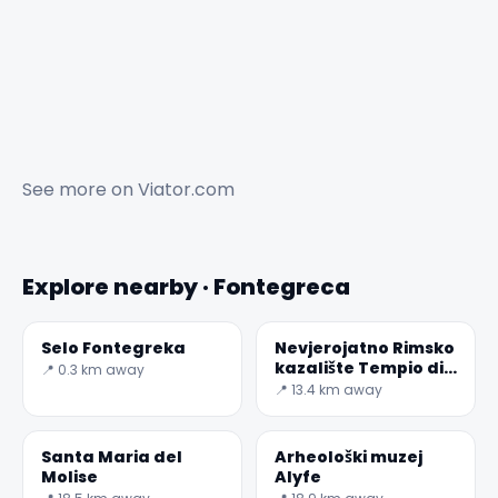
See more on
Viator.com
Explore nearby · Fontegreca
Selo Fontegreka
Nevjerojatno Rimsko
kazalište Tempio di
📍 0.3 km away
Pietravairano
📍 13.4 km away
Santa Maria del
Arheološki muzej
Molise
Alyfe