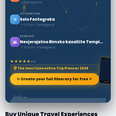
📍 Fontegreca
AFTERNOON
☀️
›
Selo Fontegreka
📍 0.3 km · Fontegreca
EVENING
🌆
›
Nevjerojatno Rimsko kazalište Tempio di Pietravairano
📍 13.4 km · Fontegreca
★★★★★
4.9
🏆 The most innovative Trip Planner 2026
✨ Create your full itinerary for free
Buy Unique Travel Experiences