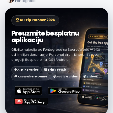
Fontegreca
🏆 AI Trip Planner 2026
Preuzmite besplatnu
aplikaciju
Otkrijte najbolje od Fontegreca sa Secret World — više
od 1 milijun destinacija. Personalizirani itinerari i skriveni
dragulji. Besplatno na iOS i Android.
🧠 AI Itineraries
🎒 Trip Toolkit
🎮 KnowWhere Game
🎧 Audio Guides
📹 Videos