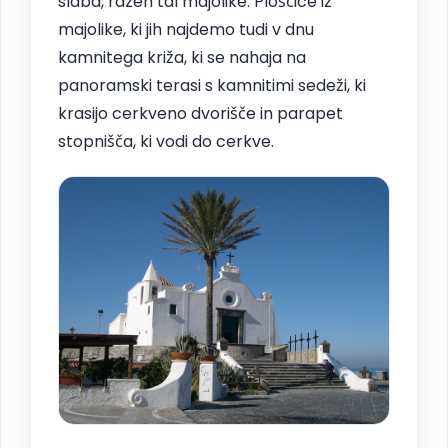
slaba, razen tal majolike. Ploščice iz
majolike, ki jih najdemo tudi v dnu
kamnitega križa, ki se nahaja na
panoramski terasi s kamnitimi sedeži, ki
krasijo cerkveno dvorišče in parapet
stopnišča, ki vodi do cerkve.