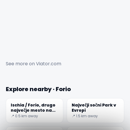
See more on
Viator.com
Explore nearby · Forio
Ischia / Forio, drugo
Največji sočni Park v
največje mesto na
Evropi
otoku
📍 0.5 km away
📍 1.5 km away