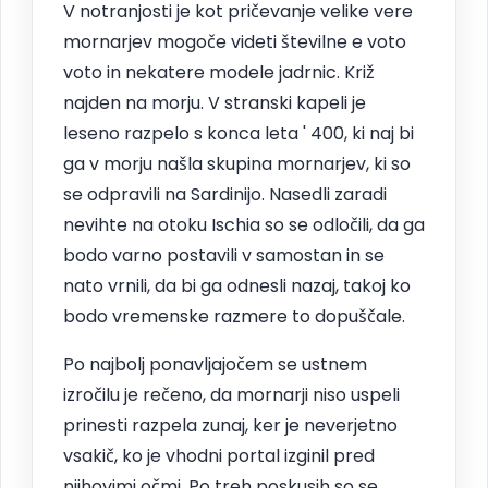
V notranjosti je kot pričevanje velike vere
mornarjev mogoče videti številne e voto
voto in nekatere modele jadrnic. Križ
najden na morju. V stranski kapeli je
leseno razpelo s konca leta ' 400, ki naj bi
ga v morju našla skupina mornarjev, ki so
se odpravili na Sardinijo. Nasedli zaradi
nevihte na otoku Ischia so se odločili, da ga
bodo varno postavili v samostan in se
nato vrnili, da bi ga odnesli nazaj, takoj ko
bodo vremenske razmere to dopuščale.
Po najbolj ponavljajočem se ustnem
izročilu je rečeno, da mornarji niso uspeli
prinesti razpela zunaj, ker je neverjetno
vsakič, ko je vhodni portal izginil pred
njihovimi očmi. Po treh poskusih so se