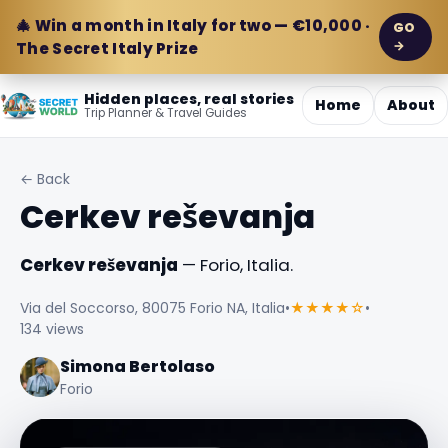
🎄 Win a month in Italy for two — €10,000 ·
GO
→
The Secret Italy Prize
Hidden places, real stories
Home
About
Trip Planner & Travel Guides
← Back
Cerkev reševanja
Cerkev reševanja
— Forio, Italia.
Via del Soccorso, 80075 Forio NA, Italia
•
★★★★☆
•
134 views
Simona Bertolaso
Forio