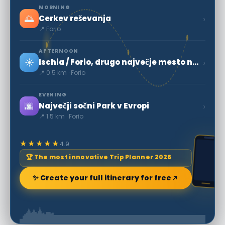
MORNING
🌅
›
Cerkev reševanja
📍 Forio
AFTERNOON
☀️
›
Ischia / Forio, drugo največje mesto na otoku
📍 0.5 km · Forio
EVENING
🌆
›
Največji sočni Park v Evropi
📍 1.5 km · Forio
★★★★★
4.9
🏆 The most innovative Trip Planner 2026
✨ Create your full itinerary for free