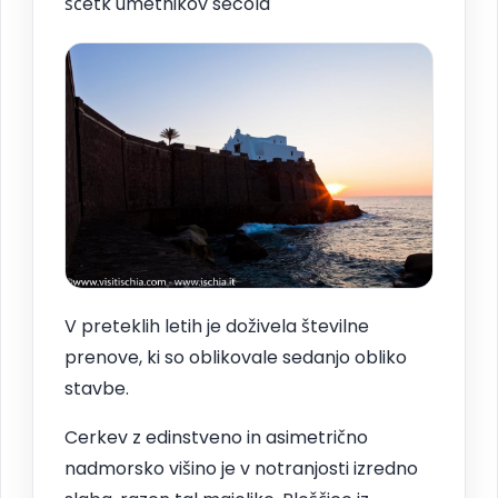
ščetk umetnikov secola
V preteklih letih je doživela številne
prenove, ki so oblikovale sedanjo obliko
stavbe.
Cerkev z edinstveno in asimetrično
nadmorsko višino je v notranjosti izredno