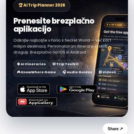
🏆 AI Trip Planner 2026
Prenesite brezplačno
aplikacijo
Odkrijte najboljše v Forio s Secret World — več kot 1
milijon destinacij. Personalizirani itinerariji in skriti
dragulji. Brezplačno na iOS in Android.
🧠 AI Itineraries
🎒 Trip Toolkit
🎮 KnowWhere Game
🎧 Audio Guides
📹 Videos
Share ↗