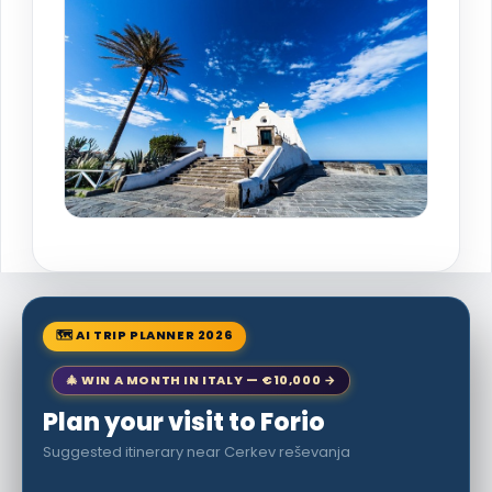
🗺 AI TRIP PLANNER 2026
🎄 WIN A MONTH IN ITALY — €10,000 →
Plan your visit to Forio
Suggested itinerary near Cerkev reševanja