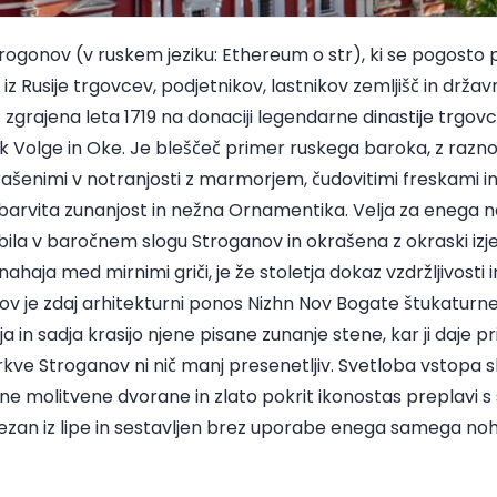
rogonov (v ruskem jeziku: Ethereum o str), ki se pogosto p
z Rusije trgovcev, podjetnikov, lastnikov zemljišč in državn
 zgrajena leta 1719 na donaciji legendarne dinastije trgo
ek Volge in Oke. Je bleščeč primer ruskega baroka, z raz
ašenimi v notranjosti z marmorjem, čudovitimi freskami in 
 barvita zunanjost in nežna Ornamentika. Velja za enega n
 bila v baročnem slogu Stroganov in okrašena z okraski iz
nahaja med mirnimi griči, je že stoletja dokaz vzdržljivost
 je zdaj arhitekturni ponos Nizhn Nov Bogate štukaturne l
tja in sadja krasijo njene pisane zunanje stene, kar ji daje p
rkve Stroganov ni nič manj presenetljiv. Svetloba vstopa 
hne molitvene dvorane in zlato pokrit ikonostas preplavi
 izrezan iz lipe in sestavljen brez uporabe enega samega noh