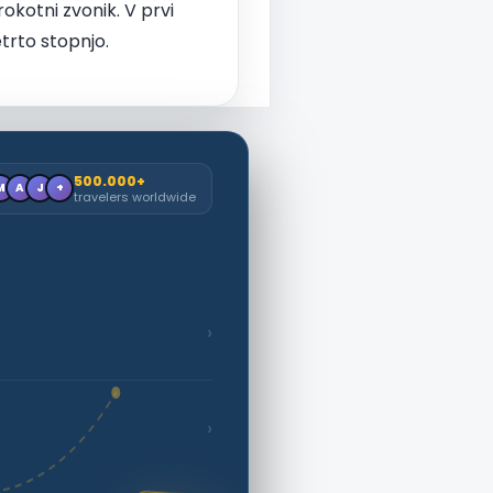
kotni zvonik. V prvi
etrto stopnjo.
500.000+
M
A
J
+
travelers worldwide
›
›