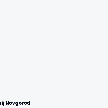
✕
nij Novgorod