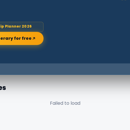
rip Planner 2026
nerary for free
es
Failed to load