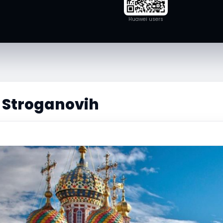
Huawei users
 Stroganovih