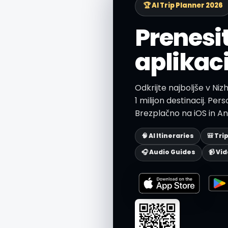
🏆 AI Trip Planner 2026
Prenesi
aplikaci
Odkrijte najboljše v Ni
1 milijon destinacij. Person
Brezplačno na iOS in An
🧠 AI Itineraries
🎒 Tri
🎧 Audio Guides
📹 Vi