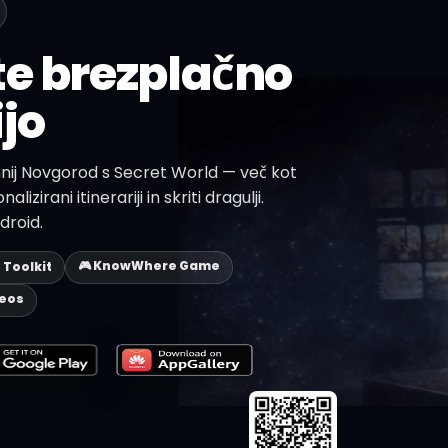
te brezplačno
jo
zhnij Novgorod s Secret World — več kot
alizirani itinerariji in skriti dragulji.
droid.
🎮 KnowWhere Game
p Toolkit
deos