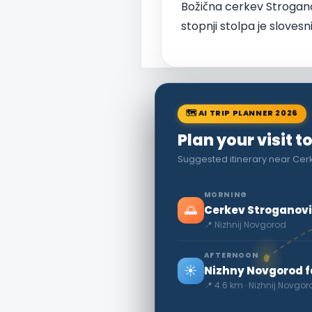
Božična cerkev Strogano
stopnji stolpa je slovesni
🗺 AI TRIP PLANNER 2026
Plan your visit 
Suggested itinerary near Cer
MORNING
🌅
Cerkev Stroganov
📍 Nizhnij Novgorod
AFTERNOON
☀️
Nizhny Novgorod f
📍 4.6 km · Nizhnij Novgor