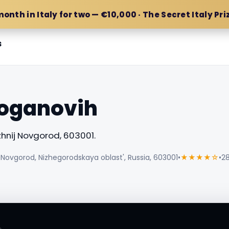
month in Italy for two — €10,000 · The Secret Italy Pri
s
roganovih
hnij Novgorod, 603001.
 Novgorod, Nizhegorodskaya oblast', Russia, 603001
•
★★★★☆
•
28