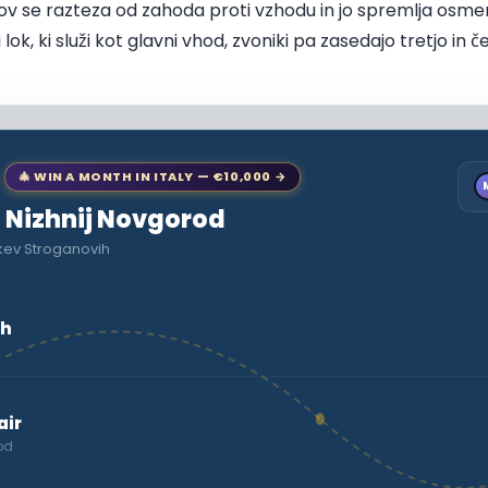
v se razteza od zahoda proti vzhodu in jo spremlja osmero
 lok, ki služi kot glavni vhod, zvoniki pa zasedajo tretjo in č
🎄 WIN A MONTH IN ITALY — €10,000 →
to Nizhnij Novgorod
kev Stroganovih
ih
air
od