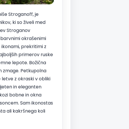
iše Stroganoff, je
ikov, ki so živeli med
vcev Stroganov
nobarvnimi okrašenimi
ikonami, prekritimi z
ajboljših primerov ruske
jemne lepote. Božična
i in zmage. Petkupolna
etve z okraski v obliki
rijeten in eleganten
skozi bobne in okna
 s soncem. Sam ikonostas
ta ali kakršnega koli