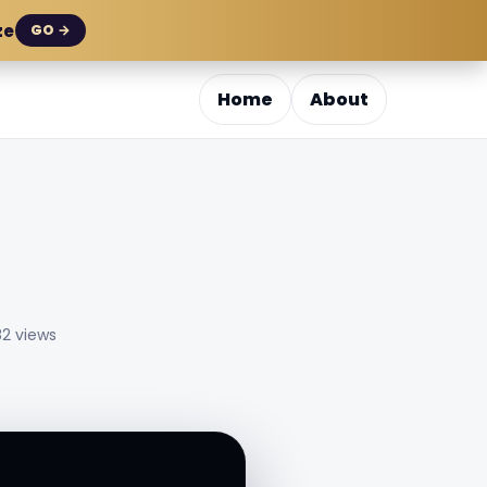
ze
GO →
Home
About
2 views