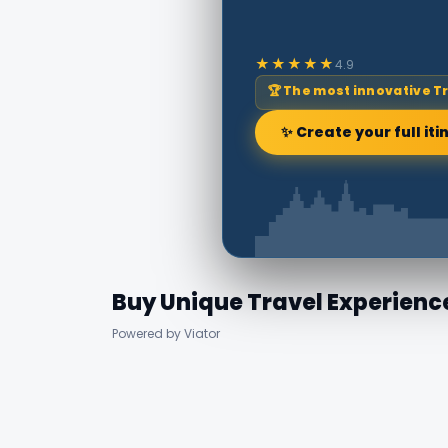
★★★★★
4.9
🏆 The most innovative T
✨ Create your full iti
Buy Unique Travel Experienc
Powered by Viator