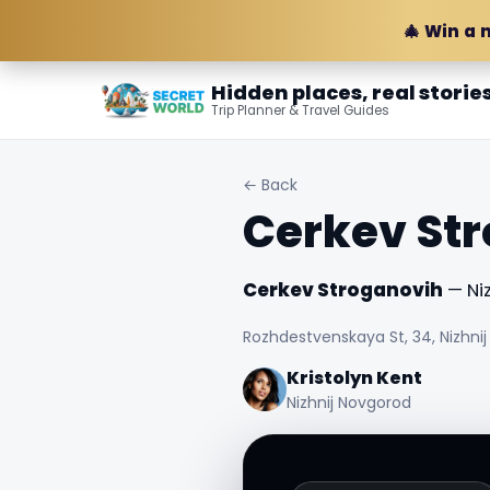
🎄 Win a 
Hidden places, real storie
Trip Planner & Travel Guides
← Back
Cerkev St
Cerkev Stroganovih
— Niz
Rozhdestvenskaya St, 34, Nizhnij
Kristolyn Kent
Nizhnij Novgorod