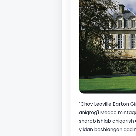
"Chov Leoville Barton Gi
aniqrog'i Medoc mintaqa
sharob ishlab chiqarish
yildan boshlangan qadimi