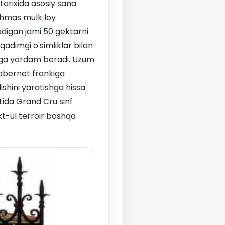
arixida asosiy sana
'chmas mulk loy
adigan jami 50 gektarni
adimgi o'simliklar bilan
shga yordam beradi. Uzum
abernet frankiga
ishini yaratishga hissa
tida Grand Cru sinf
nkt-ul terroir boshqa