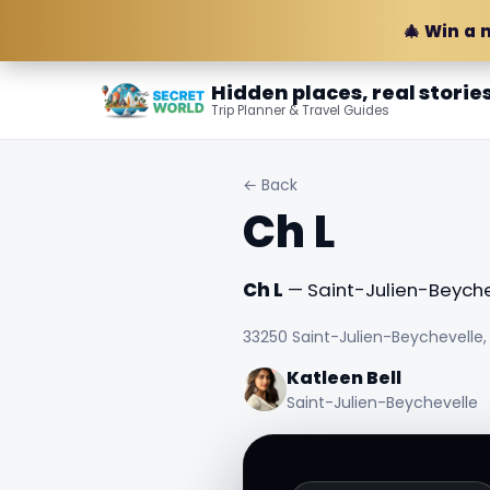
🎄 Win a 
Hidden places, real storie
Trip Planner & Travel Guides
← Back
Ch L
Ch L
— Saint-Julien-Beychev
33250 Saint-Julien-Beychevelle,
Katleen Bell
Saint-Julien-Beychevelle