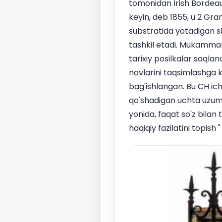
tomonidan Irish Bordeau
keyin, deb 1855, u 2 Gra
substratida yotadigan sh
tashkil etadi. Mukammal
tarixiy posilkalar saql
navlarini taqsimlashga
bag'ishlangan. Bu CH ichi
qo'shadigan uchta uzum.
yonida, faqat so'z bilan 
haqiqiy fazilatini topish "