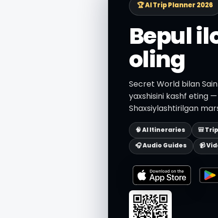
🏆 AI Trip Planner 2026
Bepul i
oling
Secret World bilan Sai
yaxshisini kashf eting — 
Shaxsiylashtirilgan mar
🧠 AI Itineraries
🎒 Tri
🎧 Audio Guides
📹 Vi