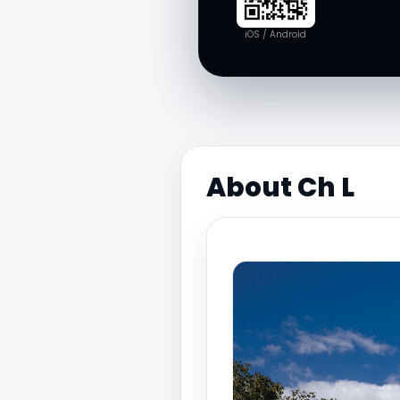
iOS / Android
About Ch L