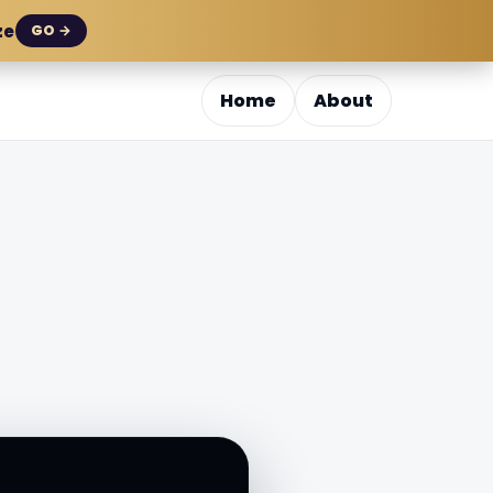
ze
GO →
Home
About