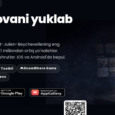
lovani yuklab
nt-Julien-Beychevellening eng
1 milliondan ortiq yo'nalishlar.
shrutlar. iOS va Android'da bepul.
🎮 KnowWhere Game
p Toolkit
deos