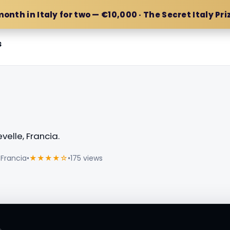
month in Italy for two — €10,000 · The Secret Italy Pri
s
elle, Francia.
 Francia
•
★★★★☆
•
175 views