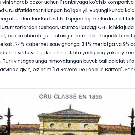
 vini sharob bozor uchun Frantsiyaga ko'chib kompaniya t
nd Cru sifatida tasniflangan bo'lgan yil. Bugungi kunda ko
ag'al qatlamlaridan tashkil topgan tuproqlarda etishtiril
 uzumzorlardan tashqari, uzumzorlardagi CHT ichida juda q
anadi, bu esa sharob guldastasiga aromatik chuqurlik beri
 kelsak, 74% cabernet sauvignonga, 34% merlotga va 9% c
da har yili hayotga kiradigan ikkita yorliqning yakuniy kesil
 Turli vintages unga himoyalangan buyuk ball dalolat sifa
tasvirlab qiyin, biz ham "La Revere De Leonille Barton", Sa