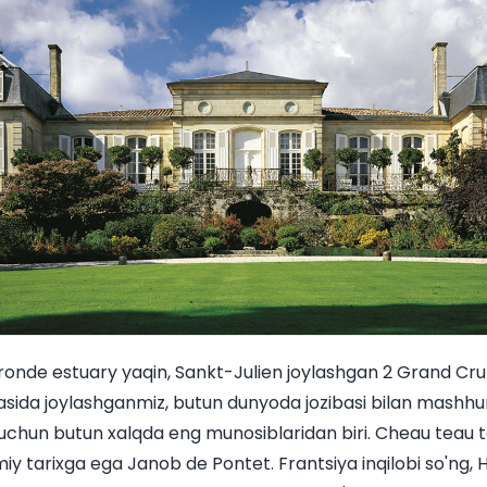
ronde estuary yaqin, Sankt-Julien joylashgan 2 Grand Cru s
sida joylashganmiz, butun dunyoda jozibasi bilan mashhur 
 uchun butun xalqda eng munosiblaridan biri. Cheau teau 
y tarixga ega Janob de Pontet. Frantsiya inqilobi so'ng, H