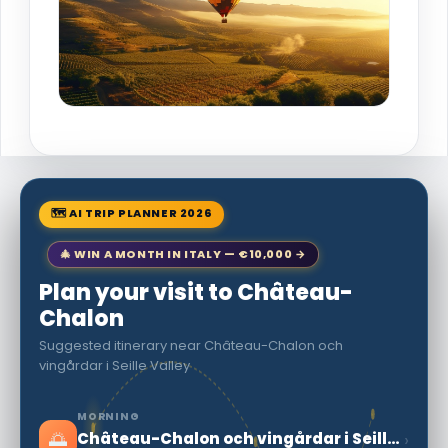
🗺 AI TRIP PLANNER 2026
🎄 WIN A MONTH IN ITALY — €10,000 →
Plan your visit to Château-
Chalon
Suggested itinerary near Château-Chalon och
vingårdar i Seille Valley
MORNING
🌅
›
Château-Chalon och vingårdar i Seille Valley