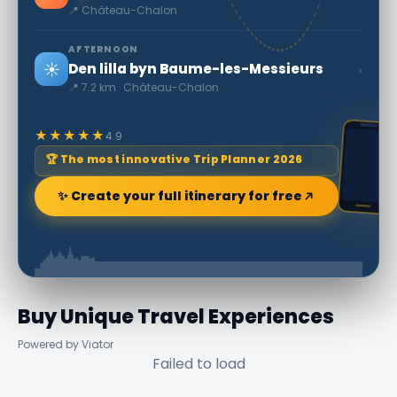
📍 Château-Chalon
AFTERNOON
☀️
›
Den lilla byn Baume-les-Messieurs
📍 7.2 km · Château-Chalon
★★★★★
4.9
🏆 The most innovative Trip Planner 2026
✨ Create your full itinerary for free
Buy Unique Travel Experiences
Powered by Viator
Failed to load