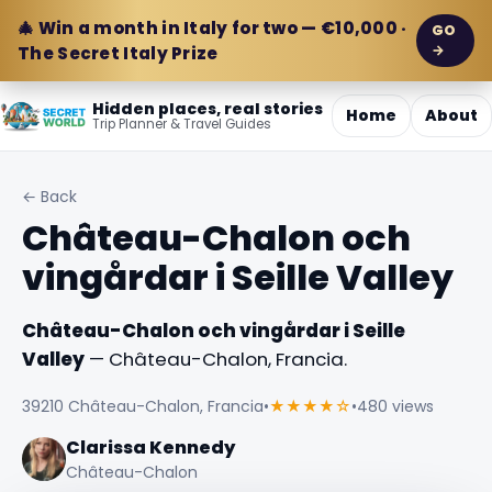
🎄 Win a month in Italy for two — €10,000 ·
GO
→
The Secret Italy Prize
Hidden places, real stories
Home
About
Trip Planner & Travel Guides
← Back
Château-Chalon och
vingårdar i Seille Valley
Château-Chalon och vingårdar i Seille
Valley
— Château-Chalon, Francia.
39210 Château-Chalon, Francia
•
★★★★☆
•
480 views
Clarissa Kennedy
Château-Chalon