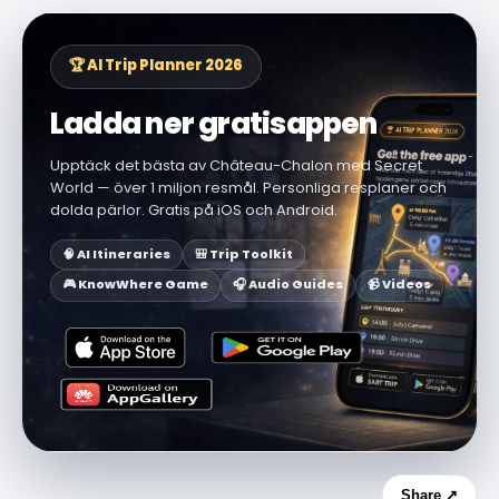
🏆 AI Trip Planner 2026
Ladda ner gratisappen
Upptäck det bästa av Château-Chalon med Secret
World — över 1 miljon resmål. Personliga resplaner och
dolda pärlor. Gratis på iOS och Android.
🧠 AI Itineraries
🎒 Trip Toolkit
🎮 KnowWhere Game
🎧 Audio Guides
📹 Videos
Share ↗