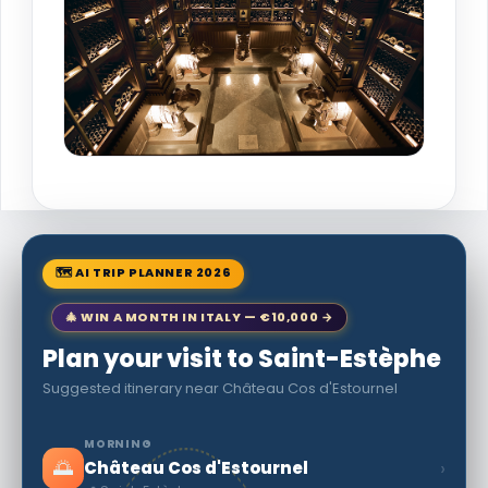
🗺 AI TRIP PLANNER 2026
🎄 WIN A MONTH IN ITALY — €10,000 →
Plan your visit to Saint-Estèphe
Suggested itinerary near Château Cos d'Estournel
MORNING
🌅
›
Château Cos d'Estournel