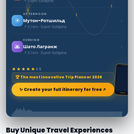
📍 Saint-Estèphe
AFTERNOON
☀️
›
Мутон-Ротшильд
📍 2.1 km · Saint-Estèphe
EVENING
🌆
›
Шато Лагранж
📍 3.1 km · Saint-Estèphe
★★★★★
4.9
🏆 The most innovative Trip Planner 2026
✨ Create your full itinerary for free
Buy Unique Travel Experiences