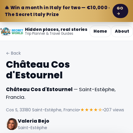
🎄 Win a month in Italy for two — €10,000 ·
GO
→
The Secret Italy Prize
Hidden places, real stories
Home
About
Trip Planner & Travel Guides
← Back
Château Cos
d'Estournel
Château Cos d'Estournel
— Saint-Estèphe,
Francia.
Cos S, 33180 Saint-Estèphe, Francia
•
★★★★☆
•
207 views
Valeria Bejo
Saint-Estèphe