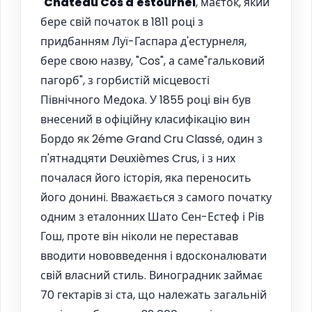
"
Château Cos d'estournel
, маєток, який
бере свій початок в 1811 році з
придбанням Луї-Гаспара д'естурнеля,
бере свою назву, "Cos", а саме"гальковий
пагорб", з горбистій місцевості
Північного Медока. У 1855 році він був
внесений в офіційну класифікацію вин
Бордо як 2éme Grand Cru Classé, один з
п'ятнадцяти Deuxièmes Crus, і з них
почалася його історія, яка переносить
його донині. Вважається з самого початку
одним з еталонних Шато Сен-Естеф і Рів
Гош, проте він ніколи не переставав
вводити нововведення і вдосконалювати
свій власний стиль. Виноградник займає
70 гектарів зі ста, що належать загальній