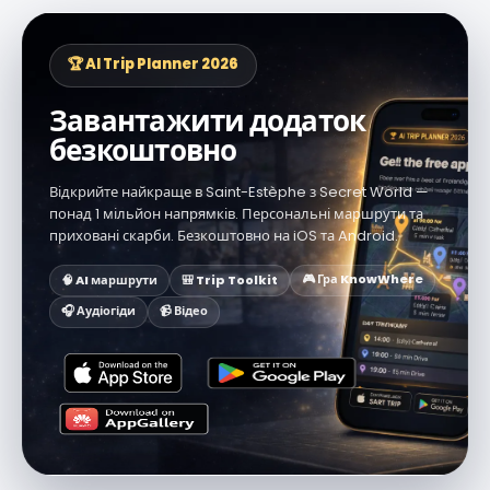
🏆 AI Trip Planner 2026
Завантажити додаток
безкоштовно
Відкрийте найкраще в Saint-Estèphe з Secret World —
понад 1 мільйон напрямків. Персональні маршрути та
приховані скарби. Безкоштовно на iOS та Android.
🎮 Гра KnowWhere
🧠 AI маршрути
🎒 Trip Toolkit
🎧 Аудіогіди
📹 Відео