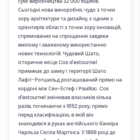
сумі виробництва 32 000 ящиків.
Сьогодні нова виноробня, чудо з точки
зору архітектури та дизайну, є одним з
орієнтирів області з точки зору інновацій,
спрямованих на спрощення завдяки
вмілому і зваженому використанню
нових технологій. Чудовий Шато,
історичне місце Cos d'estournel
примикає до замку і території Шато
Лафіт-Ротшильд розташований прямо на
кордоні між Сен-Естеф і Pauillac. Cos
d'estournel змінював власників кілька
разів, починаючи з 1852 року, прямо
перед класифікацією, в якій він
знаходився в руках англійського банкіра
Чарльза Сесіла Мартінса. У 1869 році до