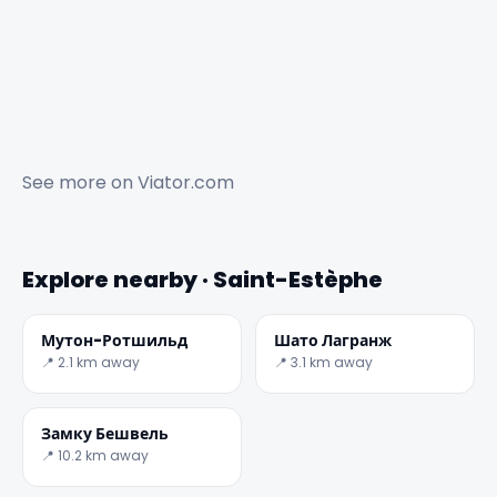
See more on
Viator.com
✕
Explore nearby · Saint-Estèphe
Мутон-Ротшильд
Шато Лагранж
📍 2.1 km away
📍 3.1 km away
Замку Бешвель
📍 10.2 km away