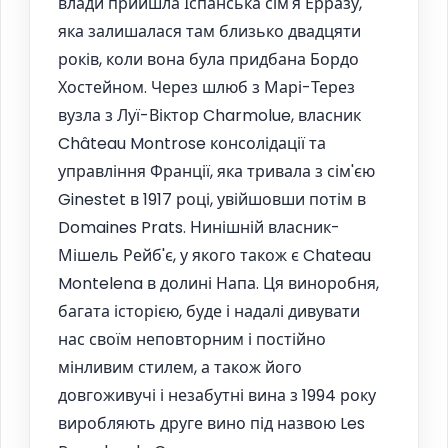
влади прийшла Іспанська сім'я Ерразу,
яка залишалася там близько двадцяти
років, коли вона була придбана Бордо
Хостейном. Через шлюб з Марі-Терез
вузла з Луї-Віктор Charmolue, власник
Château Montrose консолідації та
управління Франції, яка тривала з сім'єю
Ginestet в 1917 році, увійшовши потім в
Domaines Prats. Нинішній власник-
Мішель Рейб'є, у якого також є Chateau
Montelena в долині Напа. Ця виноробня,
багата історією, буде і надалі дивувати
нас своїм неповторним і постійно
мінливим стилем, а також його
довгоживучі і незабутні вина з 1994 року
виробляють друге вино під назвою Les