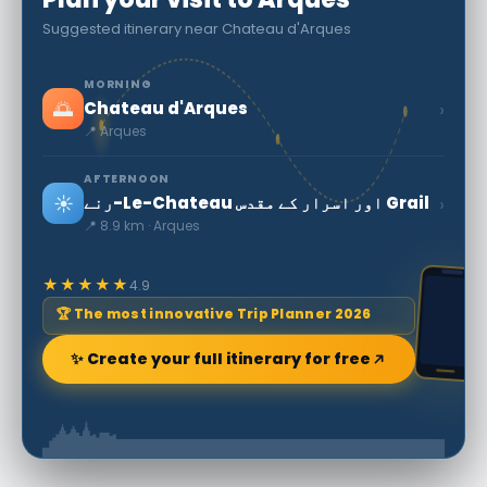
Suggested itinerary near Chateau d'Arques
MORNING
🌅
›
Chateau d'Arques
📍 Arques
AFTERNOON
☀️
›
رنے-Le-Chateau اور اسرار کے مقدس Grail
📍 8.9 km · Arques
★★★★★
4.9
🏆 The most innovative Trip Planner 2026
✨ Create your full itinerary for free