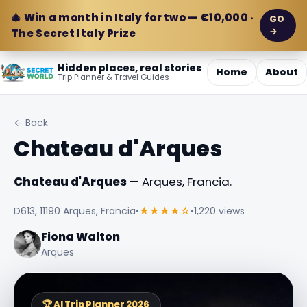
🎄 Win a month in Italy for two — €10,000 ·
GO
→
The Secret Italy Prize
Hidden places, real stories
Home
About
Trip Planner & Travel Guides
← Back
Chateau d'Arques
Chateau d'Arques
— Arques, Francia.
D613, 11190 Arques, Francia
•
★★★★☆
•
1,220 views
Fiona Walton
Arques
🏆 AI Trip Planner 2026