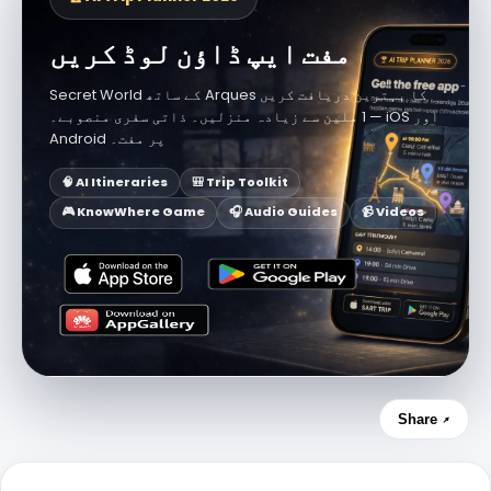
مفت ایپ ڈاؤن لوڈ کریں
Secret World کے ساتھ Arques کا بہترین دریافت کریں
— 1 ملین سے زیادہ منزلیں۔ ذاتی سفری منصوبے۔ iOS اور
Android پر مفت۔
🧠 AI Itineraries
🎒 Trip Toolkit
🎮 KnowWhere Game
🎧 Audio Guides
📹 Videos
Share ↗