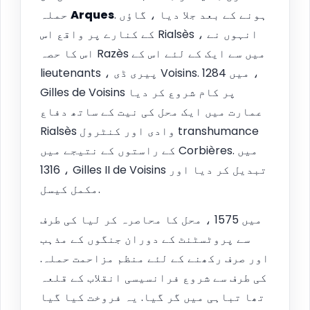
. ہونے کے بعد جلا دیا ، گاؤں
Arques
حملہ
کے کنارے پر واقع اس Rialsès ، انہوں نے
اس کا حصہ Razès میں سے ایک کے لئے اس کے
lieutenants ، پیری ڈی Voisins. میں 1284 ،
Gilles de Voisins پر کام شروع کر دیا
عمارت میں ایک محل کی نیت کے ساتھ دفاع
Rialsès وادی اور کنٹرول transhumance
کے راستوں کے نتیجے میں Corbières. میں
1316 ، Gilles II de Voisins تبدیل کر دیا اور
مکمل کیسل.
میں 1575 ، محل کا محاصرہ کر لیا کی طرف
سے پروٹسٹنٹ کے دوران جنگوں کے مذہب
اور صرف رکھنے کے لئے منظم مزاحمت حملہ.
کی طرف سے شروع فرانسیسی انقلاب کے قلعہ
تھا تباہی میں گر گیا. یہ فروخت کیا گیا