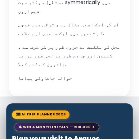
مستطیل سیکٹر سیٹ symmetrically میں
دیواروں.
اس کی ایک اچھی مثال ہے ، ترقی میں فوجی
کی تعمیر میں ایک سامری اہم علاقے.
محل کی ملکیت ہے جزوی طور پر کی طرف سے ،
کمیون اور جزوی طور پر نجی طور پر. یہ
زائرین کے لئے کھلا.
حوالہ جات: وکی پیڈیا
🗺 AI TRIP PLANNER 2026
🎄 WIN A MONTH IN ITALY — €10,000 →
Plan your visit to Arques