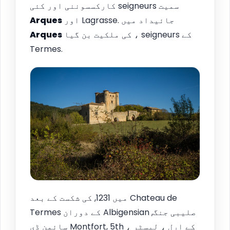
کارکسسوننی اور کئی seigneurs سمیت
اور Lagrasse. جائیداد میں
Arques
کی ملکیت بن گیا ، seigneurs کے
Arques
Termes.
میں 1231, کی شکست کے بعد Chateau de
Termes کے دوران Albigensian صلیبی جنگ,
سائمن ڈی Montfort, 5th کے ارل ، لیسٹر ،