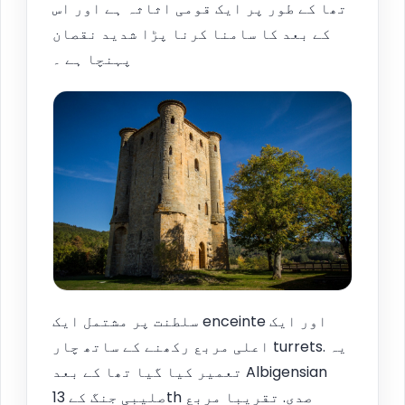
تھا کے طور پر ایک قومی اثاثہ ہے اور اس
کے بعد کا سامنا کرنا پڑا شدید نقصان
پہنچا ہے ۔
سلطنت پر مشتمل ایک enceinte اور ایک
اعلی مربع رکھنے کے ساتھ چار turrets. یہ
تعمیر کیا گیا تھا کے بعد Albigensian
صلیبی جنگ کے 13th صدی. تقریبا مربع