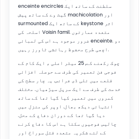
enceinte encircles سلطنت کے ساتھ ایک
گیٹ وے کے ساتھ پیش machicolation اور
surmounted کے ساتھ ایک keystone اثر
اسلحہ کی Voisin famil. متعدد عمارتوں
ضرور موجود ہے اس کی لمبائی enceinte. دو
اچھی طرح محفوظ رہائشی ٹاورز رہیں.
چوک رکھنے کے, 25 میٹر اعلی ، ایک کام کے
فوجی فن تعمیر کی طرف سے حوصلہ افزائی
قلعے میں ئلی ڈی فرانس. یہ چار سطح کی
خدمت کی طرف سے ایک سرپل سیڑھیاں. مختلف
کمروں میں تعمیر کیا گیا تھا کے ساتھ
انتہائی دیکھ بھال. اوپر کی منزل میں
دیا گیا تھا کے دوران دفاع کے محل.
چالیس فوجیوں سکتا ہے اس کا دفاع کرنے
کے لئے شکریہ متعدد قتل سوراخ اور