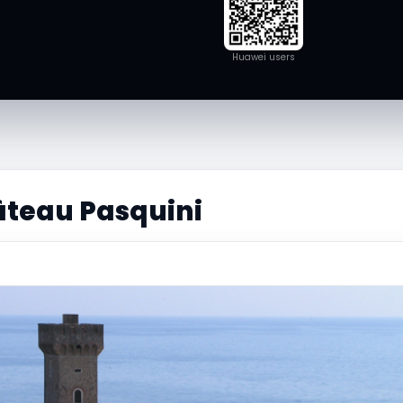
Huawei users
âteau Pasquini