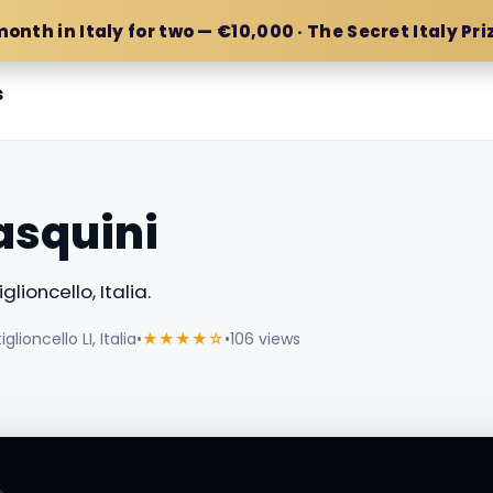
month in Italy for two — €10,000 · The Secret Italy Pri
s
asquini
lioncello, Italia.
glioncello LI, Italia
•
★★★★☆
•
106 views