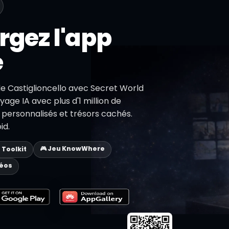
rgez l'app
e
de Castiglioncello avec Secret World
yage IA avec plus d'1 million de
s personnalisés et trésors cachés.
id.
🎮 Jeu KnowWhere
p Toolkit
déos