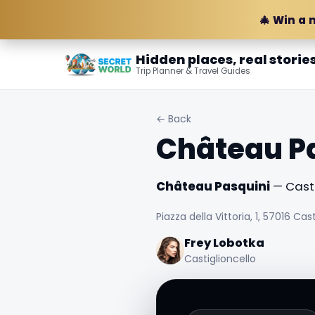
🎄 Win a 
Hidden places, real storie
Trip Planner & Travel Guides
← Back
Château P
Château Pasquini
— Castig
Piazza della Vittoria, 1, 57016 Casti
Frey Lobotka
Castiglioncello