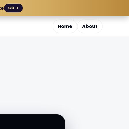
ze
GO →
Home
About