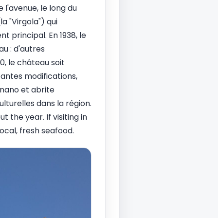
 l'avenue, le long du
a "Virgola") qui
 principal. En 1938, le
u : d'autres
0, le château soit
tantes modifications,
gnano et abrite
ulturelles dans la région.
the year. If visiting in
local, fresh seafood.