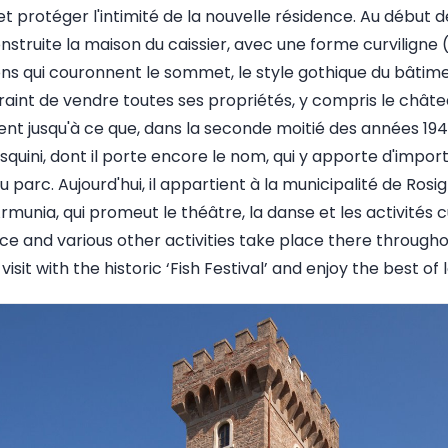
et protéger l'intimité de la nouvelle résidence. Au début de
nstruite la maison du caissier, avec une forme curviligne (l
ns qui couronnent le sommet, le style gothique du bâtiment
aint de vendre toutes ses propriétés, y compris le châtea
ent jusqu'à ce que, dans la seconde moitié des années 194
squini, dont il porte encore le nom, qui y apporte d'impor
arc. Aujourd'hui, il appartient à la municipalité de Rosi
Armunia, qui promeut le théâtre, la danse et les activités c
ce and various other activities take place there throughout 
isit with the historic ‘Fish Festival’ and enjoy the best of 