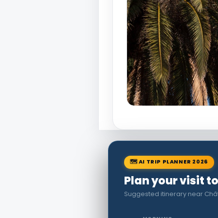
🗺 AI TRIP PLANNER 2026
Plan your visit t
Suggested itinerary near Châ