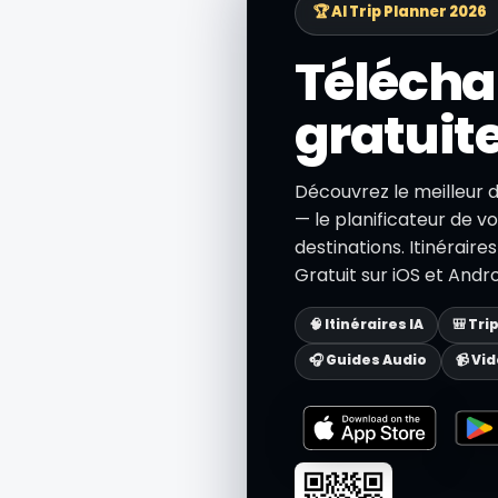
🏆 AI Trip Planner 2026
Télécha
gratuit
Découvrez le meilleur 
— le planificateur de vo
destinations. Itinéraire
Gratuit sur iOS et Andro
🧠 Itinéraires IA
🎒 Tri
🎧 Guides Audio
📹 Vi