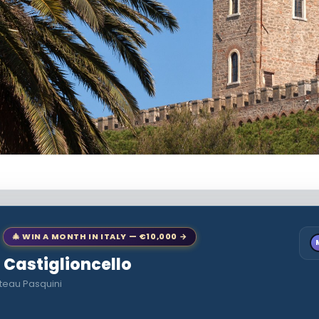
🎄 WIN A MONTH IN ITALY — €10,000 →
o Castiglioncello
teau Pasquini