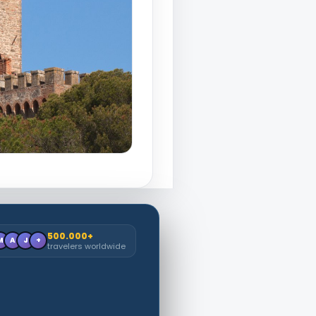
500.000+
M
A
J
+
travelers worldwide