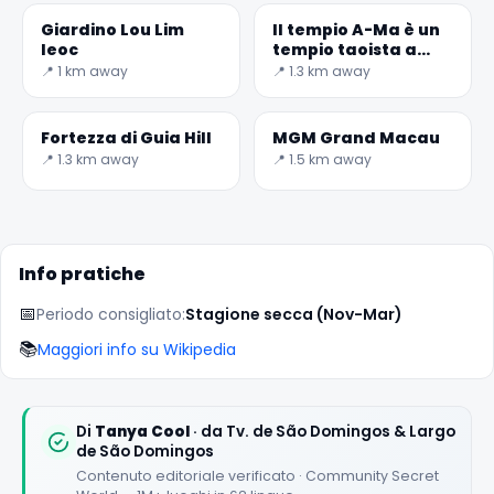
Giardino Lou Lim
Il tempio A-Ma è un
Ieoc
tempio taoista a
Macao
📍 1 km away
📍 1.3 km away
Fortezza di Guia Hill
MGM Grand Macau
✕
📍 1.3 km away
📍 1.5 km away
Info pratiche
📅
Periodo consigliato:
Stagione secca (Nov-Mar)
📚
Maggiori info su Wikipedia
🏆
🏆 #1 Trip Planner 2026
Rated best travel app worldwide
Di
Tanya Cool
· da Tv. de São Domingos & Largo
de São Domingos
Contenuto editoriale verificato · Community Secret
★★★★★