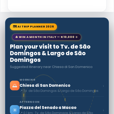
🗺 AI TRIP PLANNER 2026
🎄 WIN A MONTH IN ITALY — €10,000 →
Plan your visit to Tv. de São
Domingos & Largo de São
Domingos
Suggested itinerary near Chiesa di San Domenico
MORNING
🌅
›
Chiesa di San Domenico
📍 Tv. de São Domingos & Largo de São Domingos
AFTERNOON
Piazza del Senado a Macao
☀️
›
📍 0.1 km · Tv. de São Domingos & Largo de São