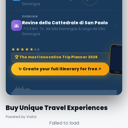
Domingos
EVENING
Rovine della Cattedrale di San Paolo
🌆
›
📍 0.3 km · Tv. de São Domingos & Largo de São
Domingos
★★★★★
4.9
🏆 The most innovative Trip Planner 2026
✨ Create your full itinerary for free
Buy Unique Travel Experiences
Powered by Viator
Failed to load