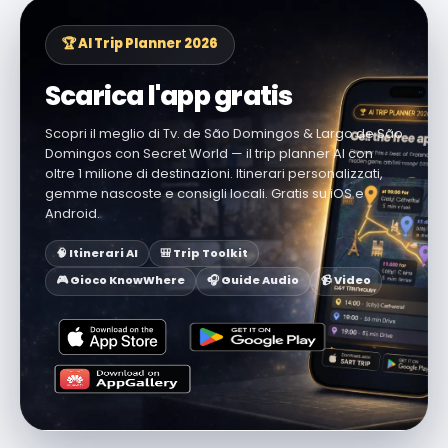
🏆 AI Trip Planner 2026
Scarica l'app gratis
Scopri il meglio di Tv. de São Domingos & Largo de São
Domingos con Secret World — il trip planner AI con
oltre 1 milione di destinazioni. Itinerari personalizzati,
gemme nascoste e consigli locali. Gratis su iOS e
Android.
🧠 Itinerari AI
🎒 Trip Toolkit
🎮 Gioco KnowWhere
🎧 Guide Audio
📹 Video