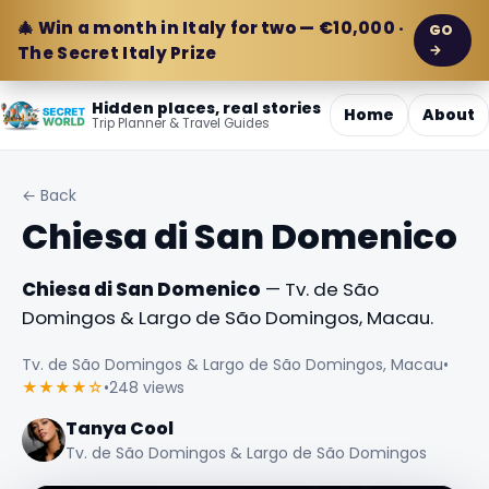
🎄 Win a month in Italy for two — €10,000 ·
GO
→
The Secret Italy Prize
Hidden places, real stories
Home
About
Trip Planner & Travel Guides
← Back
Chiesa di San Domenico
Chiesa di San Domenico
— Tv. de São
Domingos & Largo de São Domingos, Macau.
Tv. de São Domingos & Largo de São Domingos, Macau
•
★★★★☆
•
248 views
Tanya Cool
Tv. de São Domingos & Largo de São Domingos