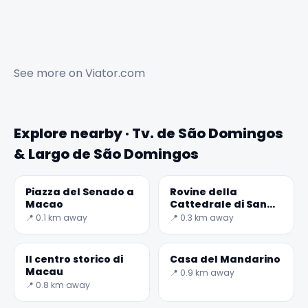
See more on
Viator.com
Explore nearby · Tv. de São Domingos
& Largo de São Domingos
Piazza del Senado a
Rovine della
Macao
Cattedrale di San
Paolo
📍 0.1 km away
📍 0.3 km away
Il centro storico di
Casa del Mandarino
Macau
📍 0.9 km away
📍 0.8 km away