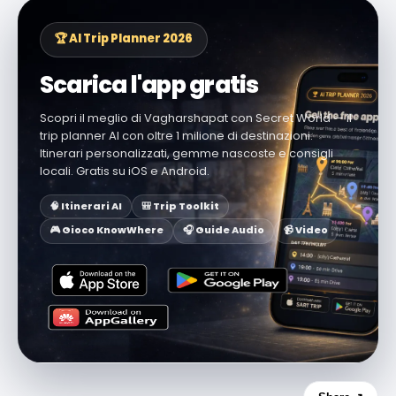
🏆 AI Trip Planner 2026
Scarica l'app gratis
Scopri il meglio di Vagharshapat con Secret World — il
trip planner AI con oltre 1 milione di destinazioni.
Itinerari personalizzati, gemme nascoste e consigli
locali. Gratis su iOS e Android.
🧠 Itinerari AI
🎒 Trip Toolkit
🎮 Gioco KnowWhere
🎧 Guide Audio
📹 Video