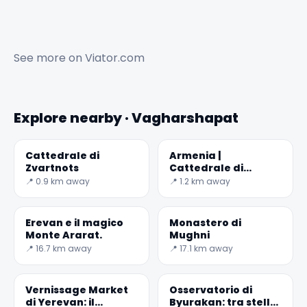
See more on
Viator.com
Explore nearby · Vagharshapat
Cattedrale di
Armenia |
Zvartnots
Cattedrale di
Etchmiadzin
📍 0.9 km away
📍 1.2 km away
Erevan e il magico
Monastero di
Monte Ararat.
Mughni
📍 16.7 km away
📍 17.1 km away
Vernissage Market
Osservatorio di
di Yerevan: il
Byurakan: tra stelle