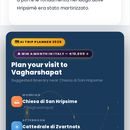
Hripsimé era stato martirizzato.
🗺 AI TRIP PLANNER 2026
🎄 WIN A MONTH IN ITALY — €10,000 →
Plan your visit to
Vagharshapat
Suggested itinerary near Chiesa di San Hripsime
MORNING
🌅
›
Chiesa di San Hripsime
📍 Vagharshapat
AFTERNOON
☀️
›
Cattedrale di Zvartnots