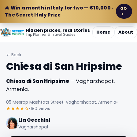
🎄 Win a month in Italy for two — €10,000 ·
GO
→
The Secret Italy Prize
Hidden places, real stories
Home
About
Trip Planner & Travel Guides
← Back
Chiesa di San Hripsime
Chiesa di San Hripsime
— Vagharshapat,
Armenia.
85 Mesrop Mashtots Street, Vagharshapat, Armenia
•
★★★★☆
•
180 views
Lia Cecchini
Vagharshapat