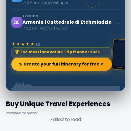
📍 0.9 km · Vagharshapat
EVENING
🌆
›
Armenia | Cattedrale di Etchmiadzin
📍 1.2 km · Vagharshapat
★★★★★
4.9
🏆 The most innovative Trip Planner 2026
✨ Create your full itinerary for free
Buy Unique Travel Experiences
Powered by Viator
Failed to load