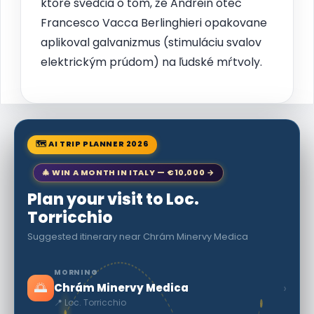
ktoré svedčia o tom, že Andrein otec
Francesco Vacca Berlinghieri opakovane
aplikoval galvanizmus (stimuláciu svalov
elektrickým prúdom) na ľudské mŕtvoly.
🗺 AI TRIP PLANNER 2026
🎄 WIN A MONTH IN ITALY — €10,000 →
Plan your visit to Loc.
Torricchio
Suggested itinerary near Chrám Minervy Medica
MORNING
🌅
›
Chrám Minervy Medica
📍 Loc. Torricchio