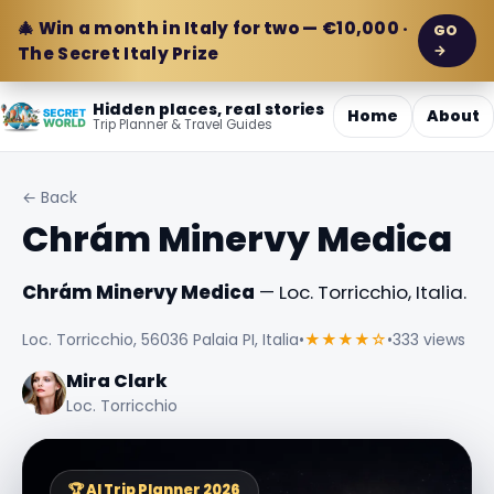
🎄 Win a month in Italy for two — €10,000 ·
GO
→
The Secret Italy Prize
Hidden places, real stories
Home
About
Trip Planner & Travel Guides
← Back
Chrám Minervy Medica
Chrám Minervy Medica
— Loc. Torricchio, Italia.
Loc. Torricchio, 56036 Palaia PI, Italia
•
★★★★☆
•
333 views
Mira Clark
Loc. Torricchio
🏆 AI Trip Planner 2026