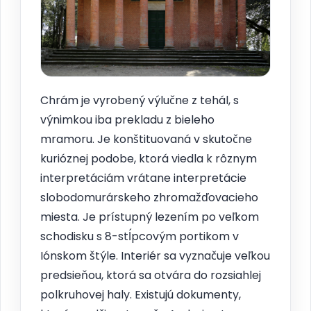
Chrám je vyrobený výlučne z tehál, s
výnimkou iba prekladu z bieleho
mramoru. Je konštituovaná v skutočne
kurióznej podobe, ktorá viedla k rôznym
interpretáciám vrátane interpretácie
slobodomurárskeho zhromažďovacieho
miesta. Je prístupný lezením po veľkom
schodisku s 8-stĺpcovým portikom v
Iónskom štýle. Interiér sa vyznačuje veľkou
predsieňou, ktorá sa otvára do rozsiahlej
polkruhovej haly. Existujú dokumenty,