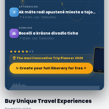
AFTERNOON
☀️
›
Ak máte radi opustené miesta a tajomnú auru, nemôžete
📍 4.6 km · Loc. Torricchio
EVENING
🌆
›
Bocelli a krásne divadlo ticha
📍 13 km · Loc. Torricchio
★★★★★
4.9
🏆 The most innovative Trip Planner 2026
✨ Create your full itinerary for free
Buy Unique Travel Experiences
Powered by Viator