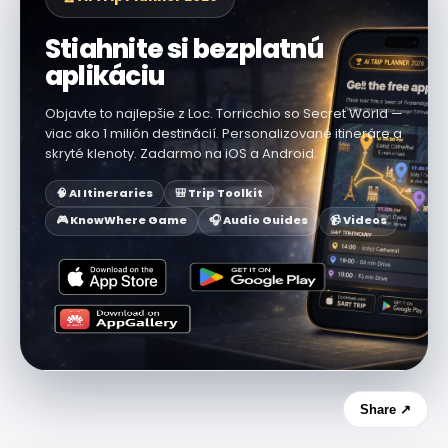
Stiahnite si bezplatnú
aplikáciu
Objavte to najlepšie z Loc. Torricchio so Secret World —
viac ako 1 milión destinácií. Personalizované itineráre a
skryté klenoty. Zadarmo na iOS a Android.
🧠 AI Itineraries
🎒 Trip Toolkit
🎮 KnowWhere Game
🎧 Audio Guides
📹 Videos
Share ↗