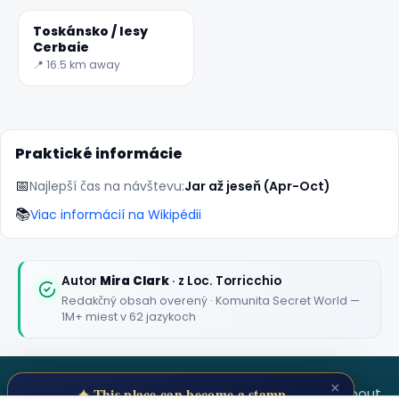
Toskánsko / lesy
Cerbaie
📍 16.5 km away
Praktické informácie
📅
Najlepší čas na návštevu:
Jar až jeseň (Apr-Oct)
📚
Viac informácií na Wikipédii
Autor
Mira Clark
· z Loc. Torricchio
Redakčný obsah overený · Komunita Secret World —
1M+ miest v 62 jazykoch
×
SECRET WORLD
Terms
Privacy
About
✦ This place can become a stamp