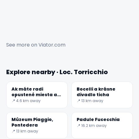
See more on
Viator.com
Explore nearby · Loc. Torricchio
Ak máte radi
Bocelli a krásne
opustené miesta a
divadlo ticha
tajomnú auru,
📍 4.6 km away
📍 13 km away
nemôžete
Múzeum Piaggio,
Padule Fucecchia
Pontedera
📍 16.2 km away
📍 13 km away