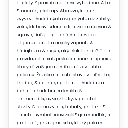
teploty Z prasaťa nie je nič vyhodené. A to
& ccaron; platí aj v Abruzzo, kdeò že
zvyšky chudobných ošípaných, raz zabitý,
veku, klobásy, údené a kto viacù má viac &
ugrave; dať, je opečené na panvici s
olejom, cesnak a nejaký zápach. A
hádajte, čo & rsquo; aký hluk to robí? To je
pravda, cif a ciaf, prskající onomatopoeic,
ktorý dáva&germandbls; názov tohto
pokrmu. Že, ako sa často stáva v roľníckej
tradícii, & ccaron; spoločne chudobní a
bohatí: chudobní na kvalitu &
germandbls; nižšie zložky, v podstate
útržky & rsquo;zviera; bohatý, pretože &
eacute; symbol convivialit&germandbls; a
pretožeé, priznajme si to, ktorý pokrm