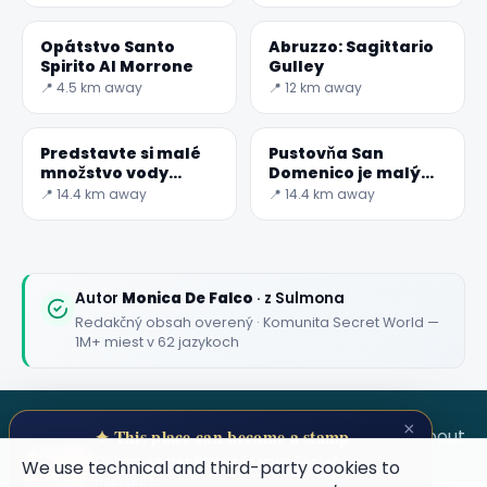
Opátstvo Santo
Abruzzo: Sagittario
Spirito Al Morrone
Gulley
📍 4.5 km away
📍 12 km away
Predstavte si malé
Pustovňa San
množstvo vody
Domenico je malý
obklopené horami a
kostol, ktorý sa
📍 14.4 km away
📍 14.4 km away
skalnatými
nachádza na území
ostrohami
obce
Autor
Monica De Falco
· z Sulmona
Redakčný obsah overený · Komunita Secret World —
1M+ miest v 62 jazykoch
×
SECRET WORLD
Terms
Privacy
About
✦ This place can become a stamp
Collect secret places in your Secret
We use technical and third-party cookies to
Passport.