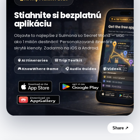
Stiahnite si bezplatnú
aplikáciu
Objavte to najlepšie z Sulmona so Secret World — viac
ako 1 milión destinácií. Personalizované itineráre a
skryté klenoty. Zadarmo na iOS a Android.
🧠 AI Itineraries
🎒 Trip Toolkit
🎮 KnowWhere Game
🎧 Audio Guides
📹 Videos
Share ↗