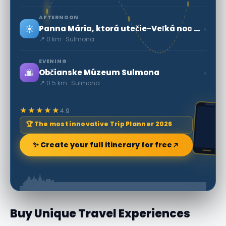
AFTERNOON
☀️
›
Panna Mária, ktorá utečie-Veľká noc v Sulmone
📍 0 km · Sulmona
EVENING
🌆
›
Občianske Múzeum Sulmona
📍 0.5 km · Sulmona
★★★★★
4.9
🏆 The most innovative Trip Planner 2026
✨ Create your full itinerary for free
Buy Unique Travel Experiences