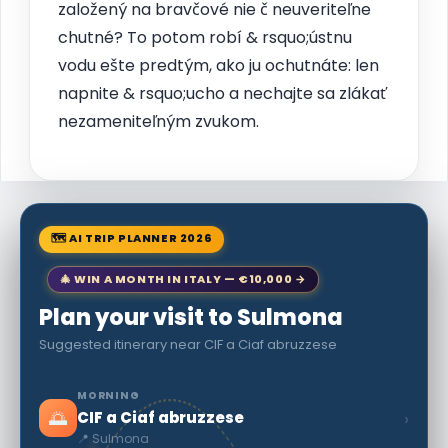
založený na bravčové nie č neuveriteľne
chutné? To potom robí & rsquo;ústnu
vodu ešte predtým, ako ju ochutnáte: len
napnite & rsquo;ucho a nechajte sa zlákať
nezameniteľným zvukom.
🗺 AI TRIP PLANNER 2026
🎄 WIN A MONTH IN ITALY — €10,000 →
Plan your visit to Sulmona
Suggested itinerary near CIF a Ciaf abruzzese
MORNING
🌅
›
CIF a Ciaf abruzzese
📍 Sulmona