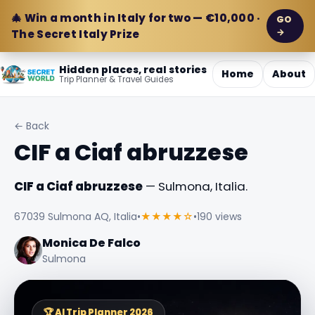
🎄 Win a month in Italy for two — €10,000 ·
GO
→
The Secret Italy Prize
Hidden places, real stories
Home
About
Trip Planner & Travel Guides
← Back
CIF a Ciaf abruzzese
CIF a Ciaf abruzzese
— Sulmona, Italia.
67039 Sulmona AQ, Italia
•
★★★★☆
•
190 views
Monica De Falco
Sulmona
🏆 AI Trip Planner 2026