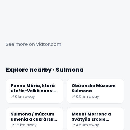
See more on
Viator.com
Explore nearby · Sulmona
Panna Mária, ktorá
Občianske Múzeum
utečie-Veľká noc v
Sulmona
Sulmone
📍 0 km away
📍 0.5 km away
Sulmona / múzeum
Mount Morrone a
umenia a cukrárskej
Svätyňa Ercole
techniky
Curino
📍 1.2 km away
📍 4.5 km away