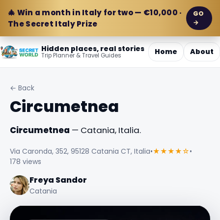
🎄 Win a month in Italy for two — €10,000 ·
GO
→
The Secret Italy Prize
Hidden places, real stories
Home
About
Trip Planner & Travel Guides
← Back
Circumetnea
Circumetnea
— Catania, Italia.
Via Caronda, 352, 95128 Catania CT, Italia
•
★★★★☆
•
178 views
Freya Sandor
Catania