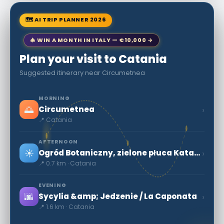
🗺 AI TRIP PLANNER 2026
🎄 WIN A MONTH IN ITALY — €10,000 →
Plan your visit to Catania
Suggested itinerary near Circumetnea
MORNING
🌅
›
Circumetnea
📍 Catania
AFTERNOON
☀️
›
Ogród Botaniczny, zielone płuca Katanii
📍 0.7 km · Catania
EVENING
🌆
›
Sycylia &amp; Jedzenie / La Caponata
📍 1.6 km · Catania