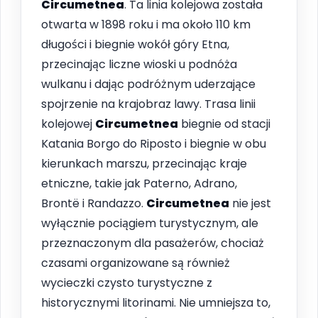
Circumetnea
. Ta linia kolejowa została
otwarta w 1898 roku i ma około 110 km
długości i biegnie wokół góry Etna,
przecinając liczne wioski u podnóża
wulkanu i dając podróżnym uderzające
spojrzenie na krajobraz lawy. Trasa linii
kolejowej
Circumetnea
biegnie od stacji
Katania Borgo do Riposto i biegnie w obu
kierunkach marszu, przecinając kraje
etniczne, takie jak Paterno, Adrano,
Brontë i Randazzo.
Circumetnea
nie jest
wyłącznie pociągiem turystycznym, ale
przeznaczonym dla pasażerów, chociaż
czasami organizowane są również
wycieczki czysto turystyczne z
historycznymi litorinami. Nie umniejsza to,