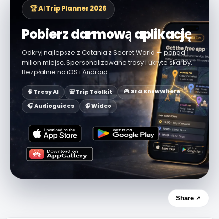
🏆 AI Trip Planner 2026
Pobierz darmową aplikację
Odkryj najlepsze z Catania z Secret World — ponad 1
milion miejsc. Spersonalizowane trasy i ukryte skarby.
Bezpłatnie na iOS i Android.
🎮 Gra KnowWhere
🧠 Trasy AI
🎒 Trip Toolkit
🎧 Audioguides
📹 Wideo
Share ↗