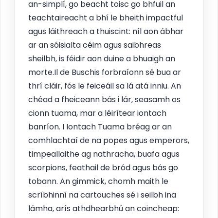
an-simplí, go beacht toisc go bhfuil an
teachtaireacht a bhí le bheith impactful
agus láithreach a thuiscint: níl aon ábhar
ar an sóisialta céim agus saibhreas
sheilbh, is féidir aon duine a bhuaigh an
morte.Il de Buschis forbraíonn sé bua ar
thrí cláir, fós le feiceáil sa lá atá inniu. An
chéad a fheiceann bás i lár, seasamh os
cionn tuama, mar a léirítear iontach
banríon. I Iontach Tuama bréag ar an
comhlachtaí de na popes agus emperors,
timpeallaithe ag nathracha, buafa agus
scorpions, feathail de bród agus bás go
tobann. An gimmick, chomh maith le
scríbhinní na cartouches sé i seilbh ina
lámha, arís athdhearbhú an coincheap: