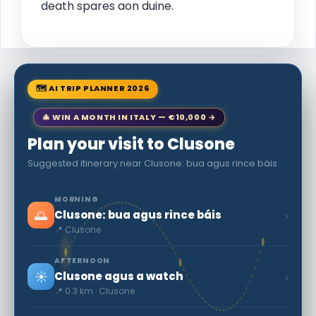
death spares aon duine.
🗺 AI TRIP PLANNER 2026
🎄 WIN A MONTH IN ITALY — €10,000 →
Plan your visit to Clusone
Suggested itinerary near Clusone: bua agus rince báis
MORNING
🌅
›
Clusone: bua agus rince báis
📍 Clusone
AFTERNOON
☀️
›
Clusone agus a watch
📍 0.3 km · Clusone