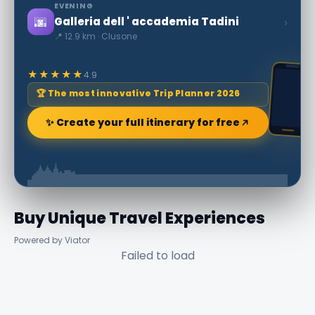
EVENING
🌆
›
Galleria dell ' accademia Tadini
📍 12.9 km · Clusone
★★★★★
4.9
🏆 The most innovative Trip Planner 2026
✨ Create your full itinerary for free
Buy Unique Travel Experiences
Powered by Viator
Failed to load