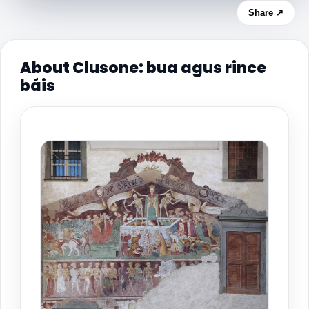
Share ↗
About Clusone: bua agus rince
báis