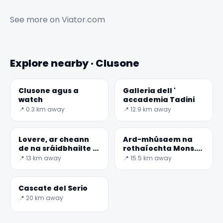
See more on
Viator.com
✕
Explore nearby · Clusone
Clusone agus a
Galleria dell '
watch
accademia Tadini
📍 0.3 km away
📍 12.9 km away
Lovere, ar cheann
Ard-mhúsaem na
de na sráidbhailte is
rothaíochta Mons.
áille san Iodáil
Nicoli
🏆
🏆 #1 Trip Planner 2026
📍 13 km away
📍 15.5 km away
Rated best travel app worldwide
Cascate del Serio
★★★★★
📍 20 km away
Keep Exploring the World