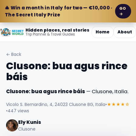
🎄 Win a month in Italy for two — €10,000 ·
GO
→
The Secret Italy Prize
Hidden places, real stories
Home
About
Trip Planner & Travel Guides
← Back
Clusone: bua agus rince
báis
Clusone: bua agus rince báis
— Clusone, Italia.
Vicolo S. Bernardino, 4, 24023 Clusone BG, Italia
•
★★★★☆
•
447 views
Ely Kunis
Clusone