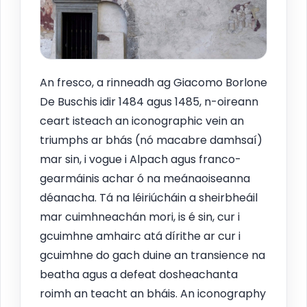
An fresco, a rinneadh ag Giacomo Borlone
De Buschis idir 1484 agus 1485, n-oireann
ceart isteach an iconographic vein an
triumphs ar bhás (nó macabre damhsaí)
mar sin, i vogue i Alpach agus franco-
gearmáinis achar ó na meánaoiseanna
déanacha. Tá na léiriúcháin a sheirbheáil
mar cuimhneachán mori, is é sin, cur i
gcuimhne amhairc atá dírithe ar cur i
gcuimhne do gach duine an transience na
beatha agus a defeat dosheachanta
roimh an teacht an bháis. An iconography