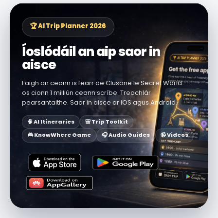
🏆 AI Trip Planner 2026
Íoslódáil an aip saor in
aisce
Faigh an ceann is fearr de Clusone le Secret World —
os cionn 1 milliún ceann scríbe. Treochlár
pearsantaithe. Saor in aisce ar iOS agus Android.
🧠 AI Itineraries
🎒 Trip Toolkit
🎮 KnowWhere Game
🎧 Audio Guides
📹 Videos