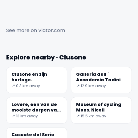
See more on
Viator.com
Explore nearby · Clusone
Clusone en zijn
Galleria dell '
horloge.
Accademia Tadini
📍 0.3 km away
📍 12.9 km away
✕
Lovere, een van de
Museum of cycling
mooiste dorpen van
Mons. Nicoli
Italië
📍 13 km away
📍 15.5 km away
Cascate del Serio