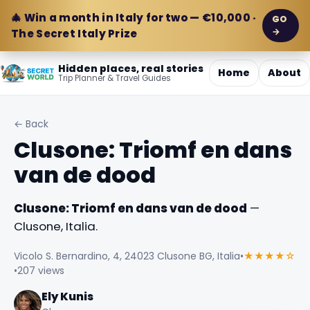
🎄 Win a month in Italy for two — €10,000 ·
GO
→
The Secret Italy Prize
Hidden places, real stories
Home
About
Trip Planner & Travel Guides
← Back
Clusone: Triomf en dans
van de dood
Clusone: Triomf en dans van de dood
—
Clusone, Italia.
Vicolo S. Bernardino, 4, 24023 Clusone BG, Italia
•
★★★★☆
•
207 views
Ely Kunis