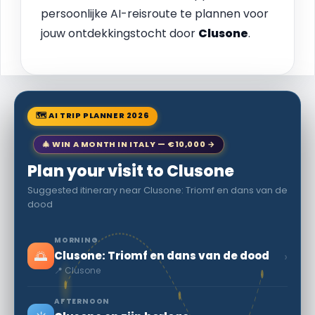
persoonlijke AI-reisroute te plannen voor
jouw ontdekkingstocht door
Clusone
.
🗺 AI TRIP PLANNER 2026
🎄 WIN A MONTH IN ITALY — €10,000 →
Plan your visit to Clusone
Suggested itinerary near Clusone: Triomf en dans van de
dood
MORNING
🌅
›
Clusone: Triomf en dans van de dood
📍 Clusone
AFTERNOON