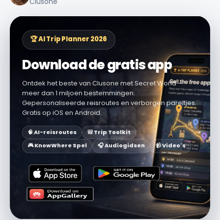
Clusone
🏆 AI Trip Planner 2026
Download de gratis app
Ontdek het beste van Clusone met Secret World —
meer dan 1 miljoen bestemmingen.
Gepersonaliseerde reisroutes en verborgen pareltjes.
Gratis op iOS en Android.
🧠 AI-reisroutes
🎒 Trip Toolkit
🎮 KnowWhere Spel
🎧 Audiogidsen
📹 Video's