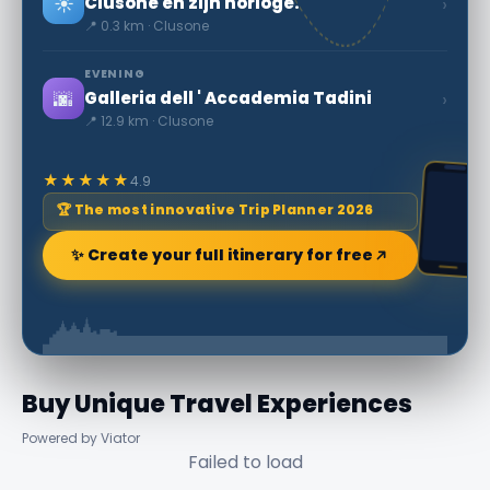
☀️
›
Clusone en zijn horloge.
📍 0.3 km · Clusone
EVENING
🌆
›
Galleria dell ' Accademia Tadini
📍 12.9 km · Clusone
★★★★★
4.9
🏆 The most innovative Trip Planner 2026
✨ Create your full itinerary for free
Buy Unique Travel Experiences
Powered by Viator
Failed to load