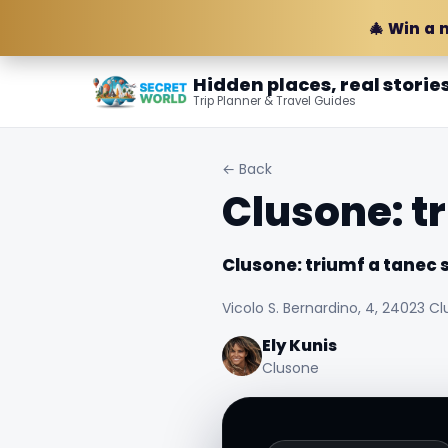
🎄 Win a 
Hidden places, real storie
Trip Planner & Travel Guides
← Back
Clusone: t
Clusone: triumf a tanec 
Vicolo S. Bernardino, 4, 24023 Cl
Ely Kunis
Clusone