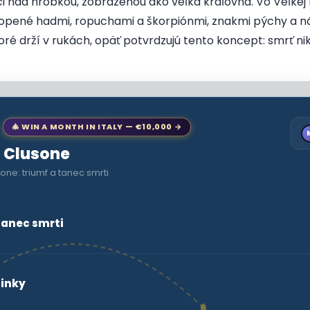
aci nad hrobkou, zobrazenou ako veľká kráľovná. Vo Veľkej 
opené hadmi, ropuchami a škorpiónmi, znakmi pýchy a náhl
toré drží v rukách, opäť potvrdzujú tento koncept: smrť ni
🎄 WIN A MONTH IN ITALY — €10,000 →
o Clusone
one: triumf a tanec smrti
tanec smrti
dinky