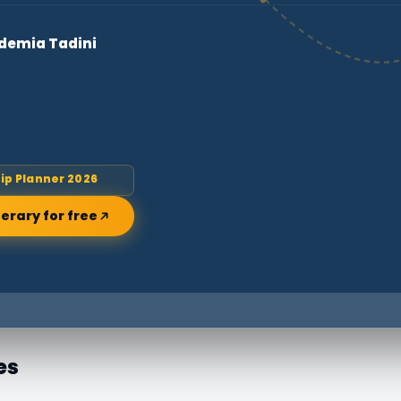
cademia Tadini
rip Planner 2026
nerary for free
es