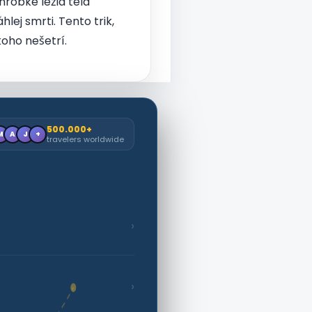
hrobke ležia telá
ej smrti. Tento trik,
koho nešetrí.
500.000+
M
A
J
+
travelers worldwide
›
›