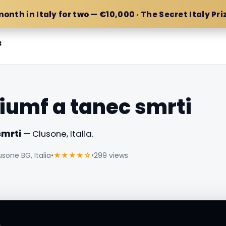
month in Italy for two — €10,000 · The Secret Italy Pri
s
riumf a tanec smrti
smrti
— Clusone, Italia.
usone BG, Italia
•
★★★★☆
•
299 views