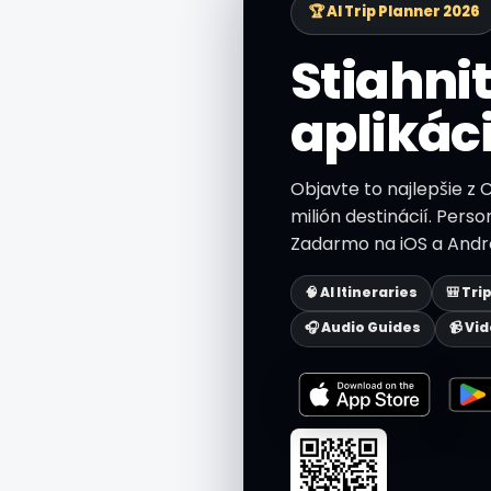
🏆 AI Trip Planner 2026
Stiahnit
aplikác
Objavte to najlepšie z 
milión destinácií. Perso
Zadarmo na iOS a Andro
🧠 AI Itineraries
🎒 Tri
🎧 Audio Guides
📹 Vi