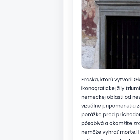
Freska, ktorú vytvoril 
ikonografickej žily triu
nemeckej oblasti od ne
vizuálne pripomenutia 
porážke pred príchodom 
pôsobivá a okamžite zro
nemôže vyhrať morte.Il d