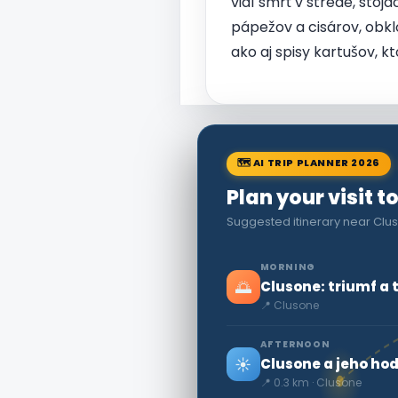
vidí smrť v strede, stoj
pápežov a cisárov, obkl
ako aj spisy kartušov, k
🗺 AI TRIP PLANNER 2026
Plan your visit t
Suggested itinerary near Clus
MORNING
🌅
Clusone: triumf a 
📍 Clusone
AFTERNOON
☀️
Clusone a jeho ho
📍 0.3 km · Clusone