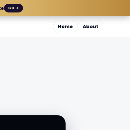
ze
GO →
Home
About