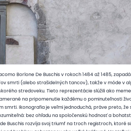
Giacomo Borlone De Buschis v rokoch 1484 až 1485, zapad
mfov smrti (alebo strašidelných tancov), takže v móde v a
skorého stredoveku. Tieto reprezentácie slúžili ako mem
zamerané na pripomenutie každému o pominuteľnosti živo
smrti. Ikonografia je veľmi jednoduchá, práve preto, že
zumiteľná: bez ohľadu na spoločenskú hodnosť a bohatstv
e Buschis rozvíja svoj triumf na troch registroch, ktoré sú