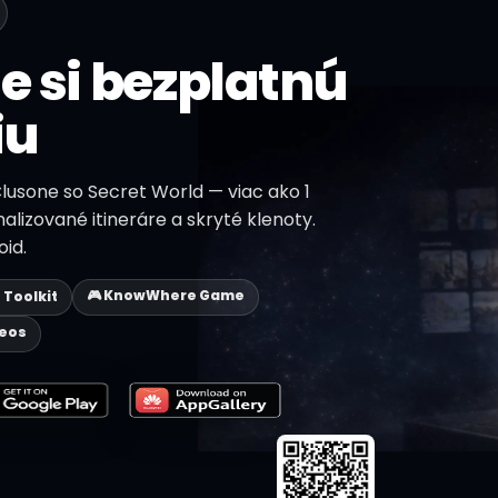
e si bezplatnú
iu
Clusone so Secret World — viac ako 1
nalizované itineráre a skryté klenoty.
id.
🎮 KnowWhere Game
p Toolkit
deos