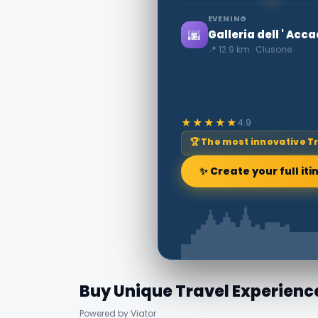
EVENING
🌆
Galleria dell ' Ac
📍 12.9 km · Clusone
★★★★★
4.9
🏆 The most innovative T
✨ Create your full iti
Buy Unique Travel Experienc
Powered by Viator