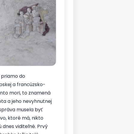
á priamo do
lpskej a francúzsko-
ento mori, to znamená
ta a jeho nevyhnutnej
 správa musela byť
o, ktoré má, nikto
 dnes viditeľné. Prvý