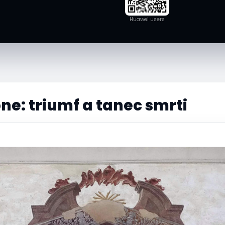
Huawei users
ne: triumf a tanec smrti