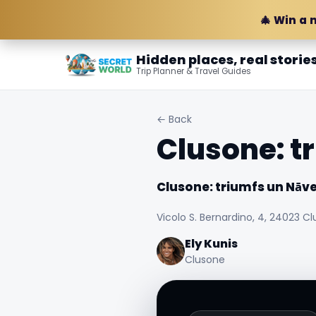
🎄 Win a 
Hidden places, real storie
Trip Planner & Travel Guides
← Back
Clusone: t
Clusone: triumfs un Nāve
Vicolo S. Bernardino, 4, 24023 Cl
Ely Kunis
Clusone