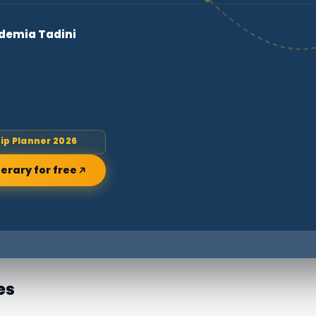
cademia Tadini
rip Planner 2026
nerary for free
es