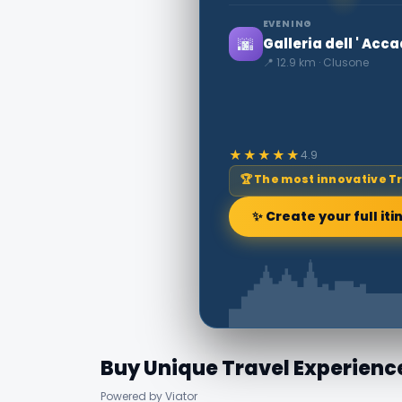
EVENING
🌆
Galleria dell ' Ac
📍 12.9 km · Clusone
★★★★★
4.9
🏆 The most innovative T
✨ Create your full iti
Buy Unique Travel Experienc
Powered by Viator