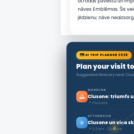
atrodas pāvestu un impe
nāves Emblēmas. Šis veido
jēdzienu: nāve neaizsarg
🗺 AI TRIP PLANNER 2026
Plan your visit t
Suggested itinerary near Clus
MORNING
🌅
Clusone: triumfs u
📍 Clusone
AFTERNOON
☀️
Clusone un viņa sk
📍 0.3 km · Clusone