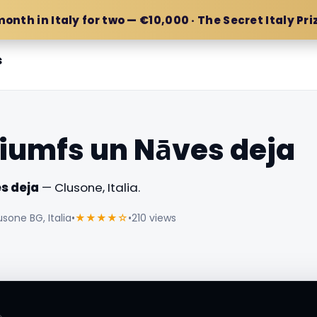
month in Italy for two — €10,000 · The Secret Italy Pri
s
riumfs un Nāves deja
s deja
— Clusone, Italia.
usone BG, Italia
•
★★★★☆
•
210 views