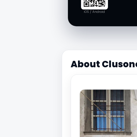
iOS / Android
About Clusone