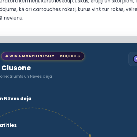
ratoru ķermeņi, kurus ieskauj čūskas, krupji un skorpioni
jums, kā arī cartouches raksti, kurus viņš tur rokās, vēlre
ā nevienu.
🎄 WIN A MONTH IN ITALY — €10,000 →
o Clusone
one: triumfs un Nāves deja
n Nāves deja
atīties