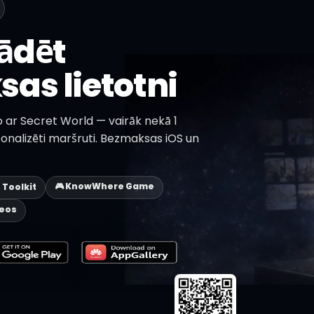
lādēt
as lietotni
o ar Secret World — vairāk nekā 1
onalizēti maršruti. Bezmaksas iOS un
🎮 KnowWhere Game
p Toolkit
deos