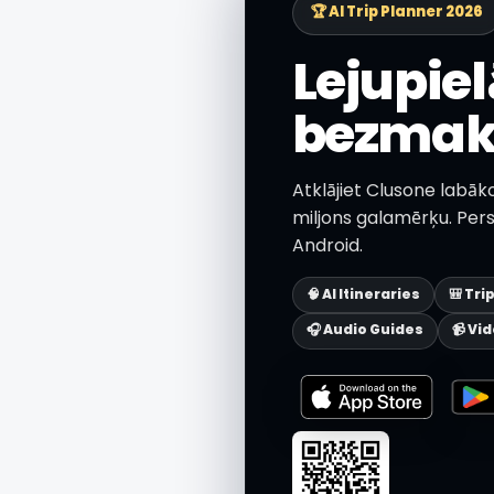
🏆 AI Trip Planner 2026
Lejupie
bezmaks
Atklājiet Clusone labāk
miljons galamērķu. Pers
Android.
🧠 AI Itineraries
🎒 Tri
🎧 Audio Guides
📹 Vi