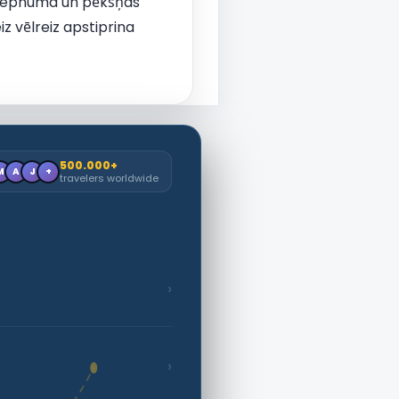
, lepnuma un pēkšņas
iz vēlreiz apstiprina
500.000+
M
A
J
+
travelers worldwide
›
›