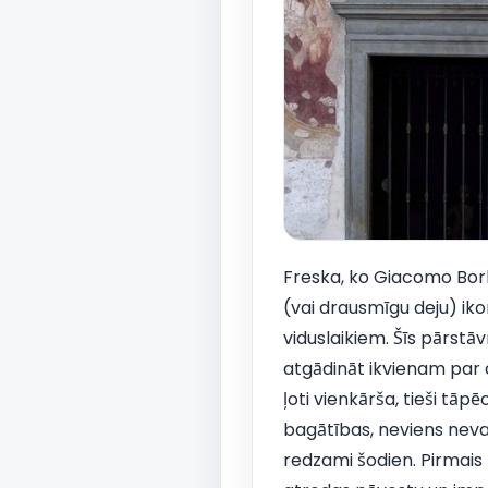
Freska, ko Giacomo Borlo
(vai drausmīgu deju) iko
viduslaikiem. Šīs pārstāv
atgādināt ikvienam par d
ļoti vienkārša, tieši tāp
bagātības, neviens nevar
redzami šodien. Pirmais r