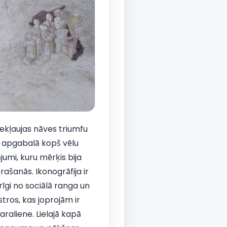
iekļaujas nāves triumfu
s apgabalā kopš vēlu
jumi, kuru mērķis bija
ašanās. Ikonogrāfija ir
arīgi no sociālā ranga un
tros, kas joprojām ir
araliene. Lielajā kapā