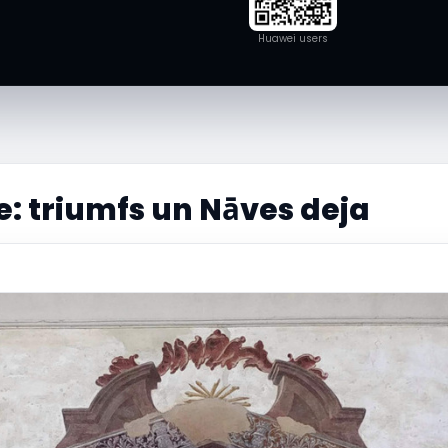
Huawei users
: triumfs un Nāves deja