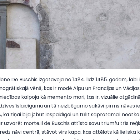
ne De Buschis izgatavoja no 1484. līdz 1485. gadam, labi 
nogrāfiskajā vēnā, kas ir modē Alpu un Francijas un Vācija
niecības kalpoja kā memento mori, tas ir, vizuālie atgādinā
zīves īslaicīgumu un tā neizbēgamo sakāvi pirms nāves ier
ēc, ka ziņai bija jābūt iespaidīgai un tūlīt saprotamai: neatk
 uzvarēt morte.Il de Buschis attīsta savu triumfu trīs reģis
edz nāvi centrā, stāvot virs kapa, kas attēlots kā lieliska k