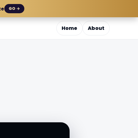
ze
GO →
Home
About