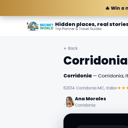
🎄 Win a 
Hidden places, real storie
Trip Planner & Travel Guides
← Back
Corridonia
Corridonia
— Corridonia, It
62014 Corridonia MC, Italia
•
★★
Ana Morales
Corridonia