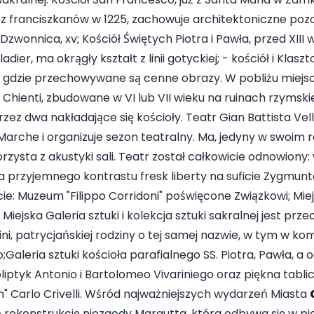
ez franciszkanów w 1225, zachowuje architektoniczne poz
Dzwonnica, xv; Kościół Świętych Piotra i Pawła, przed XII
adier, ma okrągły kształt z linii gotyckiej; - kościół i Klas
 gdzie przechowywane są cenne obrazy. W pobliżu miejsco
hienti, zbudowane w VI lub VII wieku na ruinach rzymskiej
zez dwa nakładające się kościoły. Teatr Gian Battista Vell
arche i organizuje sezon teatralny. Ma, jedyny w swoim ro
orzysta z akustyki sali. Teatr został całkowicie odnowiony
 przyjemnego kontrastu fresk liberty na suficie Zygmunta
: Muzeum "Filippo Corridoni" poświęcone Związkowi; Miej
 Miejska Galeria sztuki i kolekcja sztuki sakralnej jest 
ini, patrycjańskiej rodziny o tej samej nazwie, w tym w 
Galeria sztuki kościoła parafialnego SS. Piotra, Pawła, a 
oliptyk Antonio i Bartolomeo Vivariniego oraz piękna tabl
" Carlo Crivelli. Wśród najważniejszych wydarzeń Miasta
 rekonstrukcję niezgody Margutta, która odbywa się w p