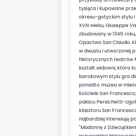
tysiąca i kupowane prz
okresu-gotyckim stylu i 
XVIII wieku, Giuseppe Val
zbudowany w 1346 roku,
Opactwo San Claudio Al C
w dwustu i utworzonej pr
historycznych teatrów M
kształt widowni, która k
barokowym stylu gra dla
ponadto muzea w mieście
kościele San Francesco;
pałacu Persichetti-Ugol
klasztoru San Francesco;
najbardziej interesują p
"Madonnę z Dzieciątkiem
przypomina historyczną