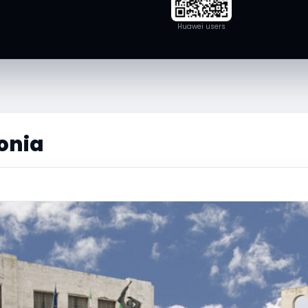
Huawei users
onia