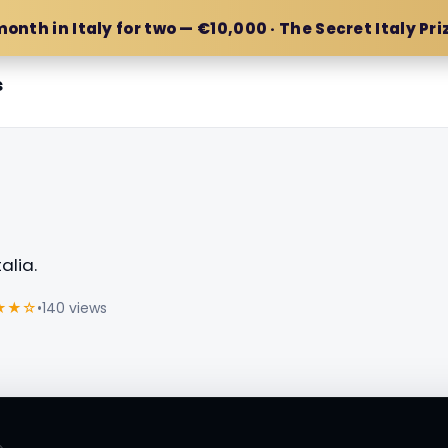
month in Italy for two — €10,000 · The Secret Italy Pri
s
alia.
★★☆
•
140 views