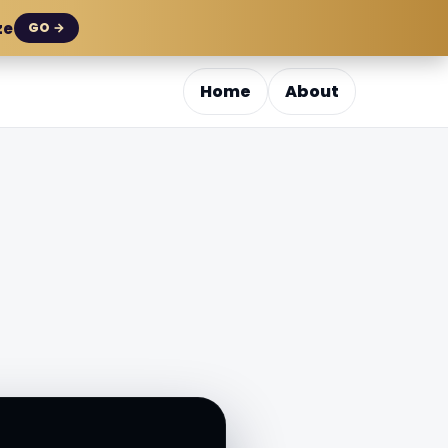
ze
GO →
Home
About