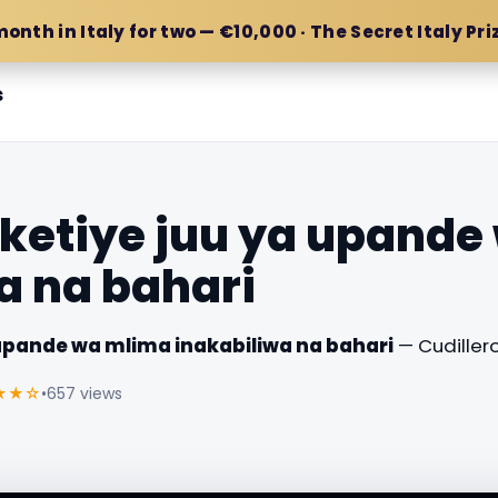
month in Italy for two — €10,000 · The Secret Italy Pri
s
aketiye juu ya upand
a na bahari
 upande wa mlima inakabiliwa na bahari
— Cudiller
★★☆
•
657 views