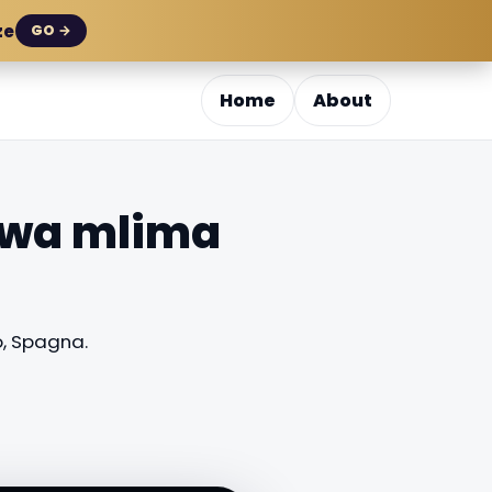
ze
GO →
Home
About
e wa mlima
o, Spagna.