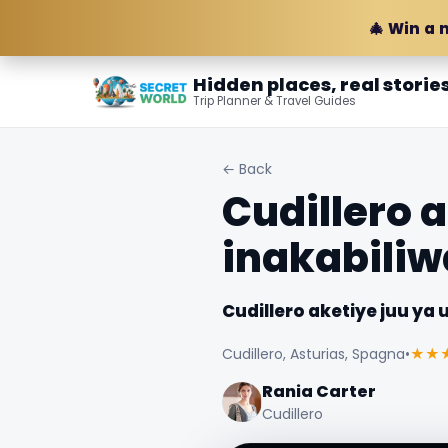
🎄 Win a 
Hidden places, real storie
Trip Planner & Travel Guides
← Back
Cudillero 
inakabiliw
Cudillero aketiye juu ya
Cudillero, Asturias, Spagna
•
★★
Rania Carter
Cudillero