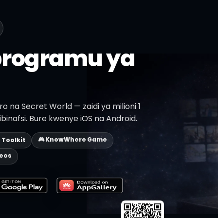
programu ya
o na Secret World — zaidi ya milioni 1
binafsi. Bure kwenye iOS na Android.
🎮 KnowWhere Game
p Toolkit
deos