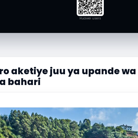
Huawei users
ro aketiye juu ya upande w
a bahari