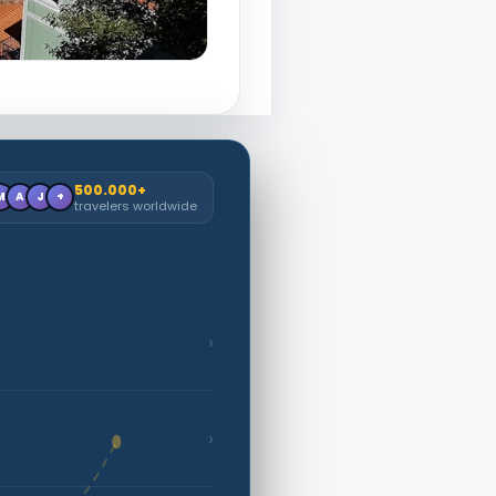
500.000+
M
A
J
+
travelers worldwide
›
›