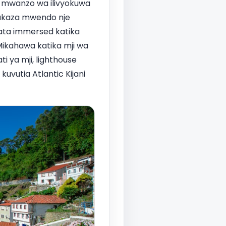
ja mwanzo wa ilivyokuwa
a kukaza mwendo nje
pata immersed katika
 Mikahawa katika mji wa
i ya mji, lighthouse
kuvutia Atlantic Kijani