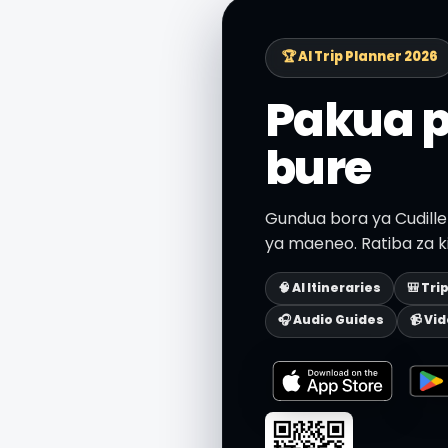
🏆 AI Trip Planner 2026
Pakua 
bure
Gundua bora ya Cudiller
ya maeneo. Ratiba za ki
🧠 AI Itineraries
🎒 Tri
🎧 Audio Guides
📹 Vi