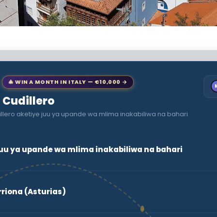
🎄 WIN A MONTH IN ITALY — €10,000 →
o Cudillero
illero aketiye juu ya upande wa mlima inakabiliwa na bahari
juu ya upande wa mlima inakabiliwa na bahari
riona (Asturias)