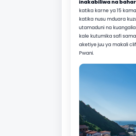
inakabiliwa na bahar
katika karne ya 15 kama 
katika nusu mduara kuzu
utamaduni na kuangalia 
kale kutumika safi samak
aketiye juu ya makali 
Pwani.