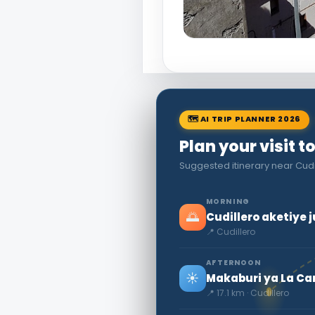
🗺 AI TRIP PLANNER 2026
Plan your visit t
Suggested itinerary near Cud
MORNING
🌅
Cudillero aketiye 
📍 Cudillero
AFTERNOON
☀️
Makaburi ya La Car
📍 17.1 km · Cudillero