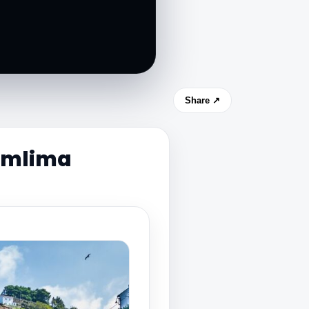
Share ↗
a mlima