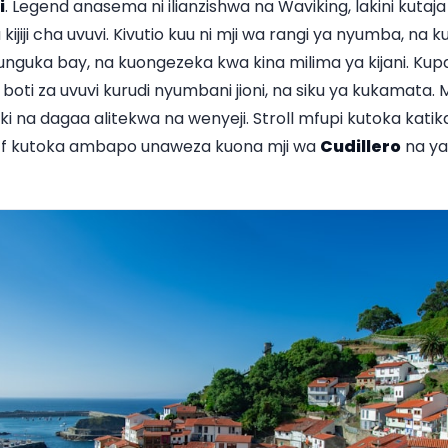
i
. Legend anasema ni ilianzishwa na Waviking, lakini kuta
kijiji cha uvuvi. Kivutio kuu ni mji wa rangi ya nyumba, n
nguka bay, na kuongezeka kwa kina milima ya kijani. Ku
boti za uvuvi kurudi nyumbani jioni, na siku ya kukamata.
i na dagaa alitekwa na wenyeji. Stroll mfupi kutoka katikat
cliff kutoka ambapo unaweza kuona mji wa
Cudillero
na ya 