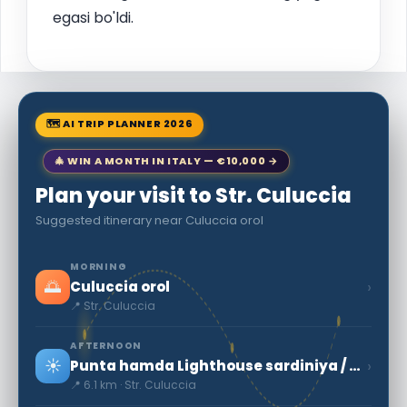
egasi bo'ldi.
🗺 AI TRIP PLANNER 2026
🎄 WIN A MONTH IN ITALY — €10,000 →
Plan your visit to Str. Culuccia
Suggested itinerary near Culuccia orol
MORNING
🌅
›
Culuccia orol
📍 Str. Culuccia
AFTERNOON
☀️
›
Punta hamda Lighthouse sardiniya / Sardegna
📍 6.1 km · Str. Culuccia