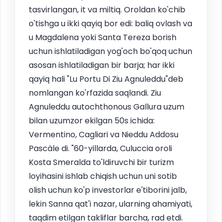
tasvirlangan, it va miltiq. Oroldan ko'chib
o'tishga u ikki qayiq bor edi: baliq ovlash va
u Magdalena yoki Santa Tereza borish
uchun ishlatiladigan yog'och bo'qoq uchun
asosan ishlatiladigan bir barja; har ikki
qayiq hali "Lu Portu Di Ziu Agnuleddu"deb
nomlangan ko'rfazida saqlandi. Ziu
Agnuleddu autochthonous Gallura uzum
bilan uzumzor ekilgan 50s ichida:
Vermentino, Cagliari va Nieddu Addosu
Pascàle di. "60-yillarda, Culuccia oroli
Kosta Smeralda to'ldiruvchi bir turizm
loyihasini ishlab chiqish uchun uni sotib
olish uchun ko'p investorlar e'tiborini jalb,
lekin Sanna qat'i nazar, ularning ahamiyati,
taqdim etilgan takliflar barcha, rad etdi.