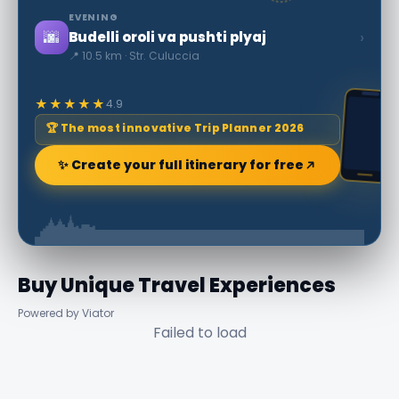
EVENING
🌆
›
Budelli oroli va pushti plyaj
📍 10.5 km · Str. Culuccia
★★★★★
4.9
🏆 The most innovative Trip Planner 2026
✨ Create your full itinerary for free
Buy Unique Travel Experiences
Powered by Viator
Failed to load