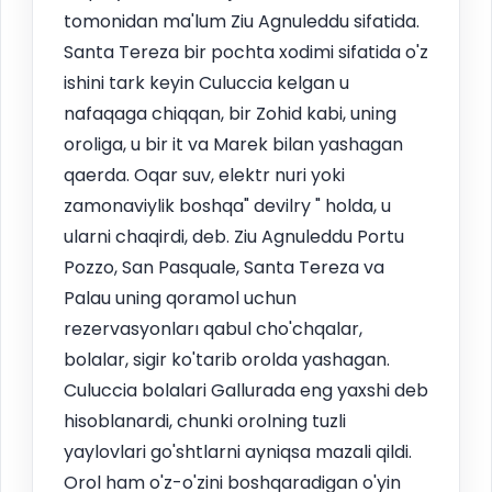
tomonidan ma'lum Ziu Agnuleddu sifatida.
Santa Tereza bir pochta xodimi sifatida o'z
ishini tark keyin Culuccia kelgan u
nafaqaga chiqqan, bir Zohid kabi, uning
oroliga, u bir it va Marek bilan yashagan
qaerda. Oqar suv, elektr nuri yoki
zamonaviylik boshqa" devilry " holda, u
ularni chaqirdi, deb. Ziu Agnuleddu Portu
Pozzo, San Pasquale, Santa Tereza va
Palau uning qoramol uchun
rezervasyonları qabul cho'chqalar,
bolalar, sigir ko'tarib orolda yashagan.
Culuccia bolalari Gallurada eng yaxshi deb
hisoblanardi, chunki orolning tuzli
yaylovlari go'shtlarni ayniqsa mazali qildi.
Orol ham o'z-o'zini boshqaradigan o'yin