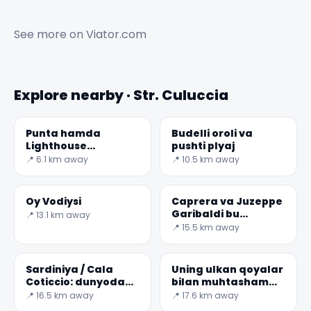
See more on
Viator.com
Explore nearby · Str. Culuccia
Punta hamda
Budelli oroli va
Lighthouse
pushti plyaj
sardiniya /
📍 6.1 km away
📍 10.5 km away
Sardegna
Oy Vodiysi
Caprera va Juzeppe
Garibaldi bu
📍 13.1 km away
Yodgorlik
📍 15.5 km away
Sardiniya / Cala
Uning ulkan qoyalar
Coticcio: dunyodagi
bilan muhtasham
eng go'zal
Lavezzi orollarni
📍 16.5 km away
📍 17.6 km away
sayohlarni biri
kashf....