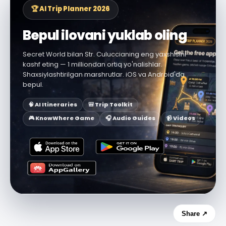
🏆 AI Trip Planner 2026
Bepul ilovani yuklab oling
Secret World bilan Str. Culuccianing eng yaxshisini
kashf eting — 1 milliondan ortiq yo'nalishlar.
Shaxsiylashtirilgan marshrutlar. iOS va Android'da
bepul.
🧠 AI Itineraries
🎒 Trip Toolkit
🎮 KnowWhere Game
🎧 Audio Guides
📹 Videos
Share ↗