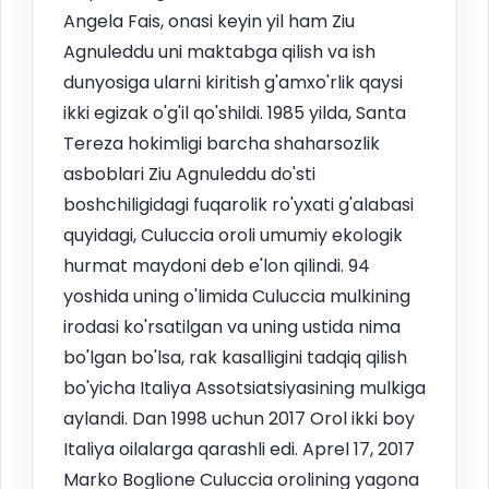
Angela Fais, onasi keyin yil ham Ziu
Agnuleddu uni maktabga qilish va ish
dunyosiga ularni kiritish g'amxo'rlik qaysi
ikki egizak o'g'il qo'shildi. 1985 yilda, Santa
Tereza hokimligi barcha shaharsozlik
asboblari Ziu Agnuleddu do'sti
boshchiligidagi fuqarolik ro'yxati g'alabasi
quyidagi, Culuccia oroli umumiy ekologik
hurmat maydoni deb e'lon qilindi. 94
yoshida uning o'limida Culuccia mulkining
irodasi ko'rsatilgan va uning ustida nima
bo'lgan bo'lsa, rak kasalligini tadqiq qilish
bo'yicha Italiya Assotsiatsiyasining mulkiga
aylandi. Dan 1998 uchun 2017 Orol ikki boy
Italiya oilalarga qarashli edi. Aprel 17, 2017
Marko Boglione Culuccia orolining yagona