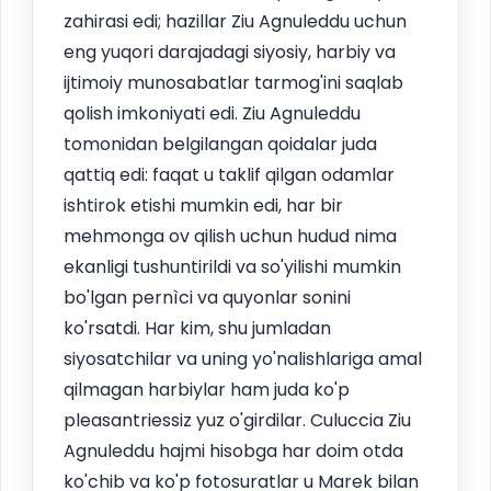
zahirasi edi; hazillar Ziu Agnuleddu uchun
eng yuqori darajadagi siyosiy, harbiy va
ijtimoiy munosabatlar tarmog'ini saqlab
qolish imkoniyati edi. Ziu Agnuleddu
tomonidan belgilangan qoidalar juda
qattiq edi: faqat u taklif qilgan odamlar
ishtirok etishi mumkin edi, har bir
mehmonga ov qilish uchun hudud nima
ekanligi tushuntirildi va so'yilishi mumkin
bo'lgan pernìci va quyonlar sonini
ko'rsatdi. Har kim, shu jumladan
siyosatchilar va uning yo'nalishlariga amal
qilmagan harbiylar ham juda ko'p
pleasantriessiz yuz o'girdilar. Culuccia Ziu
Agnuleddu hajmi hisobga har doim otda
ko'chib va ko'p fotosuratlar u Marek bilan