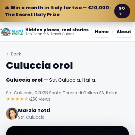
🎄 Win a month in Italy for two — €10,000 ·
GO
→
The Secret Italy Prize
Hidden places, real stories
Home
About
Trip Planner & Travel Guides
← Back
Culuccia orol
Culuccia orol
— Str. Culuccia, Italia.
Str. Culuccia, 07028 Santa Teresa di Gallura SS, Italia
•
★★★★☆
•
250 views
Marzia Totti
Str. Culuccia