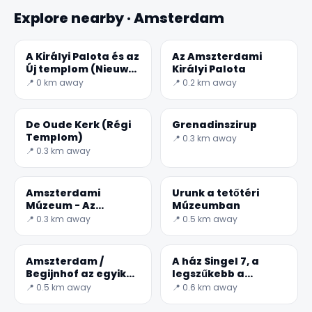
Explore nearby · Amsterdam
A Királyi Palota és az
Az Amszterdami
Új templom (Nieuwe
Királyi Palota
Kerk) között
📍 0 km away
📍 0.2 km away
De Oude Kerk (Régi
Grenadinszirup
Templom)
📍 0.3 km away
📍 0.3 km away
Amszterdami
Urunk a tetőtéri
Múzeum - Az
Múzeumban
épületek
📍 0.3 km away
📍 0.5 km away
labirintusában
kapott helyet
Amszterdam /
A ház Singel 7, a
Begijnhof az egyik
legszűkebb a
legrégebbi belső
világon
📍 0.5 km away
📍 0.6 km away
udvar