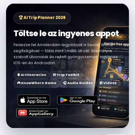
🏆 AI Trip Planner 2026
Töltse le az ingyenes appot
Fedezze fel Amsterdam legjobbjait a Secret World
segítségével — több mint 1 millió úti cél. Személyre
szabott útvonalak és rejtett gyöngyszemek. Ingyenes
iOS-en és Androidon.
🧠 AI Itineraries
🎒 Trip Toolkit
🎮 KnowWhere Game
🎧 Audio Guides
📹 Videos