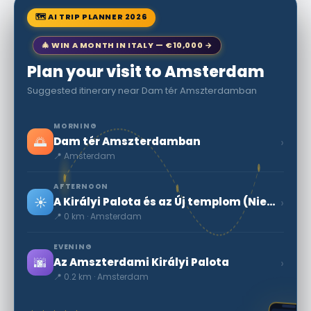
🗺 AI TRIP PLANNER 2026
🎄 WIN A MONTH IN ITALY — €10,000 →
Plan your visit to Amsterdam
Suggested itinerary near Dam tér Amszterdamban
MORNING
🌅
›
Dam tér Amszterdamban
📍 Amsterdam
AFTERNOON
☀️
›
A Királyi Palota és az Új templom (Nieuwe Kerk) között
📍 0 km · Amsterdam
EVENING
🌆
›
Az Amszterdami Királyi Palota
📍 0.2 km · Amsterdam