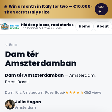
🎄 Win a month in Italy for two — €10,000 ·
GO
→
The Secret Italy Prize
Hidden places, real stories
Home
About
Trip Planner & Travel Guides
← Back
Dam tér
Amszterdamban
Dam tér Amszterdamban
— Amsterdam,
Paesi Bassi.
Dam, 1012 Amsterdam, Paesi Bassi
•
★★★★☆
•
352 views
Julia Hogan
Amsterdam